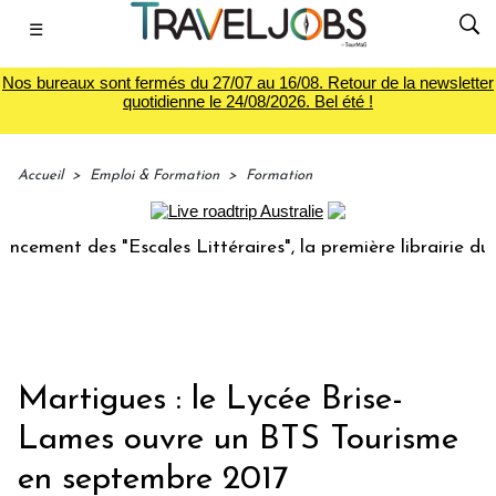
☰
Nos bureaux sont fermés du 27/07 au 16/08. Retour de la newsletter
quotidienne le 24/08/2026. Bel été !
Accueil
>
Emploi & Formation
>
Formation
t des "Escales Littéraires", la première librairie du voyage
Martigues : le Lycée Brise-
Lames ouvre un BTS Tourisme
en septembre 2017