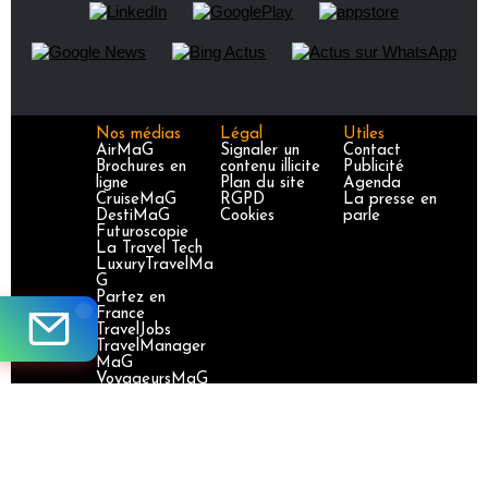
Nos médias
Légal
Utiles
AirMaG
Signaler un
Contact
Brochures en
contenu illicite
Publicité
ligne
Plan du site
Agenda
CruiseMaG
RGPD
La presse en
DestiMaG
Cookies
parle
Futuroscopie
La Travel Tech
LuxuryTravelMa
G
Partez en
France
TravelJobs
TravelManager
MaG
VoyageursMaG
Voyages
Responsables