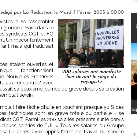
édigé par
La Rédaction
le Mardi 1 Février 2005 à 00:00
évistes à se rassembler
u groupe à Paris dans le
es syndicats CGT et FO
ent. Un mécontentement
nt mais qui traduisait
es étaient ouvertes et
ique fonctionnaient
200 salariés ont manifesté
de Nouvelles Frontières
hier devant le siège du
voyagiste
rte aux rencontres" avec
aissait sa deuxième journée de grève depuis sa création
semblait serein.
emblait faire tâche d’huile en touchant presque 50 % des
ex
es techniques sont en grève totale ou partielle » se
ndicat CGT. Parmi les 200 salariés présents sur le parvis
elques salariés de TUI. « Tous les salariés du Groupe
sait-il après avoir appris l’arrêt de travail du service
C