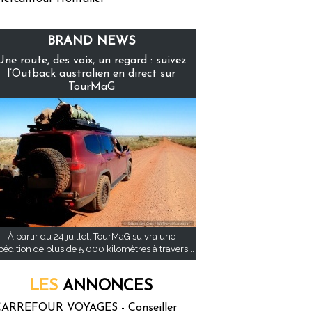
BRAND NEWS
Une route, des voix, un regard : suivez
l’Outback australien en direct sur
TourMaG
À partir du 24 juillet, TourMaG suivra une
pédition de plus de 5 000 kilomètres à travers...
LES
ANNONCES
ARREFOUR VOYAGES - Conseiller