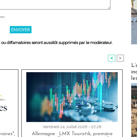
res
x ou diffamatoires seront aussitôt supprimés par le modérateur.
<
>
Partez
L’
in
le
Vendredi 24 Juillet 2026 - 07:28
aires",
Allemagne : LMX Touristik, première