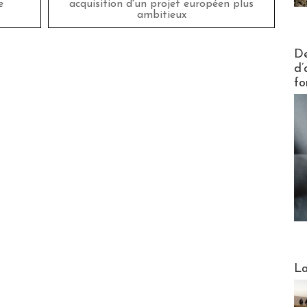
e
acquisition d'un projet européen plus
ambitieux
Actus V
De
d’
fo
Webinai
La