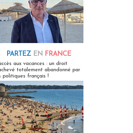
PARTEZ
EN
FRANCE
 en France
accès aux vacances : un droit
achevé totalement abandonné par
s politiques français !