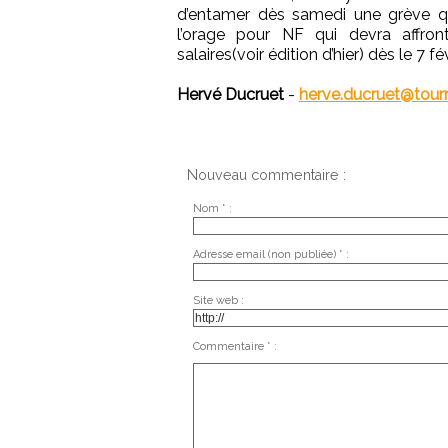
d’entamer dès samedi une grève qu'
l’orage pour NF qui devra affron
salaires(voir édition d’hier) dès le 7 fé
Hervé Ducruet
-
herve.ducruet@tou
Nouveau commentaire :
Nom * :
Adresse email (non publiée) * :
Site web :
Commentaire * :