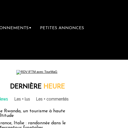
BONNEMENTS
PETITES ANNONCES
▼
DERNIÈRE
HEURE
News
Les + lus
Les + commentés
e Rwanda, un tourisme à haute
ltitude
rance, Italie : randonnée dans le
ercantour frontalier