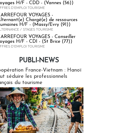
oyages H/F - CDD - (Vannes (56))
FFRES D'EMPLOI TOURISME
CARREFOUR VOYAGES -
lternant(e) Chargé(e) de ressources
umaines H/F - (Massy/Evry (91))
LTERNANCE / STAGES TOURISME
ARREFOUR VOYAGES - Conseiller
oyages H/F - CDI - (St Brice (77))
FFRES D'EMPLOI TOURISME
PUBLI-NEWS
ews
opération France-Vietnam : Hanoï
ut séduire les professionnels
ançais du tourisme