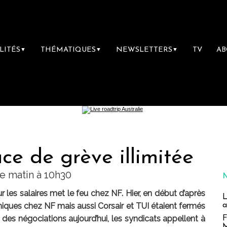
LITÉS
THÉMATIQUES
NEWSLETTERS
TV
A
▼
▼
▼
e de grève illimitée
ce matin à 10h30
r les salaires met le feu chez NF. Hier, en début d’après
L
a
niques chez NF mais aussi Corsair et TUI étaient fermés
 des négociations aujourd’hui, les syndicats appellent à
F
M