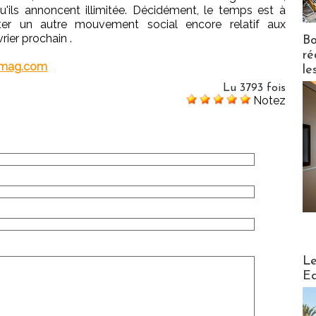
ils annoncent illimitée. Décidément, le temps est à
ter un autre mouvement social encore relatif aux
vrier prochain .
Bo
ré
rmag.com
le
Lu 3793 fois
Notez
Distribu
Le
Ed