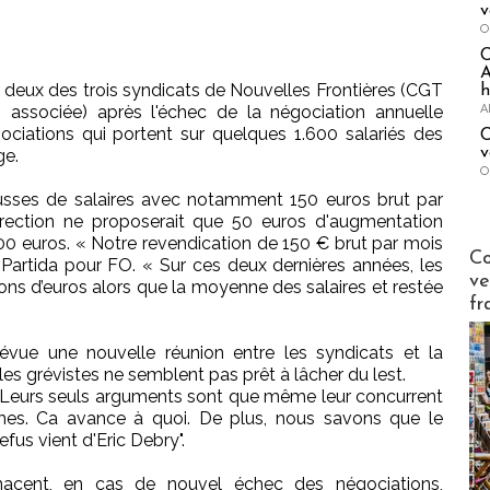
v
O
A
ar deux des trois syndicats de Nouvelles Frontières (CGT
h
A
associée) après l'échec de la négociation annuelle
gociations qui portent sur quelques 1.600 salariés des
C
v
ge.
O
usses de salaires avec notamment 150 euros brut par
direction ne proposerait que 50 euros d'augmentation
00 euros. « Notre revendication de 150 € brut par mois
Publi-n
Co
e Partida pour FO. « Sur ces deux dernières années, les
ve
ions d’euros alors que la moyenne des salaires et restée
fr
vue une nouvelle réunion entre les syndicats et la
 les grévistes ne semblent pas prêt à lâcher du lest.
e. Leurs seuls arguments sont que même leur concurrent
s. Ca avance à quoi. De plus, nous savons que le
fus vient d'Eric Debry".
nacent, en cas de nouvel échec des négociations,