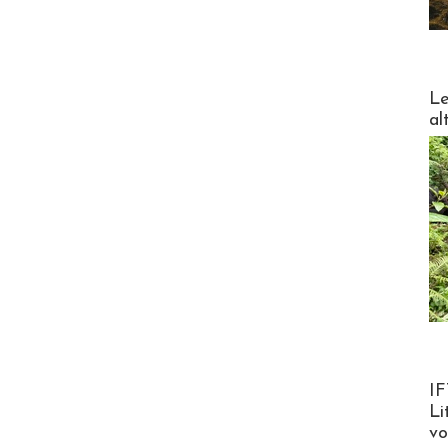
DESTI
Le
al
Product
IF
Li
v