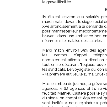
la grève illimitée.
R
Ils étaient environ 200 salariés gr
mardi matin devant le siège social d
XVe arrondissement à la demande d
pour manifester leur mécontentem
bruyant dans une ambiance bon enfa
néanmoins le malaise des salariés.
Mardi matin, environ 85% des agenc
les centres d'appel téléphon
normalement affirmait la direction 
tout en se déclarant "toujours ouve
les syndicats. Le voyagiste qui conn
– la première eut lieu le 11 mai 1981- 
Mais en milieu de journée, la grève s
agences. « 62 agences et 14 servic
félicitait Mathieu Castera pour le sy
du siège, on comptait également qu
sont invités à nous rejoindre » préci