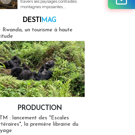
travers ses paysages contrastés,
montagnes imposantes,...
DESTI
MAG
MAG
 Rwanda, un tourisme à haute
titude
PRODUCTION
ion
TM : lancement des "Escales
ttéraires", la première librairie du
oyage