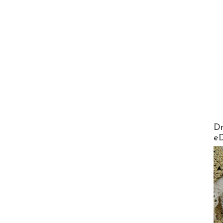
AirMa
Dr
e