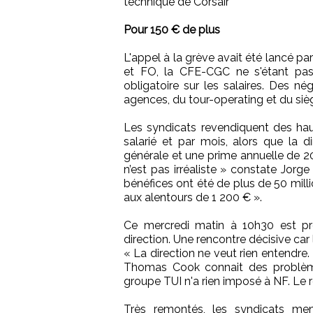
technique de Corsair
Pour 150 € de plus
L'appel à la grève avait été lancé p
et FO, la CFE-CGC ne s'étant pas 
obligatoire sur les salaires. Des né
agences, du tour-operating et du siè
Les syndicats revendiquent des ha
salarié et par mois, alors que la 
générale et une prime annuelle de 2
n’est pas irréaliste » constate Jorg
bénéfices ont été de plus de 50 mill
aux alentours de 1 200 € ».
Ce mercredi matin à 10h30 est pré
direction. Une rencontre décisive car
« La direction ne veut rien entendr
Thomas Cook connait des problème
groupe TUI n'a rien imposé à NF. Le re
Très remontés, les syndicats me