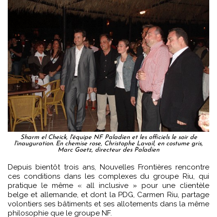
Sharm el Cheick, l'équipe NF Paladien et les officiels le soir de
l'inauguration. En chemise rose, Christophe Lavail, en costume gris,
Marc Goetz, directeur des Paladien
Depuis bientôt trois ans, Nouvelles Frontières rencontre
ces conditions dans les complexes du groupe Riu, qui
pratique le même « all inclusive » pour une clientèle
belge et allemande, et dont la PDG, Carmen Riu, partage
volontiers ses bâtiments et ses allotements dans la même
philosophie que le groupe NF.