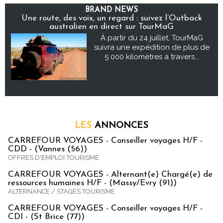
BRAND NEWS
Une route, des voix, un regard : suivez l’Outback
australien en direct sur TourMaG
À partir du 24 juillet, TourMaG
suivra une expédition de plus de
5 000 kilomètres à travers...
LES
ANNONCES
CARREFOUR VOYAGES - Conseiller voyages H/F -
CDD - (Vannes (56))
OFFRES D'EMPLOI TOURISME
CARREFOUR VOYAGES - Alternant(e) Chargé(e) de
ressources humaines H/F - (Massy/Evry (91))
ALTERNANCE / STAGES TOURISME
CARREFOUR VOYAGES - Conseiller voyages H/F -
CDI - (St Brice (77))