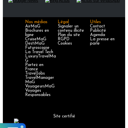
Nos médias
Légal
Utiles
AirMaG
Signaler un
Contact
Brochures en
contenu illicite
Publicité
ligne
Plan du site
Agenda
CruiseMaG
RGPD
La presse en
DestiMaG
Cookies
parle
Futuroscopie
La Travel Tech
LuxuryTravelMa
G
Partez en
France
TravelJobs
TravelManager
MaG
VoyageursMaG
Voyages
Responsables
Site certifié