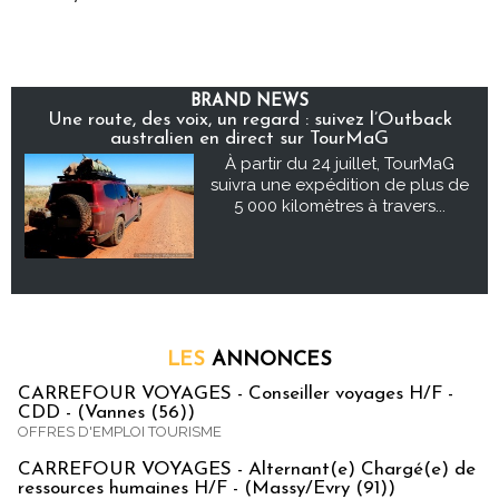
BRAND NEWS
Une route, des voix, un regard : suivez l’Outback
australien en direct sur TourMaG
À partir du 24 juillet, TourMaG
suivra une expédition de plus de
5 000 kilomètres à travers...
LES
ANNONCES
CARREFOUR VOYAGES - Conseiller voyages H/F -
CDD - (Vannes (56))
OFFRES D'EMPLOI TOURISME
CARREFOUR VOYAGES - Alternant(e) Chargé(e) de
ressources humaines H/F - (Massy/Evry (91))