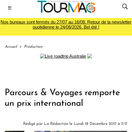
☰
Nos bureaux sont fermés du 27/07 au 16/08. Retour de la newsletter
quotidienne le 24/08/2026. Bel été !
Accueil
>
Production
Parcours & Voyages remporte
un prix international
Rédigé par
La Rédaction
le Lundi 18 Décembre 2017 à 11:17