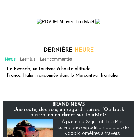
DERNIÈRE
HEURE
News
Les + lus
Les + commentés
Le Rwanda, un tourisme à haute altitude
France, Italie : randonnée dans le Mercantour frontalier
BRAND NEWS
Une route, des voix, un regard : suivez l’Outback
australien en direct sur TourMaG
À partir du 24 juillet, TourMaG
suivra une expédition de plus de
5 000 kilomètres à travers...