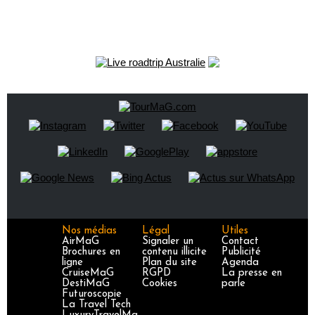
Nos médias
Légal
Utiles
AirMaG
Signaler un
Contact
Brochures en
contenu illicite
Publicité
ligne
Plan du site
Agenda
CruiseMaG
RGPD
La presse en
DestiMaG
Cookies
parle
Futuroscopie
La Travel Tech