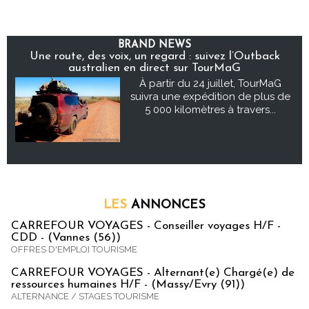
BRAND NEWS
Une route, des voix, un regard : suivez l’Outback
australien en direct sur TourMaG
À partir du 24 juillet, TourMaG
suivra une expédition de plus de
5 000 kilomètres à travers...
LES
ANNONCES
CARREFOUR VOYAGES - Conseiller voyages H/F -
CDD - (Vannes (56))
OFFRES D'EMPLOI TOURISME
CARREFOUR VOYAGES - Alternant(e) Chargé(e) de
ressources humaines H/F - (Massy/Evry (91))
ALTERNANCE / STAGES TOURISME