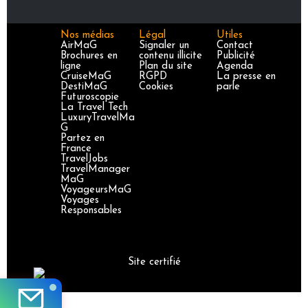
Nos médias
Légal
Utiles
AirMaG
Signaler un
Contact
Brochures en
contenu illicite
Publicité
ligne
Plan du site
Agenda
CruiseMaG
RGPD
La presse en
DestiMaG
Cookies
parle
Futuroscopie
La Travel Tech
LuxuryTravelMa
G
Partez en
France
TravelJobs
TravelManager
MaG
VoyageursMaG
Voyages
Responsables
Site certifié