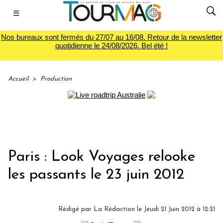
☰
Nos bureaux sont fermés du 27/07 au 16/08. Retour de la newsletter
quotidienne le 24/08/2026. Bel été !
Accueil
>
Production
Paris : Look Voyages relooke
les passants le 23 juin 2012
Rédigé par
La Rédaction
le Jeudi 21 Juin 2012 à 12:21