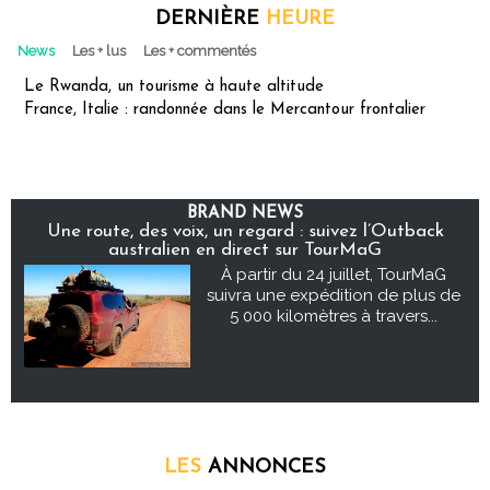
DERNIÈRE
HEURE
News
Les + lus
Les + commentés
Le Rwanda, un tourisme à haute altitude
France, Italie : randonnée dans le Mercantour frontalier
BRAND NEWS
Une route, des voix, un regard : suivez l’Outback
australien en direct sur TourMaG
À partir du 24 juillet, TourMaG
suivra une expédition de plus de
5 000 kilomètres à travers...
LES
ANNONCES