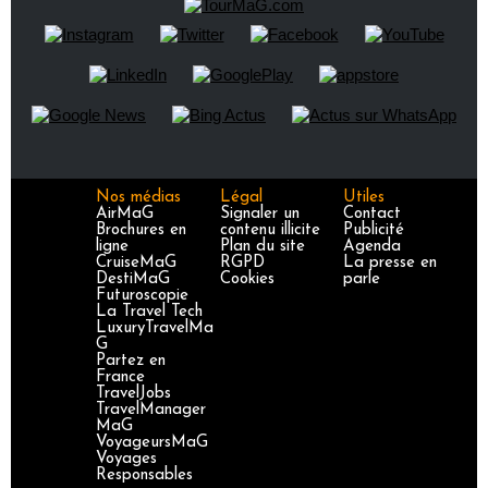
Nos médias
Légal
Utiles
AirMaG
Signaler un
Contact
Brochures en
contenu illicite
Publicité
ligne
Plan du site
Agenda
CruiseMaG
RGPD
La presse en
DestiMaG
Cookies
parle
Futuroscopie
La Travel Tech
LuxuryTravelMa
G
Partez en
France
TravelJobs
TravelManager
MaG
VoyageursMaG
Voyages
Responsables