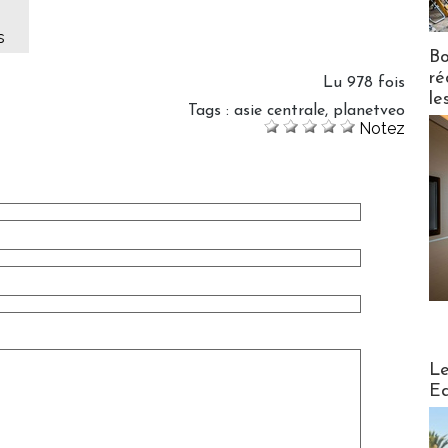
s
Bo
ré
Lu 978 fois
le
Tags
:
asie centrale
,
planetveo
Notez
Distribu
Le
Ed