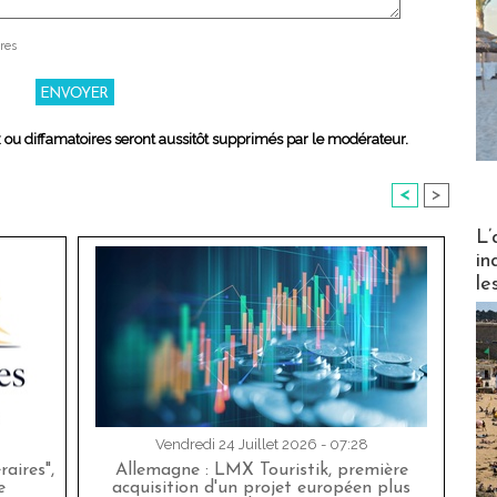
res
x ou diffamatoires seront aussitôt supprimés par le modérateur.
<
>
Partez
L’
in
le
Vendredi 24 Juillet 2026 - 07:28
aires",
Allemagne : LMX Touristik, première
e
acquisition d'un projet européen plus