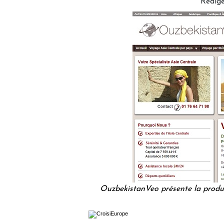
Rédig
OuzbekistanVeo présente la produc