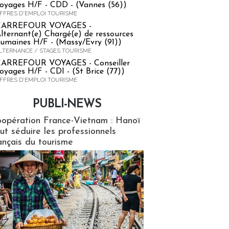
oyages H/F - CDD - (Vannes (56))
FFRES D'EMPLOI TOURISME
CARREFOUR VOYAGES -
lternant(e) Chargé(e) de ressources
umaines H/F - (Massy/Evry (91))
LTERNANCE / STAGES TOURISME
ARREFOUR VOYAGES - Conseiller
oyages H/F - CDI - (St Brice (77))
FFRES D'EMPLOI TOURISME
PUBLI-NEWS
ews
opération France-Vietnam : Hanoï
ut séduire les professionnels
ançais du tourisme