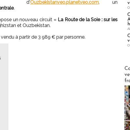
d'
Ouzbekistanveo.planetveo.com
, un
v
entrale
.
O
ropose un nouveau circuit «
La Route de la Soie : sur les
A
h
ghizstan et Ouzbekistan.
A
C
t vendu à partir de 3 989 € par personne.
v
O
s
Publi-n
Co
ve
fr