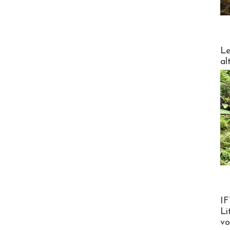
DESTI
Le
al
Product
IF
Li
v