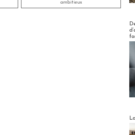
ambitieux
Actus V
De
d’
fo
Webinai
La