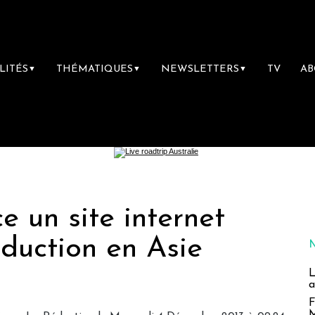
LITÉS
THÉMATIQUES
NEWSLETTERS
TV
A
▼
▼
▼
e un site internet
duction en Asie
L
a
F
M