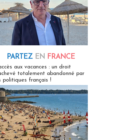
PARTEZ
EN
FRANCE
 en France
accès aux vacances : un droit
achevé totalement abandonné par
s politiques français !