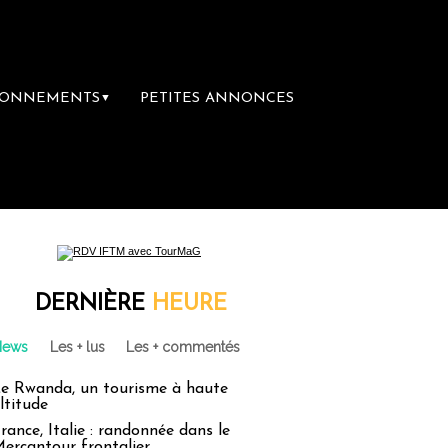
BONNEMENTS
PETITES ANNONCES
▼
DERNIÈRE
HEURE
News
Les + lus
Les + commentés
e Rwanda, un tourisme à haute
ltitude
rance, Italie : randonnée dans le
ercantour frontalier