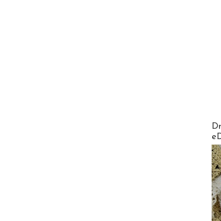
AirMa
Dr
e