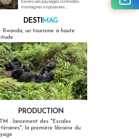
travers ses paysages contrastés,
montagnes imposantes,...
DESTI
MAG
MAG
 Rwanda, un tourisme à haute
titude
PRODUCTION
ion
TM : lancement des "Escales
ttéraires", la première librairie du
oyage