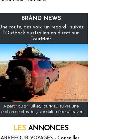
BRAND NEWS
Une route, des voix, un regard : suivez
l’Outback australien en direct sur
TourMaG
À partir du 24 juillet, TourMaG suivra une
pédition de plus de 5 000 kilomètres à travers...
LES
ANNONCES
ARREFOUR VOYAGES - Conseiller