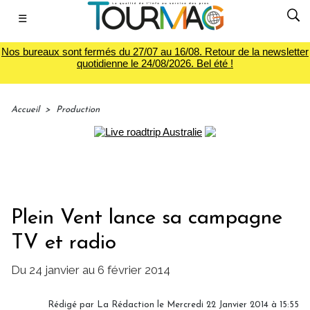
☰
Nos bureaux sont fermés du 27/07 au 16/08. Retour de la newsletter
quotidienne le 24/08/2026. Bel été !
Accueil
>
Production
Plein Vent lance sa campagne
TV et radio
Du 24 janvier au 6 février 2014
Rédigé par
La Rédaction
le Mercredi 22 Janvier 2014 à 15:55