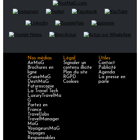
Nos médias
Légal
Utiles
AirMaG
Signaler un
Contact
Brochures en
contenu illicite
Publicité
ligne
Plan du site
Agenda
CruiseMaG
RGPD
La presse en
DestiMaG
Cookies
parle
Futuroscopie
La Travel Tech
LuxuryTravelMa
G
Partez en
France
TravelJobs
TravelManager
MaG
VoyageursMaG
Voyages
Responsables