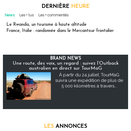
DERNIÈRE
HEURE
News
Les + lus
Les + commentés
Le Rwanda, un tourisme à haute altitude
France, Italie : randonnée dans le Mercantour frontalier
BRAND NEWS
Une route, des voix, un regard : suivez l’Outback
australien en direct sur TourMaG
À partir du 24 juillet, TourMaG
suivra une expédition de plus de
5 000 kilomètres à travers...
LES
ANNONCES