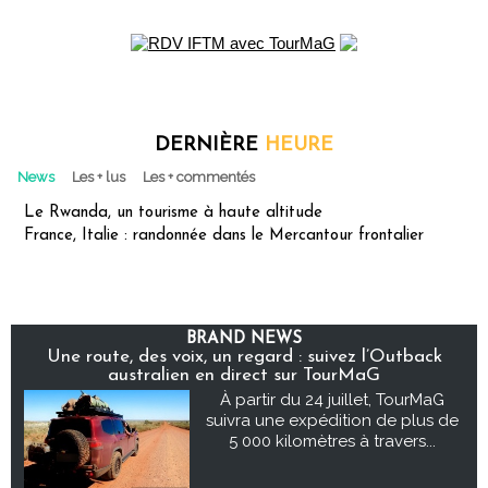
DERNIÈRE
HEURE
News
Les + lus
Les + commentés
Le Rwanda, un tourisme à haute altitude
France, Italie : randonnée dans le Mercantour frontalier
BRAND NEWS
Une route, des voix, un regard : suivez l’Outback
australien en direct sur TourMaG
À partir du 24 juillet, TourMaG
suivra une expédition de plus de
5 000 kilomètres à travers...