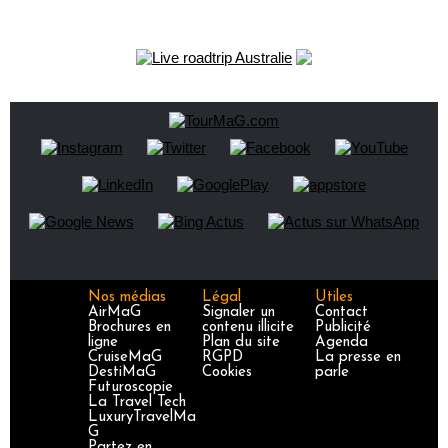
Nos médias
Légal
Utiles
AirMaG
Signaler un
Contact
Brochures en
contenu illicite
Publicité
ligne
Plan du site
Agenda
CruiseMaG
RGPD
La presse en
DestiMaG
Cookies
parle
Futuroscopie
La Travel Tech
LuxuryTravelMa
G
Partez en