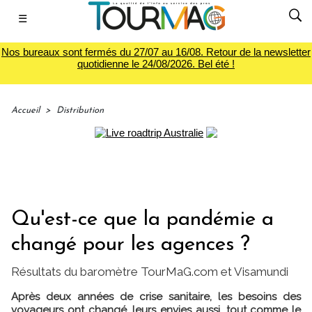
☰
Nos bureaux sont fermés du 27/07 au 16/08. Retour de la newsletter
quotidienne le 24/08/2026. Bel été !
Accueil
>
Distribution
Qu'est-ce que la pandémie a
changé pour les agences ?
Résultats du baromètre TourMaG.com et Visamundi
Après deux années de crise sanitaire, les besoins des
voyageurs ont changé, leurs envies aussi, tout comme le