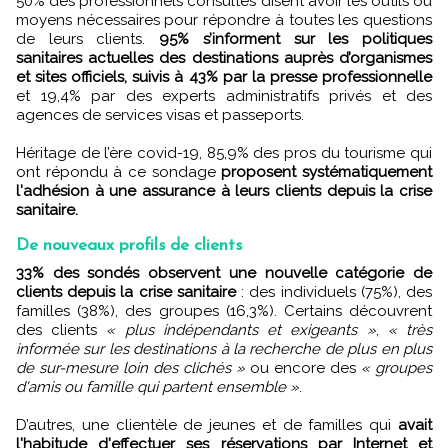
50% des professionnels consultés disent avoir les outils ou
moyens nécessaires pour répondre à toutes les questions
de leurs clients.
95% s’informent sur les politiques
sanitaires actuelles des destinations auprès d’organismes
et sites officiels, suivis à 43% par la presse professionnelle
et 19,4% par des experts administratifs privés et des
agences de services visas et passeports.
Héritage de l’ère covid-19, 85,9% des pros du tourisme qui
ont répondu à ce sondage
proposent systématiquement
l'adhésion à une assurance à leurs clients depuis la crise
sanitaire.
De nouveaux profils de clients
33% des sondés observent une nouvelle catégorie de
clients depuis la crise sanitaire
: des individuels (75%), des
familles (38%), des groupes (16,3%). Certains découvrent
des clients
« plus indépendants et exigeants »
,
« très
informée sur les destinations à la recherche de plus en plus
de sur-mesure loin des clichés »
ou encore des
« groupes
d'amis ou famille qui partent ensemble »
.
D’autres, une clientèle de jeunes et de familles qui
avait
l'habitude d'effectuer ses réservations par Internet et