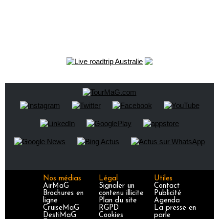
Nos médias
Légal
Utiles
AirMaG
Signaler un
Contact
Brochures en
contenu illicite
Publicité
ligne
Plan du site
Agenda
CruiseMaG
RGPD
La presse en
DestiMaG
Cookies
parle