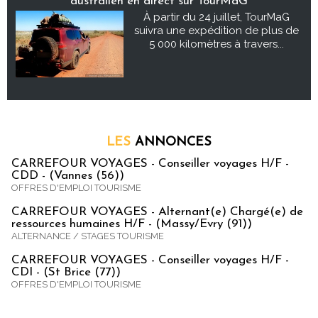
australien en direct sur TourMaG
À partir du 24 juillet, TourMaG
suivra une expédition de plus de
5 000 kilomètres à travers...
LES
ANNONCES
CARREFOUR VOYAGES - Conseiller voyages H/F -
CDD - (Vannes (56))
OFFRES D'EMPLOI TOURISME
CARREFOUR VOYAGES - Alternant(e) Chargé(e) de
ressources humaines H/F - (Massy/Evry (91))
ALTERNANCE / STAGES TOURISME
CARREFOUR VOYAGES - Conseiller voyages H/F -
CDI - (St Brice (77))
OFFRES D'EMPLOI TOURISME