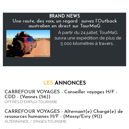
BRAND NEWS
Une route, des voix, un regard : suivez l’Outback
australien en direct sur TourMaG
À partir du 24 juillet, TourMaG
suivra une expédition de plus de
5 000 kilomètres à travers...
LES
ANNONCES
CARREFOUR VOYAGES - Conseiller voyages H/F -
CDD - (Vannes (56))
OFFRES D'EMPLOI TOURISME
CARREFOUR VOYAGES - Alternant(e) Chargé(e) de
ressources humaines H/F - (Massy/Evry (91))
ALTERNANCE / STAGES TOURISME