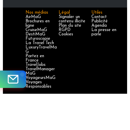
Nos médias
Légal
Utiles
AirMaG
Signaler un
Contact
Brochures en
contenu illicite
Publicité
ligne
Plan du site
Agenda
CruiseMaG
RGPD
La presse en
DestiMaG
Cookies
parle
Futuroscopie
La Travel Tech
LuxuryTravelMa
G
Partez en
France
TravelJobs
TravelManager
MaG
VoyageursMaG
Voyages
Responsables
Site certifié