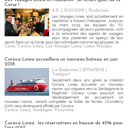
Corse !
A.B. | 31/01/2019
|
Production
Les Voyages Linea sont actuellement en
roadshow à travers l'Hexagone. Jusqu'au
19 mars 2019, les équipes du TO,
accompagnées de leurs partenaires, vont
à la rencontre des agents de voyages,
pour leur présenter un aperçu de leur
savoir-faire sur la Corse, pour les individuels comme les groupes, le...
Corse
,
Corsica Linea
,
Les Voyages Linea
,
Linea Voyages
Corsica Linea accueillera un nouveau bateau en juin
2018
La Rédaction
| 27/04/2018
|
Transport
Seulement deux ans après sa création
Corsica Linea accueille un nouveau
navire, qui voguera vers la Sardaigne et le
Maghreb. Corisca Linea poursuit son
développement en accueillant un
nouveau navire, venant compléter sa flotte de ferries. L'Euroferry
Corfù sera dorénavant affrété par Corsica...
Corsica Linea
,
Sardaigne
,
Vizzavona
Corsica Linea : les réservations en hausse de 40% pour
l'été 2017