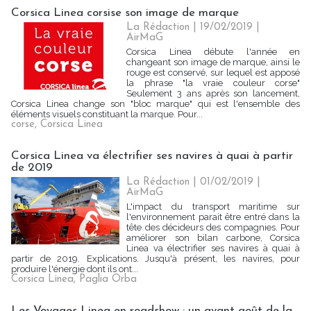
Corsica Linea corsise son image de marque
La Rédaction
| 19/02/2019
|
AirMaG
Corsica Linea débute l'année en
changeant son image de marque, ainsi le
rouge est conservé, sur lequel est apposé
la phrase "la vraie couleur corse"
Seulement 3 ans après son lancement,
Corsica Linea change son "bloc marque" qui est l'ensemble des
éléments visuels constituant la marque. Pour...
corse
,
Corsica Linea
Corsica Linea va électrifier ses navires à quai à partir
de 2019
La Rédaction
| 01/02/2019
|
AirMaG
L'impact du transport maritime sur
l'environnement parait être entré dans la
tête des décideurs des compagnies. Pour
améliorer son bilan carbone, Corsica
Linea va électrifier ses navires à quai à
partir de 2019. Explications. Jusqu'à présent, les navires, pour
produire l'énergie dont ils ont...
Corsica Linea
,
Paglia Orba
Les Voyages Linea en roadshow : un avant-goût de la