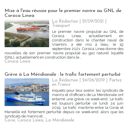
Mise à l'eau réussie pour le premier navire au GNL de
Corsica Linea
La Rédaction
| 21/09/2021
|
Transport
Le premier navire propulsé au GNL de
Corsica Linea, actuellement en
construction dans le chantier naval de
Visentini, a été mis à l’eau, le 19
septembre 2021. Corsica Linea donne des
nouvelles de son premier navire propulsé au gaz naturel liquéfié
(GNL), actuellement en construction dans le...
Corsica Linea
Grève à La Méridionale : le trafic fortement perturbé
La Rédaction
| 24/06/2019
|
Partez
en France
Inquiets pour leur avenir, les syndicats de
marins et d'officiers de La Méridionale ont
entamé une grève ce week-end. Le trafic
est toujours perturbé ce lundi 24 juin
2019. Le trafic maritime entre la Corse et
Marseille est fortement perturbé depuis ce week-end, alors que les
syndicats de marins et...
Corse
,
Corsica Linea
,
La Méridionale