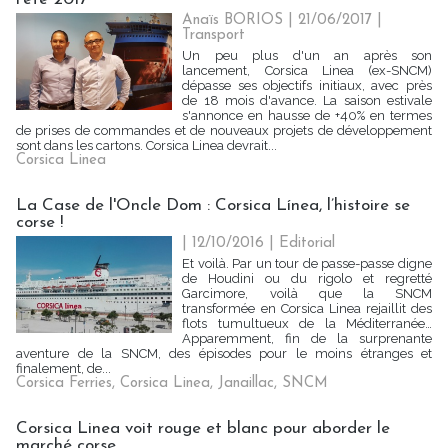
Anaïs BORIOS
| 21/06/2017
|
Transport
Un peu plus d'un an après son
lancement, Corsica Linea (ex-SNCM)
dépasse ses objectifs initiaux, avec près
de 18 mois d'avance. La saison estivale
s'annonce en hausse de +40% en termes
de prises de commandes et de nouveaux projets de développement
sont dans les cartons. Corsica Linea devrait...
Corsica Linea
La Case de l'Oncle Dom : Corsica Línea, l’histoire se
corse !
| 12/10/2016
|
Editorial
Et voilà. Par un tour de passe-passe digne
de Houdini ou du rigolo et regretté
Garcimore, voilà que la SNCM
transformée en Corsica Linea rejaillit des
flots tumultueux de la Méditerranée…
Apparemment, fin de la surprenante
aventure de la SNCM, des épisodes pour le moins étranges et
finalement, de...
Corsica Ferries
,
Corsica Linea
,
Janaillac
,
SNCM
Corsica Linea voit rouge et blanc pour aborder le
marché corse