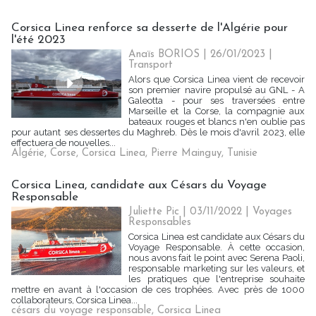
Corsica Linea renforce sa desserte de l'Algérie pour
l'été 2023
Anaïs BORIOS
| 26/01/2023
|
Transport
Alors que Corsica Linea vient de recevoir
son premier navire propulsé au GNL - A
Galeotta - pour ses traversées entre
Marseille et la Corse, la compagnie aux
bateaux rouges et blancs n'en oublie pas
pour autant ses dessertes du Maghreb. Dès le mois d'avril 2023, elle
effectuera de nouvelles...
Algérie
,
Corse
,
Corsica Linea
,
Pierre Mainguy
,
Tunisie
Corsica Linea, candidate aux Césars du Voyage
Responsable
Juliette Pic
| 03/11/2022
|
Voyages
Responsables
Corsica Linea est candidate aux Césars du
Voyage Responsable. À cette occasion,
nous avons fait le point avec Serena Paoli,
responsable marketing sur les valeurs, et
les pratiques que l'entreprise souhaite
mettre en avant à l'occasion de ces trophées. Avec près de 1000
collaborateurs, Corsica Linea...
césars du voyage responsable
,
Corsica Linea