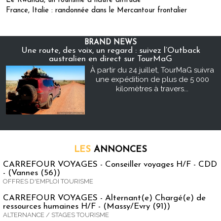
Le Rwanda, un tourisme à haute altitude
France, Italie : randonnée dans le Mercantour frontalier
BRAND NEWS
Une route, des voix, un regard : suivez l’Outback
australien en direct sur TourMaG
À partir du 24 juillet, TourMaG suivra
une expédition de plus de 5 000
kilomètres à travers...
LES
ANNONCES
CARREFOUR VOYAGES - Conseiller voyages H/F - CDD
- (Vannes (56))
OFFRES D'EMPLOI TOURISME
CARREFOUR VOYAGES - Alternant(e) Chargé(e) de
ressources humaines H/F - (Massy/Evry (91))
ALTERNANCE / STAGES TOURISME