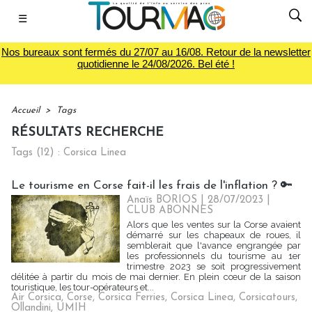
☰
Nos bureaux sont fermés du 27/07 au 16/08. Retour de la newsletter
quotidienne le 24/08/2026. Bel été !
Accueil
>
Tags
RÉSULTATS RECHERCHE
Tags (12) : Corsica Linea
Le tourisme en Corse fait-il les frais de l'inflation ? 🔑
Anaïs BORIOS
| 28/07/2023
|
CLUB ABONNES
Alors que les ventes sur la Corse avaient
démarré sur les chapeaux de roues, il
semblerait que l'avance engrangée par
les professionnels du tourisme au 1er
trimestre 2023 se soit progressivement
délitée à partir du mois de mai dernier. En plein cœur de la saison
touristique, les tour-opérateurs et...
Air Corsica
,
Corse
,
Corsica Ferries
,
Corsica Linea
,
Corsicatours
,
Ollandini
,
UMIH