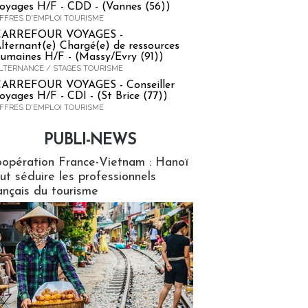
oyages H/F - CDD - (Vannes (56))
FFRES D'EMPLOI TOURISME
CARREFOUR VOYAGES -
lternant(e) Chargé(e) de ressources
umaines H/F - (Massy/Evry (91))
LTERNANCE / STAGES TOURISME
ARREFOUR VOYAGES - Conseiller
oyages H/F - CDI - (St Brice (77))
FFRES D'EMPLOI TOURISME
PUBLI-NEWS
ews
opération France-Vietnam : Hanoï
ut séduire les professionnels
ançais du tourisme