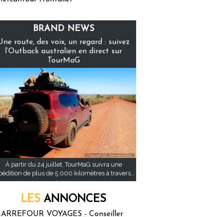
BRAND NEWS
Une route, des voix, un regard : suivez
l’Outback australien en direct sur
TourMaG
À partir du 24 juillet, TourMaG suivra une
pédition de plus de 5 000 kilomètres à travers...
LES
ANNONCES
ARREFOUR VOYAGES - Conseiller