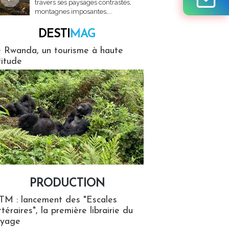
travers ses paysages contrastés,
montagnes imposantes,...
DESTI
MAG
MAG
 Rwanda, un tourisme à haute
titude
PRODUCTION
ion
TM : lancement des "Escales
ttéraires", la première librairie du
oyage