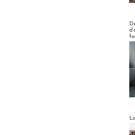
Actus V
De
d’
fo
Webinai
La