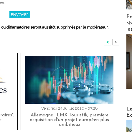
res
Bo
ré
x ou diffamatoires seront aussitôt supprimés par le modérateur.
le
<
>
Distribu
Vendredi 24 Juillet 2026 - 07:28
Le
Ed
aires",
Allemagne : LMX Touristik, première
e
acquisition d'un projet européen plus
ambitieux