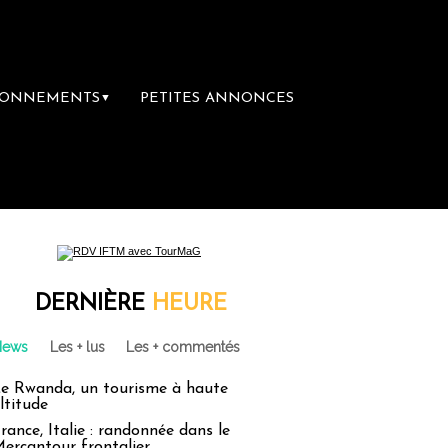
BONNEMENTS
PETITES ANNONCES
▼
DERNIÈRE
HEURE
News
Les + lus
Les + commentés
e Rwanda, un tourisme à haute
ltitude
rance, Italie : randonnée dans le
ercantour frontalier