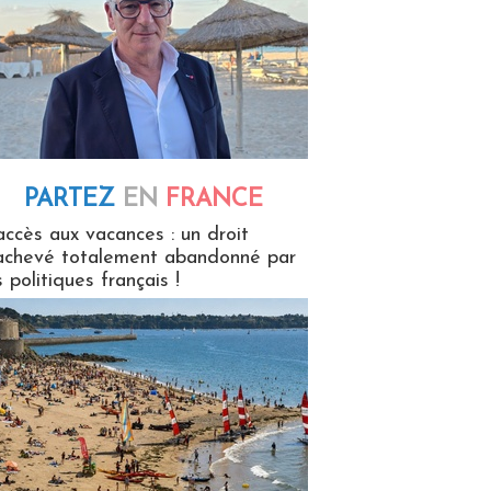
PARTEZ
EN
FRANCE
 en France
accès aux vacances : un droit
achevé totalement abandonné par
s politiques français !