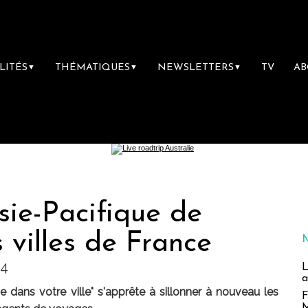
LITÉS
THÉMATIQUES
NEWSLETTERS
TV
A
▼
▼
▼
sie-Pacifique de
s villes de France
14
L
a
e dans votre ville" s'apprête à sillonner à nouveau les
F
M