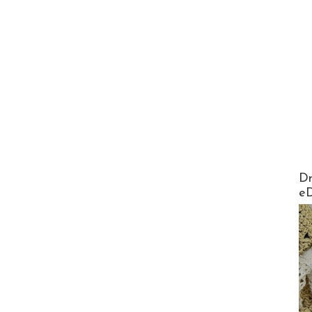
AirMa
Dr
e