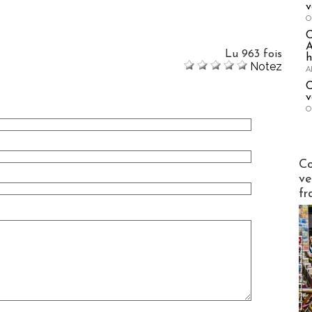
v
O
A
Lu 963 fois
h
Notez
A
C
v
O
Publi-n
Co
ve
fr