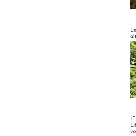
DESTI
Le
al
Product
IF
Li
v