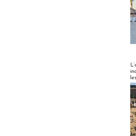
Partez
L’
in
le