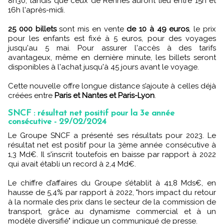
8h30, tandis que ceux de Rennes auront lieu entre 15h et
16h l'après-midi.
25 000 billets
sont mis en vente
de 10 à 49 euros
, le prix
pour les enfants est fixé à 5 euros, pour des voyages
jusqu'au 5 mai. Pour assurer l'accès à des tarifs
avantageux, même en dernière minute, les billets seront
disponibles à l'achat jusqu'à 45 jours avant le voyage.
Cette nouvelle offre longue distance s’ajoute à celles déjà
créées entre
Paris et Nantes et Paris-Lyon
.
SNCF : résultat net positif pour la 3e année
consécutive - 29/02/2024
Le Groupe SNCF a présenté ses résultats pour 2023. Le
résultat net est positif pour la 3ème année consécutive à
1,3 Md€. Il s'inscrit toutefois en baisse par rapport à 2022
qui avait établi un record à 2,4 Md€.
Le chiffre d’affaires du Groupe s’établit à 41,8 Mds€, en
hausse de 5,4% par rapport à 2022, "hors impact du retour
à la normale des prix dans le secteur de la commission de
transport, grâce au dynamisme commercial et à un
modèle diversifié" indique un communiqué de presse.