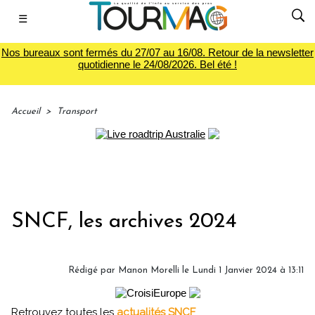
☰
Nos bureaux sont fermés du 27/07 au 16/08. Retour de la newsletter
quotidienne le 24/08/2026. Bel été !
Accueil
>
Transport
SNCF, les archives 2024
Rédigé par
Manon Morelli
le Lundi 1 Janvier 2024 à 13:11
Retrouvez toutes les
actualités SNCF