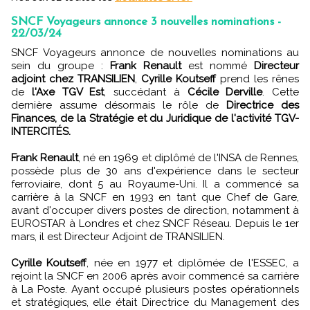
SNCF Voyageurs annonce 3 nouvelles nominations -
22/03/24
SNCF Voyageurs annonce de nouvelles nominations au
sein du groupe :
Frank Renault
est nommé
Directeur
adjoint chez TRANSILIEN
,
Cyrille Koutseff
prend les rênes
de
l'Axe TGV Est
, succédant à
Cécile Derville
. Cette
dernière assume désormais le rôle de
Directrice des
Finances, de la Stratégie et du Juridique de l'activité TGV-
INTERCITÉS.
Frank Renault
, né en 1969 et diplômé de l'INSA de Rennes,
possède plus de 30 ans d'expérience dans le secteur
ferroviaire, dont 5 au Royaume-Uni. Il a commencé sa
carrière à la SNCF en 1993 en tant que Chef de Gare,
avant d'occuper divers postes de direction, notamment à
EUROSTAR à Londres et chez SNCF Réseau. Depuis le 1er
mars, il est Directeur Adjoint de TRANSILIEN.
Cyrille Koutseff
, née en 1977 et diplômée de l'ESSEC, a
rejoint la SNCF en 2006 après avoir commencé sa carrière
à La Poste. Ayant occupé plusieurs postes opérationnels
et stratégiques, elle était Directrice du Management des