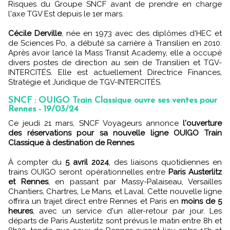
Risques du Groupe SNCF avant de prendre en charge
l'axe TGV Est depuis le 1er mars.
Cécile Derville
, née en 1973 avec des diplômes d'HEC et
de Sciences Po, a débuté sa carrière à Transilien en 2010.
Après avoir lancé la Mass Transit Academy, elle a occupé
divers postes de direction au sein de Transilien et TGV-
INTERCITÉS. Elle est actuellement Directrice Finances,
Stratégie et Juridique de TGV-INTERCITÉS.
SNCF : OUIGO Train Classique ouvre ses ventes pour
Rennes - 19/03/24
Ce jeudi 21 mars, SNCF Voyageurs annonce
l'ouverture
des réservations pour sa nouvelle ligne OUIGO Train
Classique à destination de Rennes
.
À compter du
5 avril 2024
, des liaisons quotidiennes en
trains OUIGO seront opérationnelles entre
Paris Austerlitz
et Rennes
, en passant par Massy-Palaiseau, Versailles
Chantiers, Chartres, Le Mans, et Laval. Cette nouvelle ligne
offrira un trajet direct entre Rennes et Paris en
moins de 5
heures
, avec un service d'un aller-retour par jour. Les
départs de Paris Austerlitz sont prévus le matin entre 8h et