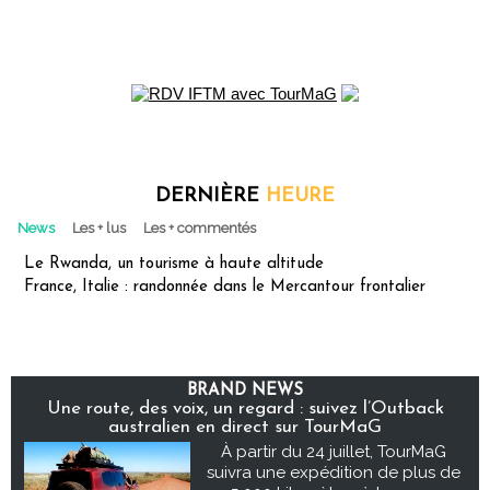
DERNIÈRE
HEURE
News
Les + lus
Les + commentés
Le Rwanda, un tourisme à haute altitude
France, Italie : randonnée dans le Mercantour frontalier
BRAND NEWS
Une route, des voix, un regard : suivez l’Outback
australien en direct sur TourMaG
À partir du 24 juillet, TourMaG
suivra une expédition de plus de