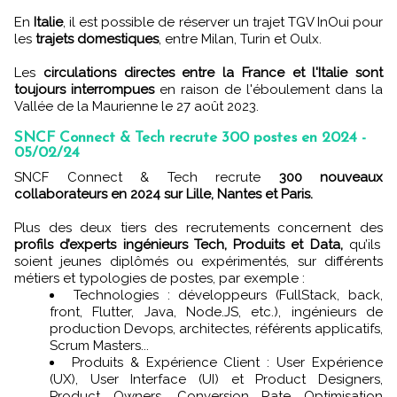
En
Italie
, il est possible de réserver un trajet TGV InOui pour
les
trajets domestiques
, entre Milan, Turin et Oulx.
Les
circulations directes entre la France et l'Italie sont
toujours interrompues
en raison de l'éboulement dans la
Vallée de la Maurienne le 27 août 2023.
SNCF Connect & Tech recrute 300 postes en 2024 -
05/02/24
SNCF Connect & Tech recrute
300 nouveaux
collaborateurs en 2024 sur Lille, Nantes et Paris.
Plus des deux tiers des recrutements concernent des
profils d’experts ingénieurs Tech, Produits et Data,
qu’ils
soient jeunes diplômés ou expérimentés, sur différents
métiers et typologies de postes, par exemple :
Technologies : développeurs (FullStack, back,
front, Flutter, Java, Node.JS, etc.), ingénieurs de
production Devops, architectes, référents applicatifs,
Scrum Masters...
Produits & Expérience Client : User Expérience
(UX), User Interface (UI) et Product Designers,
Product Owners, Conversion Rate Optimisation