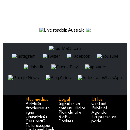
Nos médias
Légal
Utiles
AirMaG
Signaler un
Contact
Brochures en
contenu illicite
Publicité
ligne
Plan du site
Agenda
CruiseMaG
RGPD
La presse en
DestiMaG
Cookies
parle
Futuroscopie