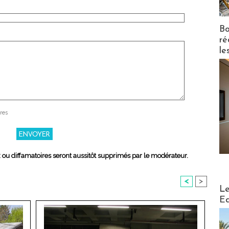
Bo
ré
le
res
x ou diffamatoires seront aussitôt supprimés par le modérateur.
<
>
Distribu
Le
Ed