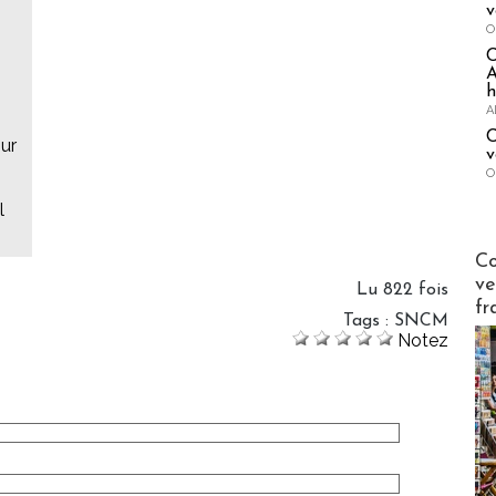
v
O
A
h
A
C
our
v
O
l
Publi-n
Co
ve
Lu 822 fois
fr
Tags
:
SNCM
Notez