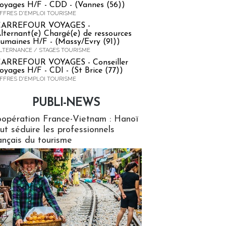
oyages H/F - CDD - (Vannes (56))
FFRES D'EMPLOI TOURISME
CARREFOUR VOYAGES -
lternant(e) Chargé(e) de ressources
umaines H/F - (Massy/Evry (91))
LTERNANCE / STAGES TOURISME
ARREFOUR VOYAGES - Conseiller
oyages H/F - CDI - (St Brice (77))
FFRES D'EMPLOI TOURISME
PUBLI-NEWS
ews
opération France-Vietnam : Hanoï
ut séduire les professionnels
ançais du tourisme