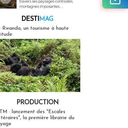
travers ses paysages contrastés,
montagnes imposantes,...
DESTI
MAG
MAG
 Rwanda, un tourisme à haute
titude
PRODUCTION
ion
TM : lancement des "Escales
ttéraires", la première librairie du
oyage