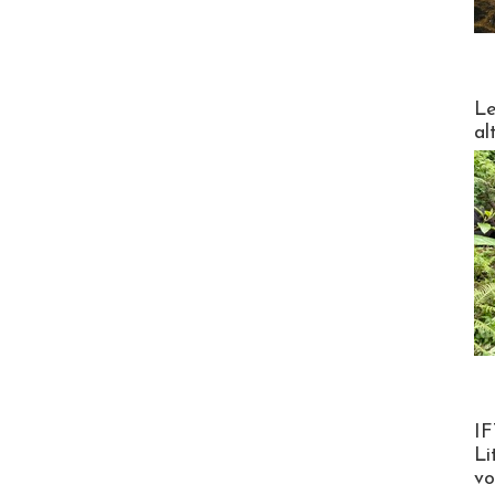
DESTI
Le
al
Product
IF
Li
v