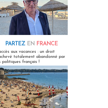
PARTEZ
EN
FRANCE
 en France
accès aux vacances : un droit
achevé totalement abandonné par
s politiques français !