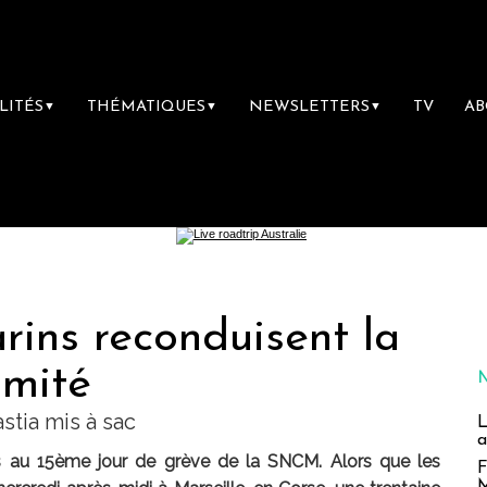
LITÉS
THÉMATIQUES
NEWSLETTERS
TV
A
▼
▼
▼
rins reconduisent la
imité
tia mis à sac
L
a
s au 15ème jour de grève de la SNCM. Alors que les
F
M