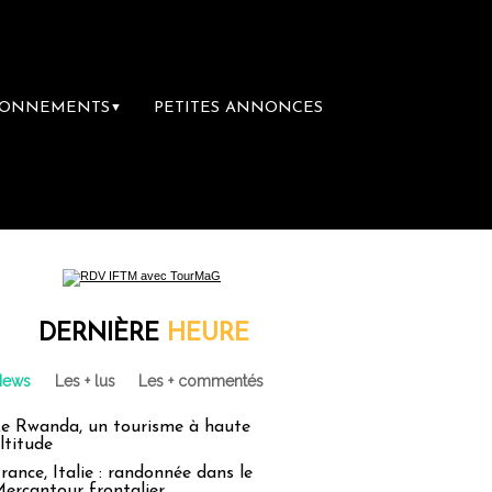
BONNEMENTS
PETITES ANNONCES
▼
DERNIÈRE
HEURE
News
Les + lus
Les + commentés
e Rwanda, un tourisme à haute
ltitude
rance, Italie : randonnée dans le
ercantour frontalier