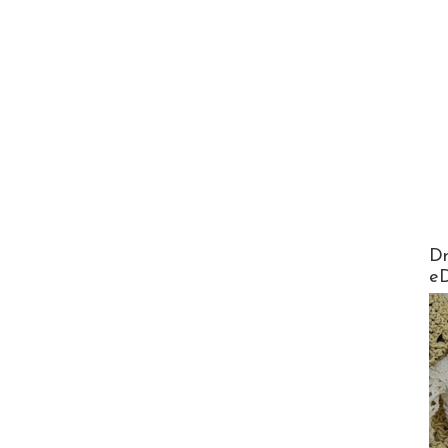
AirMa
Dr
e