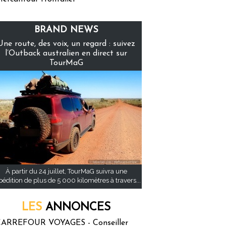
BRAND NEWS
Une route, des voix, un regard : suivez
l’Outback australien en direct sur
TourMaG
À partir du 24 juillet, TourMaG suivra une
pédition de plus de 5 000 kilomètres à travers...
LES
ANNONCES
ARREFOUR VOYAGES - Conseiller