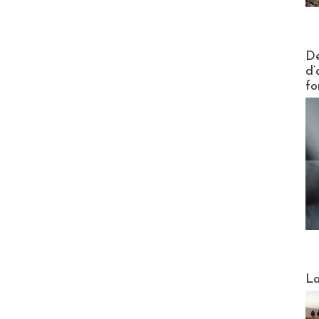
Actus V
De
d’
fo
Webinai
La