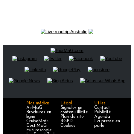
Nos médias
Légal
Utiles
AirMaG
Signaler un
Contact
Brochures en
contenu illicite
Publicité
ligne
Plan du site
Agenda
CruiseMaG
RGPD
La presse en
DestiMaG
Cookies
parle
Futuroscopie