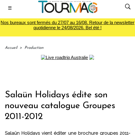
☰
Nos bureaux sont fermés du 27/07 au 16/08. Retour de la newsletter
quotidienne le 24/08/2026. Bel été !
Accueil
>
Production
Salaün Holidays édite son
nouveau catalogue Groupes
2011-2012
Salaün Holidays vient éditer une brochure groupes 2011-