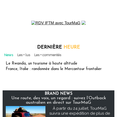
DERNIÈRE
HEURE
News
Les + lus
Les + commentés
Le Rwanda, un tourisme à haute altitude
France, Italie : randonnée dans le Mercantour frontalier
BRAND NEWS
Une route, des voix, un regard : suivez l’Outback
australien en direct sur TourMaG
À partir du 24 juillet, TourMaG
suivra une expédition de plus de