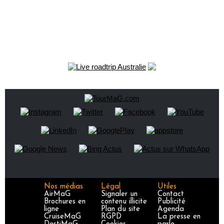
Nos médias
Légal
Utiles
AirMaG
Signaler un
Contact
Brochures en
contenu illicite
Publicité
ligne
Plan du site
Agenda
CruiseMaG
RGPD
La presse en