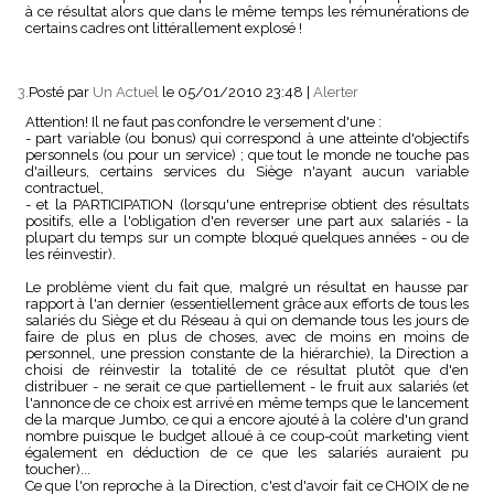
à ce résultat alors que dans le même temps les rémunérations de
certains cadres ont littérallement explosé !
3.
Posté par
Un Actuel
le 05/01/2010 23:48
|
Alerter
Attention! Il ne faut pas confondre le versement d'une :
- part variable (ou bonus) qui correspond à une atteinte d'objectifs
personnels (ou pour un service) ; que tout le monde ne touche pas
d'ailleurs, certains services du Siège n'ayant aucun variable
contractuel,
- et la PARTICIPATION (lorsqu'une entreprise obtient des résultats
positifs, elle a l'obligation d'en reverser une part aux salariés - la
plupart du temps sur un compte bloqué quelques années - ou de
les réinvestir).
Le problème vient du fait que, malgré un résultat en hausse par
rapport à l'an dernier (essentiellement grâce aux efforts de tous les
salariés du Siège et du Réseau à qui on demande tous les jours de
faire de plus en plus de choses, avec de moins en moins de
personnel, une pression constante de la hiérarchie), la Direction a
choisi de réinvestir la totalité de ce résultat plutôt que d'en
distribuer - ne serait ce que partiellement - le fruit aux salariés (et
l'annonce de ce choix est arrivé en même temps que le lancement
de la marque Jumbo, ce qui a encore ajouté à la colère d'un grand
nombre puisque le budget alloué à ce coup-coût marketing vient
également en déduction de ce que les salariés auraient pu
toucher)...
Ce que l'on reproche à la Direction, c'est d'avoir fait ce CHOIX de ne