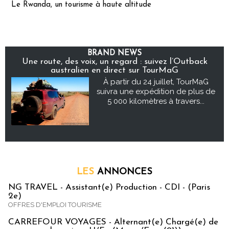
Le Rwanda, un tourisme à haute altitude
BRAND NEWS
Une route, des voix, un regard : suivez l’Outback
australien en direct sur TourMaG
À partir du 24 juillet, TourMaG
suivra une expédition de plus de
5 000 kilomètres à travers...
LES
ANNONCES
NG TRAVEL - Assistant(e) Production - CDI - (Paris
2e)
OFFRES D'EMPLOI TOURISME
CARREFOUR VOYAGES - Alternant(e) Chargé(e) de