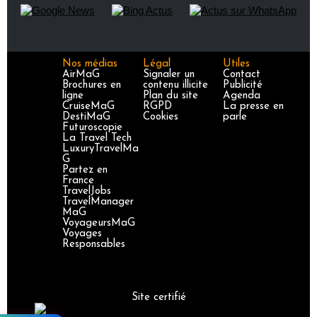
Nos médias
Légal
Utiles
AirMaG
Signaler un
Contact
Brochures en
contenu illicite
Publicité
ligne
Plan du site
Agenda
CruiseMaG
RGPD
La presse en
DestiMaG
Cookies
parle
Futuroscopie
La Travel Tech
LuxuryTravelMa
G
Partez en
France
TravelJobs
TravelManager
MaG
VoyageursMaG
Voyages
Responsables
Site certifié