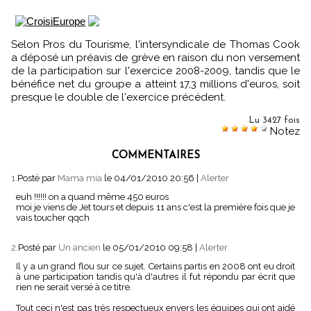
Selon Pros du Tourisme, l'intersyndicale de Thomas Cook
a déposé un préavis de grève en raison du non versement
de la participation sur l'exercice 2008-2009, tandis que le
bénéfice net du groupe a atteint 17,3 millions d'euros, soit
presque le double de l'exercice précédent.
Lu 3427 fois
Notez
COMMENTAIRES
1.
Posté par
Mama mia
le 04/01/2010 20:56
|
Alerter
euh !!!!!! on a quand même 450 euros
moi je viens de Jet tours et depuis 11 ans c'est la première fois que je
vais toucher qqch
2.
Posté par
Un ancien
le 05/01/2010 09:58
|
Alerter
Il y a un grand flou sur ce sujet. Certains partis en 2008 ont eu droit
à une participation tandis qu'à d'autres il fut répondu par écrit que
rien ne serait versé à ce titre.
Tout ceci n'est pas très respectueux envers les équipes qui ont aidé