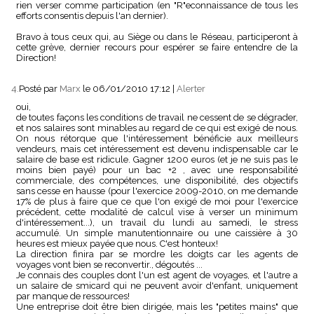
rien verser comme participation (en "R"econnaissance de tous les
efforts consentis depuis l'an dernier).
Bravo à tous ceux qui, au Siège ou dans le Réseau, participeront à
cette grève, dernier recours pour espérer se faire entendre de la
Direction!
4.
Posté par
Marx
le 06/01/2010 17:12
|
Alerter
oui,
de toutes façons les conditions de travail ne cessent de se dégrader,
et nos salaires sont minables au regard de ce qui est exigé de nous.
On nous rétorque que l'intéressement bénéficie aux meilleurs
vendeurs, mais cet intéressement est devenu indispensable car le
salaire de base est ridicule. Gagner 1200 euros (et je ne suis pas le
moins bien payé) pour un bac +2 , avec une responsabilité
commerciale, des compétences, une disponibilité, des objectifs
sans cesse en hausse (pour l'exercice 2009-2010, on me demande
17% de plus à faire que ce que l'on exigé de moi pour l'exercice
précédent, cette modalité de calcul vise à verser un minimum
d'intéressement...), un travail du lundi au samedi, le stress
accumulé. Un simple manutentionnaire ou une caissière à 30
heures est mieux payée que nous. C'est honteux!
La direction finira par se mordre les doigts car les agents de
voyages vont bien se reconvertir., dégoutés ...
Je connais des couples dont l'un est agent de voyages, et l'autre a
un salaire de smicard qui ne peuvent avoir d'enfant, uniquement
par manque de ressources!
Une entreprise doit être bien dirigée, mais les "petites mains" que