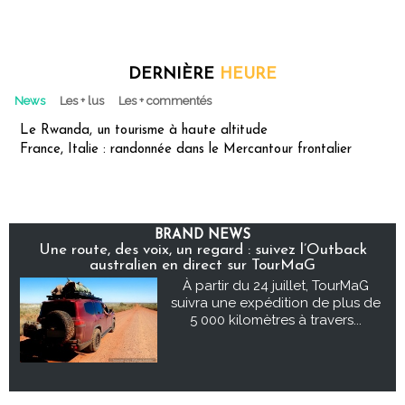
DERNIÈRE
HEURE
News
Les + lus
Les + commentés
Le Rwanda, un tourisme à haute altitude
France, Italie : randonnée dans le Mercantour frontalier
BRAND NEWS
Une route, des voix, un regard : suivez l’Outback
australien en direct sur TourMaG
À partir du 24 juillet, TourMaG
suivra une expédition de plus de
5 000 kilomètres à travers...