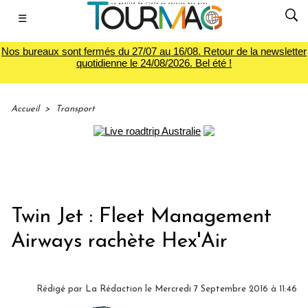
☰
Nos bureaux sont fermés du 27/07 au 16/08. Retour de la newsletter
quotidienne le 24/08/2026. Bel été !
Accueil
>
Transport
Twin Jet : Fleet Management
Airways rachète Hex'Air
Rédigé par
La Rédaction
le Mercredi 7 Septembre 2016 à 11:46