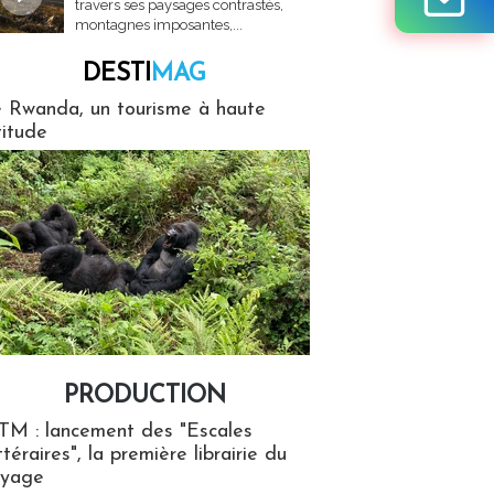
travers ses paysages contrastés,
montagnes imposantes,...
DESTI
MAG
MAG
 Rwanda, un tourisme à haute
titude
PRODUCTION
ion
TM : lancement des "Escales
ttéraires", la première librairie du
oyage