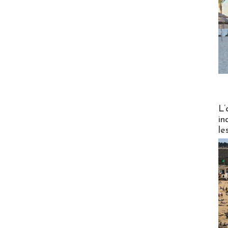
Partez
L’
in
le