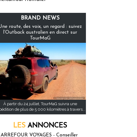
BRAND NEWS
Une route, des voix, un regard : suivez
l’Outback australien en direct sur
TourMaG
À partir du 24 juillet, TourMaG suivra une
pédition de plus de 5 000 kilomètres à travers...
LES
ANNONCES
ARREFOUR VOYAGES - Conseiller