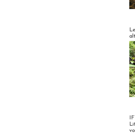
DESTI
Le
al
Product
IF
Li
v