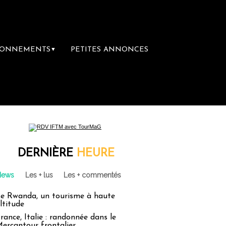
BONNEMENTS
PETITES ANNONCES
▼
emière librairie du voyage
Le groupe Sain
DERNIÈRE
HEURE
News
Les + lus
Les + commentés
e Rwanda, un tourisme à haute
ltitude
rance, Italie : randonnée dans le
ercantour frontalier