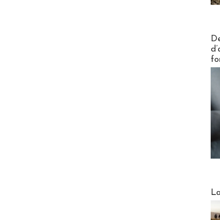
Actus V
De
d’
fo
Webinai
La