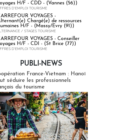
oyages H/F - CDD - (Vannes (56))
FFRES D'EMPLOI TOURISME
CARREFOUR VOYAGES -
lternant(e) Chargé(e) de ressources
umaines H/F - (Massy/Evry (91))
LTERNANCE / STAGES TOURISME
ARREFOUR VOYAGES - Conseiller
oyages H/F - CDI - (St Brice (77))
FFRES D'EMPLOI TOURISME
PUBLI-NEWS
ews
opération France-Vietnam : Hanoï
ut séduire les professionnels
ançais du tourisme