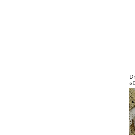
AirMa
Dr
e