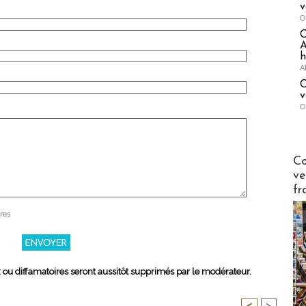
v
O
A
h
A
C
v
O
Publi-n
Co
ve
fr
res
x ou diffamatoires seront aussitôt supprimés par le modérateur.