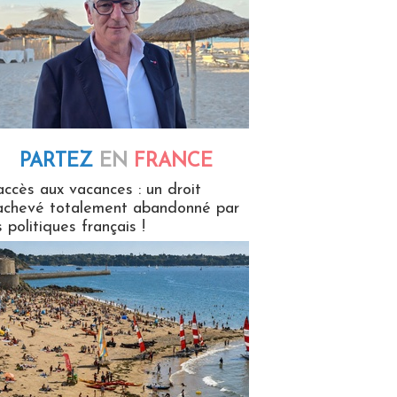
PARTEZ
EN
FRANCE
 en France
accès aux vacances : un droit
achevé totalement abandonné par
s politiques français !