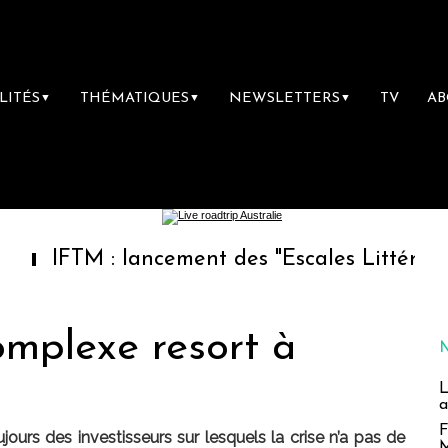
LITÉS
THÉMATIQUES
NEWSLETTERS
TV
A
▼
▼
▼
M : lancement des "Escales Littéraires", la pr
mplexe resort à
L
a
F
jours des investisseurs sur lesquels la crise n’a pas de
M