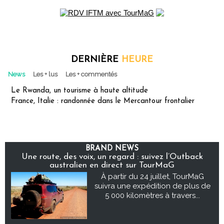
DERNIÈRE
HEURE
News
Les + lus
Les + commentés
Le Rwanda, un tourisme à haute altitude
France, Italie : randonnée dans le Mercantour frontalier
BRAND NEWS
Une route, des voix, un regard : suivez l’Outback
australien en direct sur TourMaG
À partir du 24 juillet, TourMaG
suivra une expédition de plus de
5 000 kilomètres à travers...