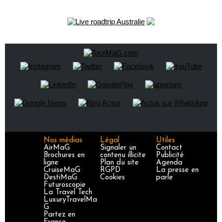
Nos médias
Légal
Utiles
AirMaG
Signaler un
Contact
Brochures en
contenu illicite
Publicité
ligne
Plan du site
Agenda
CruiseMaG
RGPD
La presse en
DestiMaG
Cookies
parle
Futuroscopie
La Travel Tech
LuxuryTravelMa
G
Partez en