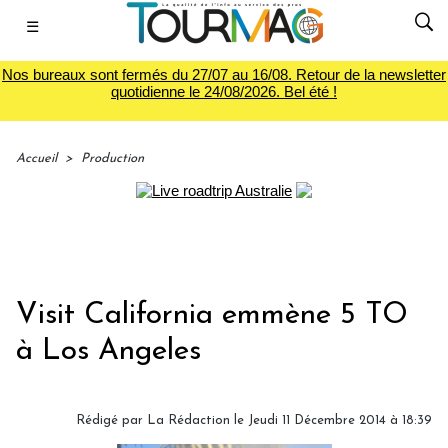
☰
Nos bureaux sont fermés du 27/07 au 16/08. Retour de la newsletter
quotidienne le 24/08/2026. Bel été !
Accueil
>
Production
Visit California emmène 5 TO
à Los Angeles
Rédigé par
La Rédaction
le Jeudi 11 Décembre 2014 à 18:39