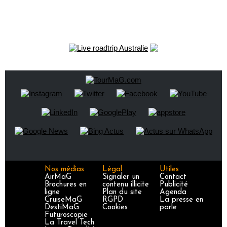
Nos médias
Légal
Utiles
AirMaG
Signaler un
Contact
Brochures en
contenu illicite
Publicité
ligne
Plan du site
Agenda
CruiseMaG
RGPD
La presse en
DestiMaG
Cookies
parle
Futuroscopie
La Travel Tech