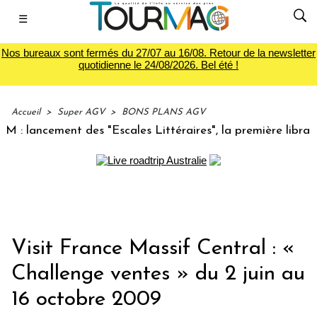
☰
Nos bureaux sont fermés du 27/07 au 16/08. Retour de la newsletter
quotidienne le 24/08/2026. Bel été !
Accueil
>
Super AGV
>
BONS PLANS AGV
 lancement des "Escales Littéraires", la première librairie 
Visit France Massif Central : «
Challenge ventes » du 2 juin au
16 octobre 2009