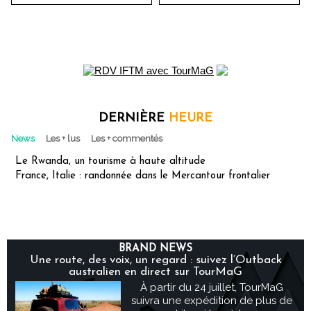
DERNIÈRE
HEURE
News
Les + lus
Les + commentés
Le Rwanda, un tourisme à haute altitude
France, Italie : randonnée dans le Mercantour frontalier
BRAND NEWS
Une route, des voix, un regard : suivez l’Outback
australien en direct sur TourMaG
À partir du 24 juillet, TourMaG
suivra une expédition de plus de