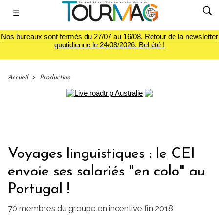
☰
Nos bureaux sont fermés du 27/07 au 16/08. Retour de la newsletter
quotidienne le 24/08/2026. Bel été !
Accueil
>
Production
Voyages linguistiques : le CEI
envoie ses salariés "en colo" au
Portugal !
70 membres du groupe en incentive fin 2018