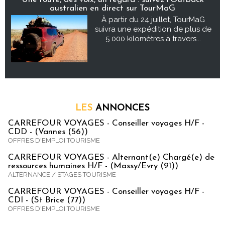
australien en direct sur TourMaG
À partir du 24 juillet, TourMaG
suivra une expédition de plus de
5 000 kilomètres à travers...
LES
ANNONCES
CARREFOUR VOYAGES - Conseiller voyages H/F -
CDD - (Vannes (56))
OFFRES D'EMPLOI TOURISME
CARREFOUR VOYAGES - Alternant(e) Chargé(e) de
ressources humaines H/F - (Massy/Evry (91))
ALTERNANCE / STAGES TOURISME
CARREFOUR VOYAGES - Conseiller voyages H/F -
CDI - (St Brice (77))
OFFRES D'EMPLOI TOURISME