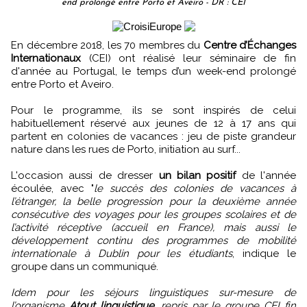
end prolongé entre Porto et Aveiro - DR : CEI
En décembre 2018, les 70 membres du
Centre d’Échanges
Internationaux
(CEI) ont réalisé leur séminaire de fin
d'année au Portugal, le temps d’un week-end prolongé
entre Porto et Aveiro.
Pour le programme, ils se sont inspirés de celui
habituellement réservé aux jeunes de 12 à 17 ans qui
partent en colonies de vacances : jeu de piste grandeur
nature dans les rues de Porto, initiation au surf...
L'occasion aussi de dresser
un bilan positif
de l'année
écoulée, avec "
le succès des colonies de vacances à
l’étranger, la belle progression pour la deuxième année
consécutive des voyages pour les groupes scolaires et de
l’activité réceptive (accueil en France), mais aussi le
développement continu des programmes de mobilité
internationale à Dublin pour les étudiants
, indique le
groupe dans un communiqué.
Idem pour les séjours linguistiques sur-mesure de
l’organisme
Atout linguistique
, repris par le groupe CEI fin