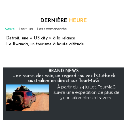
DERNIÈRE
HEURE
News
Les + lus
Les + commentés
Detroit, une « US city » à la relance
Le Rwanda, un tourisme à haute altitude
BRAND NEWS
Une route, des voix, un regard : suivez l’Outback
australien en direct sur TourMaG
À partir du 24 juillet, TourMaG
suivra une expédition de plus de
5 000 kilomètres à travers...