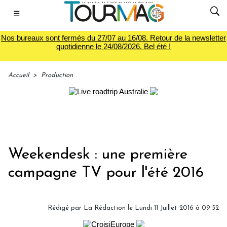
☰
Nos bureaux sont fermés du 27/07 au 16/08. Retour de la newsletter
quotidienne le 24/08/2026. Bel été !
Accueil
>
Production
Weekendesk : une première
campagne TV pour l'été 2016
Rédigé par
La Rédaction
le Lundi 11 Juillet 2016 à 09:52