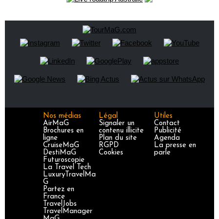
Nos médias
Légal
Utiles
AirMaG
Signaler un
Contact
Brochures en
contenu illicite
Publicité
ligne
Plan du site
Agenda
CruiseMaG
RGPD
La presse en
DestiMaG
Cookies
parle
Futuroscopie
La Travel Tech
LuxuryTravelMa
G
Partez en
France
TravelJobs
TravelManager
MaG