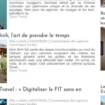
nombreux voyageurs, l’archipel séduit par sa richesse
culturelle, son patrimoine unique et la diversité de ses
paysages. Mais pour les agences de voyages et les tour-
Bo
opérateurs, le...
Easia Travel
ré
le
nh, l’art de prendre le temps
Alex Lodola | 23/02/2026
|
Communiqués des agences
touristiques locales
Ninh Binh fait partie des étapes incontournables au nord du
Vietnam. Les pics calcaires surgissent des rizières, les
barques glissent entre les grottes, et les itinéraires
s’enchaînent avec une efficacité bien rodée. On arrive, on
visite, et on repart. C’est précisément ce rythme qu’Easia
Travel...
Easia Travel
Distribu
Le
ravel : « Digitaliser le FIT sans en
Ed
Alex Lodola | 26/01/2026
|
Communiqués des agences
touristiques locales