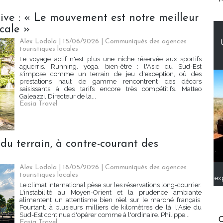
ive : « Le mouvement est notre meilleur
ocale »
Alex Lodola | 15/06/2026
|
Communiqués des agences
touristiques locales
Le voyage actif n'est plus une niche réservée aux sportifs
aguerris. Running, yoga, bien-être : l'Asie du Sud-Est
s'impose comme un terrain de jeu d'exception, où des
prestations haut de gamme rencontrent des décors
saisissants à des tarifs encore très compétitifs. Matteo
Galeazzi, Directeur de la...
Easia Travel
 du terrain, à contre-courant des
Alex Lodola | 18/05/2026
|
Communiqués des agences
touristiques locales
ex
Le climat international pèse sur les réservations long-courrier.
L'instabilité au Moyen-Orient et la prudence ambiante
alimentent un attentisme bien réel sur le marché français.
Pourtant, à plusieurs milliers de kilomètres de là, l'Asie du
Sud-Est continue d'opérer comme à l'ordinaire. Philippe...
C
Easia Travel