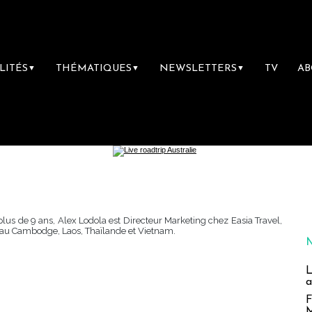
LITÉS
THÉMATIQUES
NEWSLETTERS
TV
A
▼
▼
▼
lus de 9 ans, Alex Lodola est Directeur Marketing chez Easia Travel,
 au Cambodge, Laos, Thaïlande et Vietnam.
L
a
F
M