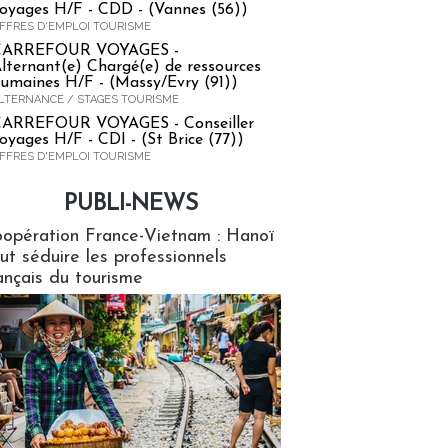
oyages H/F - CDD - (Vannes (56))
FFRES D'EMPLOI TOURISME
CARREFOUR VOYAGES -
lternant(e) Chargé(e) de ressources
umaines H/F - (Massy/Evry (91))
LTERNANCE / STAGES TOURISME
ARREFOUR VOYAGES - Conseiller
oyages H/F - CDI - (St Brice (77))
FFRES D'EMPLOI TOURISME
PUBLI-NEWS
ews
opération France-Vietnam : Hanoï
ut séduire les professionnels
ançais du tourisme