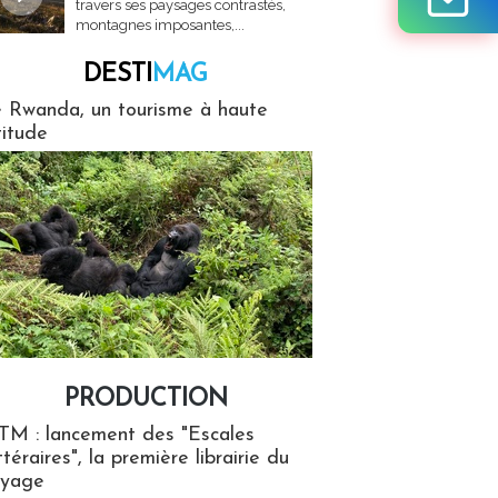
travers ses paysages contrastés,
montagnes imposantes,...
DESTI
MAG
MAG
 Rwanda, un tourisme à haute
titude
PRODUCTION
ion
TM : lancement des "Escales
ttéraires", la première librairie du
oyage