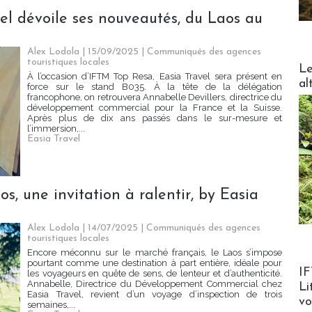
el dévoile ses nouveautés, du Laos au
Alex Lodola | 15/09/2025
|
Communiqués des agences
touristiques locales
DESTI
Le
À l’occasion d’IFTM Top Resa, Easia Travel sera présent en
al
force sur le stand B035. À la tête de la délégation
francophone, on retrouvera Annabelle Devillers, directrice du
développement commercial pour la France et la Suisse.
Après plus de dix ans passés dans le sur-mesure et
l’immersion,...
Easia Travel
os, une invitation à ralentir, by Easia
Alex Lodola | 14/07/2025
|
Communiqués des agences
touristiques locales
Encore méconnu sur le marché français, le Laos s’impose
pourtant comme une destination à part entière, idéale pour
Product
IF
les voyageurs en quête de sens, de lenteur et d’authenticité.
Annabelle, Directrice du Développement Commercial chez
Li
Easia Travel, revient d’un voyage d’inspection de trois
v
semaines,...