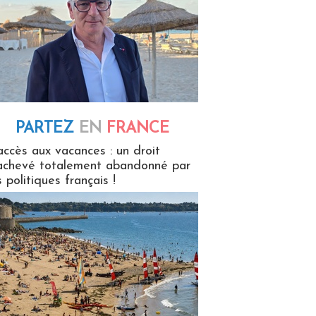
PARTEZ
EN
FRANCE
 en France
accès aux vacances : un droit
achevé totalement abandonné par
s politiques français !