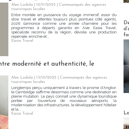
Alex Lodola | 10/11/2025
|
Communiqués des agences
touristiques locales
Entre montée en puissance du voyage immersif, essor du
slow travel et attentes toujours plus pointues côté agents,
Actus V
De
2026 s’annonce comme une année charnière pour les
programmes à départs garantis en Asie. Easia Travel,
d’
spécialiste reconnu de la région, dévoile une production
fo
repensée, enrichie et...
Easia Travel
re modernité et authenticité, le
Alex Lodola | 13/10/2025
|
Communiqués des agences
touristiques locales
Longtemps perçu uniquement à travers le prisme d’Angkor,
le Cambodge s’affirme désormais comme une destination en
pleine mutation. Le pays connaît une dynamique touristique
portée par l’ouverture de nouveaux aéroports, la
modernisation des infrastructures, le développement hôtelier
et la...
Webinai
La
Easia Travel