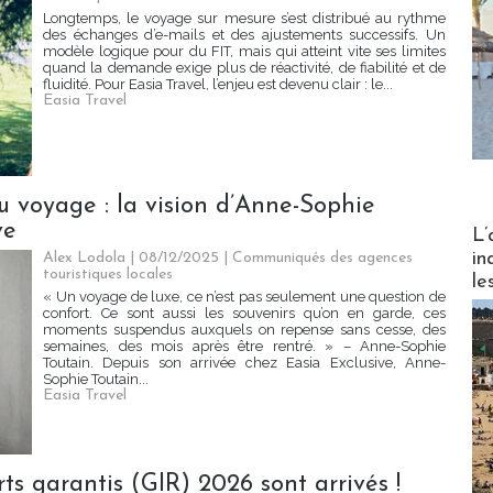
Longtemps, le voyage sur mesure s’est distribué au rythme
des échanges d’e-mails et des ajustements successifs. Un
modèle logique pour du FIT, mais qui atteint vite ses limites
quand la demande exige plus de réactivité, de fiabilité et de
fluidité. Pour Easia Travel, l’enjeu est devenu clair : le...
Easia Travel
u voyage : la vision d’Anne-Sophie
Partez
ve
L’
in
Alex Lodola | 08/12/2025
|
Communiqués des agences
touristiques locales
le
« Un voyage de luxe, ce n’est pas seulement une question de
confort. Ce sont aussi les souvenirs qu’on en garde, ces
moments suspendus auxquels on repense sans cesse, des
semaines, des mois après être rentré. » – Anne-Sophie
Toutain. Depuis son arrivée chez Easia Exclusive, Anne-
Sophie Toutain...
Easia Travel
ts garantis (GIR) 2026 sont arrivés !