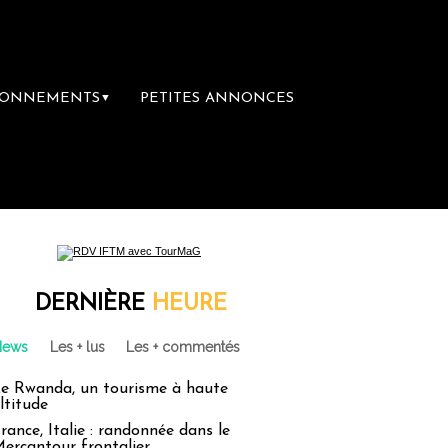
BONNEMENTS
PETITES ANNONCES
▼
DERNIÈRE
HEURE
News
Les + lus
Les + commentés
e Rwanda, un tourisme à haute
ltitude
rance, Italie : randonnée dans le
ercantour frontalier