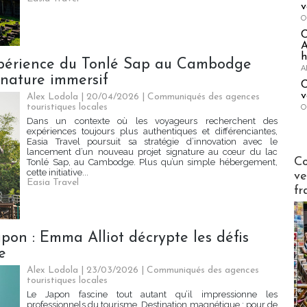
v
O
A
h
expérience du Tonlé Sap au Cambodge
A
gnature immersif
C
v
Alex Lodola | 20/04/2026
|
Communiqués des agences
touristiques locales
O
Dans un contexte où les voyageurs recherchent des
expériences toujours plus authentiques et différenciantes,
Easia Travel poursuit sa stratégie d’innovation avec le
lancement d’un nouveau projet signature au cœur du lac
Publi-n
Co
Tonlé Sap, au Cambodge. Plus qu’un simple hébergement,
cette initiative...
ve
Easia Travel
fr
apon : Emma Alliot décrypte les défis
e
Alex Lodola | 23/03/2026
|
Communiqués des agences
touristiques locales
Le Japon fascine tout autant qu’il impressionne les
professionnels du tourisme. Destination magnétique : pour de