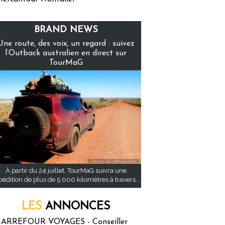
BRAND NEWS
Une route, des voix, un regard : suivez
l’Outback australien en direct sur
TourMaG
À partir du 24 juillet, TourMaG suivra une
pédition de plus de 5 000 kilomètres à travers...
LES
ANNONCES
ARREFOUR VOYAGES - Conseiller