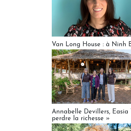
Van Long House : à Ninh Bi
Annabelle Devillers, Easia T
perdre la richesse »