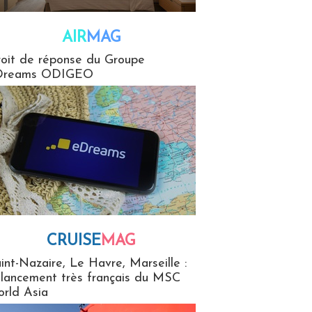
AIR
MAG
G
oit de réponse du Groupe
Dreams ODIGEO
CRUISE
MAG
MaG
int-Nazaire, Le Havre, Marseille :
 lancement très français du MSC
rld Asia