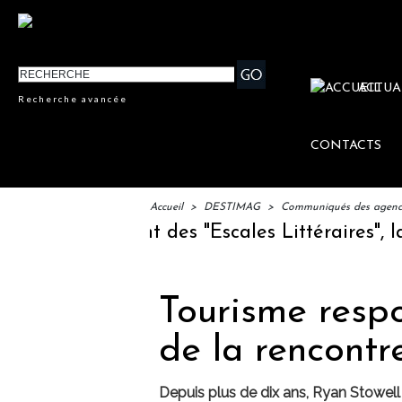
ACTUA
Recherche avancée
CONTACTS
Accueil
>
DESTIMAG
>
Communiqués des agences
 : lancement des "Escales Littéraires", la pre
Tourisme respo
de la rencont
Depuis plus de dix ans, Ryan Stowell 