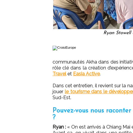
Ryan Stowell 
communautés Akha dans des initiati
rôle clé dans la création d’expérien
Travel
et
Easia Active
.
Dans cet entretien, il revient sur la 
jouer
le tourisme dans le développ
Sud-Est.
Pouvez-vous nous raconter
?
Ryan :
« On est arrivés à Chiang Ma
Avant ça, on vivait dans une petite