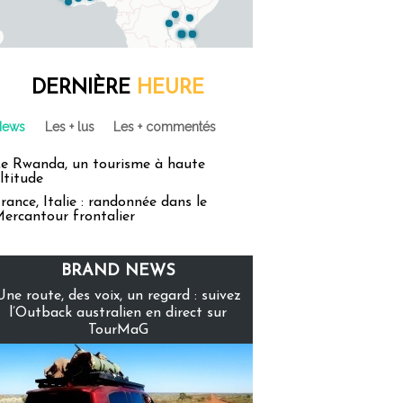
DERNIÈRE
HEURE
News
Les + lus
Les + commentés
e Rwanda, un tourisme à haute
ltitude
rance, Italie : randonnée dans le
ercantour frontalier
BRAND NEWS
Une route, des voix, un regard : suivez
l’Outback australien en direct sur
TourMaG