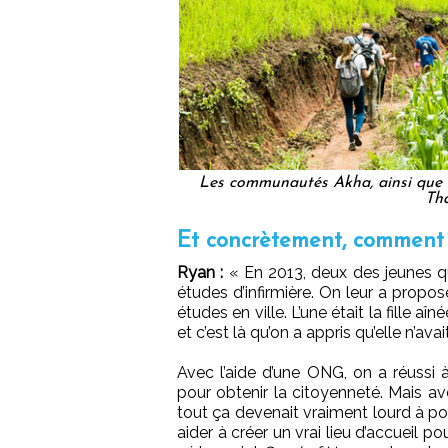
Les communautés Akha, ainsi que d’
Tha
Et concrètement, comment c
Ryan :
« En 2013, deux des jeunes qu’i
études d’infirmière. On leur a propo
études en ville. L’une était la fille aî
et c’est là qu’on a appris qu’elle n’ava
Avec l’aide d’une ONG, on a réussi 
pour obtenir la citoyenneté. Mais a
tout ça devenait vraiment lourd à port
aider à créer un vrai lieu d’accueil p