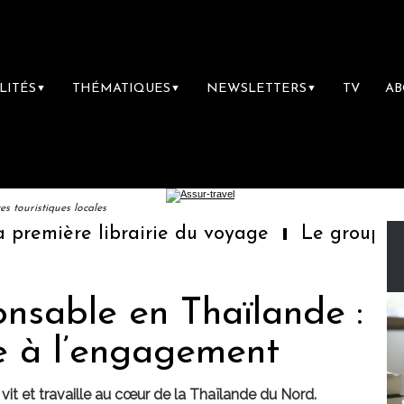
LITÉS
THÉMATIQUES
NEWSLETTERS
TV
A
▼
▼
▼
 touristiques locales
mière librairie du voyage
Le groupe Saint
nsable en Thaïlande :
re à l’engagement
vit et travaille au cœur de la Thaïlande du Nord.