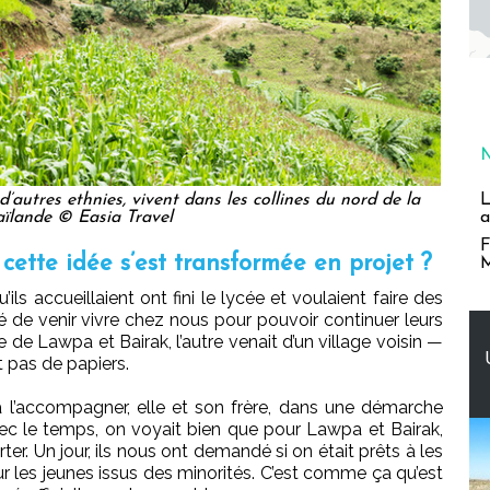
autres ethnies, vivent dans les collines du nord de la
L
ïlande © Easia Travel
a
F
ette idée s’est transformée en projet ?
M
ls accueillaient ont fini le lycée et voulaient faire des
sé de venir vivre chez nous pour pouvoir continuer leurs
née de Lawpa et Bairak, l’autre venait d’un village voisin —
it pas de papiers.
à l’accompagner, elle et son frère, dans une démarche
vec le temps, on voyait bien que pour Lawpa et Bairak,
er. Un jour, ils nous ont demandé si on était prêts à les
our les jeunes issus des minorités. C’est comme ça qu’est