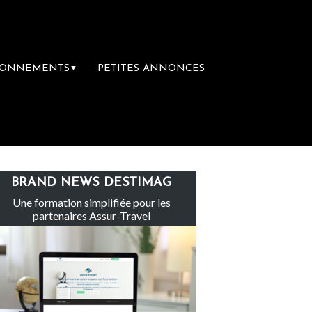
BONNEMENTS
PETITES ANNONCES
▼
e-Claire rachète Eden Tour
L’accès aux va
BRAND NEWS DESTIMAG
Une formation simplifiée pour les
partenaires Assur-Travel