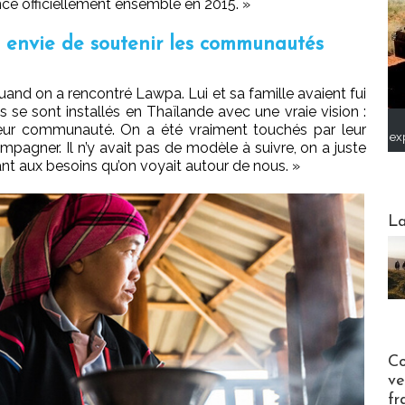
ancé officiellement ensemble en 2015. »
é envie de soutenir les communautés
d on a rencontré Lawpa. Lui et sa famille avaient fui
ls se sont installés en Thaïlande avec une vraie vision :
 leur communauté. On a été vraiment touchés par leur
ex
ompagner. Il n’y avait pas de modèle à suivre, on a juste
ant aux besoins qu’on voyait autour de nous. »
Webinai
La
Publi-n
Co
ve
fr