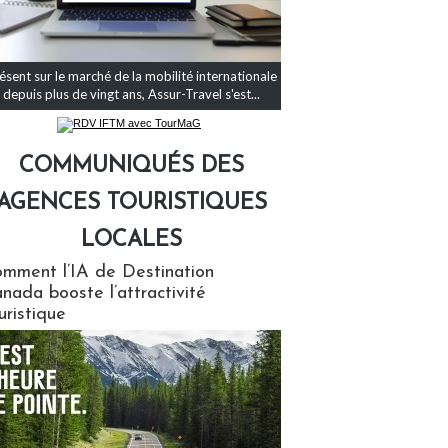
ésent sur le marché de la mobilité internationale
depuis plus de vingt ans, Assur-Travel s'est...
COMMUNIQUÉS DES
AGENCES TOURISTIQUES
LOCALES
qués des agences touristiques locales
mment l’IA de Destination
nada booste l’attractivité
uristique