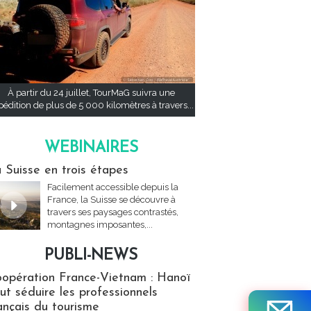
À partir du 24 juillet, TourMaG suivra une
pédition de plus de 5 000 kilomètres à travers...
WEBINAIRES
res
 Suisse en trois étapes
Facilement accessible depuis la
France, la Suisse se découvre à
travers ses paysages contrastés,
montagnes imposantes,...
PUBLI-NEWS
ews
opération France-Vietnam : Hanoï
ut séduire les professionnels
ançais du tourisme