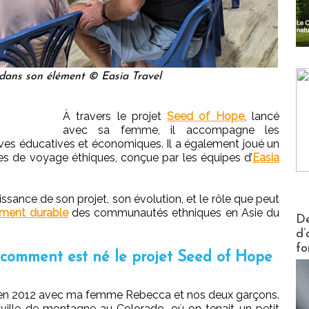
dans son élément © Easia Travel
À travers le projet
Seed of Hope
, lancé
avec sa femme, il accompagne les
ves éducatives et économiques. Il a également joué un
ces de voyage éthiques, conçue par les équipes d’
Easia
naissance de son projet, son évolution, et le rôle que peut
ement durable
des communautés ethniques en Asie du
Actus V
De
d’
fo
 comment est né le projet Seed of Hope
i en 2012 avec ma femme Rebecca et nos deux garçons.
 ville de montagne au Colorado, où on tenait un petit