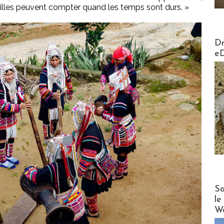
amilles peuvent compter quand les temps sont durs. »
AirMa
Dr
e
Cruise
Sa
le
Wo