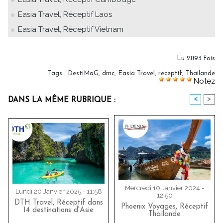
Easia Travel, Réceptif Laos
Easia Travel, Réceptif Vietnam
Lu 21193 fois
Tags
:
DestiMaG
,
dmc
,
Easia Travel
,
receptif
,
Thailande
Notez
<
>
DANS LA MÊME RUBRIQUE :
Mercredi 10 Janvier 2024 -
Lundi 20 Janvier 2025 - 11:58
12:50
DTH Travel, Réceptif dans
Phoenix Voyages, Réceptif
14 destinations d'Asie
Thaïlande