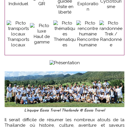
Cyclotouri
Individuel
GIR
Exploratio
Visite en
sme
n
liberté
Trek /
Haut de
Transports
Thématiqu
Rencontre
Randonné
gamme
locaux
es
humaine
e
L'équipe Easia Travel Thailande © Easia Travel
Il serait difficile de résumer les nombreux atouts de la
Thaïlande où histoire, culture, aventure et saveurs