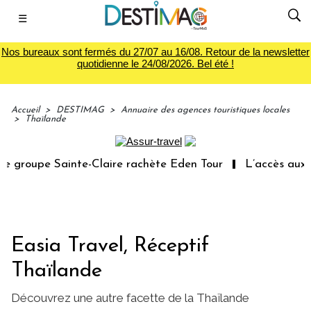
☰
Nos bureaux sont fermés du 27/07 au 16/08. Retour de la newsletter
quotidienne le 24/08/2026. Bel été !
Accueil
>
DESTIMAG
>
Annuaire des agences touristiques locales
>
Thaïlande
roupe Sainte-Claire rachète Eden Tour
L’accès aux vaca
Easia Travel, Réceptif
Thaïlande
Découvrez une autre facette de la Thaïlande