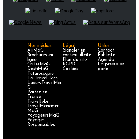
Nos médias
Légal
Utiles
AirMaG
Signaler un
Contact
Brochures en
contenu illicite
Publicité
ligne
Plan du site
Agenda
CruiseMaG
RGPD
La presse en
DestiMaG
Cookies
parle
Futuroscopie
La Travel Tech
LuxuryTravelMa
G
Partez en
France
TravelJobs
TravelManager
MaG
VoyageursMaG
Voyages
Responsables