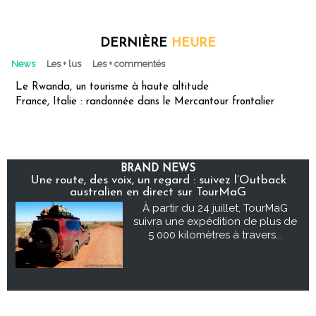
DERNIÈRE
HEURE
News
Les + lus
Les + commentés
Le Rwanda, un tourisme à haute altitude
France, Italie : randonnée dans le Mercantour frontalier
BRAND NEWS
Une route, des voix, un regard : suivez l’Outback
australien en direct sur TourMaG
À partir du 24 juillet, TourMaG
suivra une expédition de plus de
5 000 kilomètres à travers...