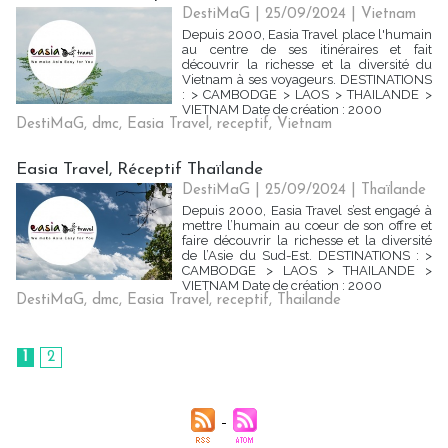
DestiMaG
| 25/09/2024
|
Vietnam
Depuis 2000, Easia Travel place l'humain
au centre de ses itinéraires et fait
découvrir la richesse et la diversité du
Vietnam à ses voyageurs. DESTINATIONS
: > CAMBODGE > LAOS > THAILANDE >
VIETNAM Date de création : 2000
DestiMaG
,
dmc
,
Easia Travel
,
receptif
,
Vietnam
Easia Travel, Réceptif Thaïlande
DestiMaG
| 25/09/2024
|
Thaïlande
Depuis 2000, Easia Travel s’est engagé à
mettre l’humain au coeur de son offre et
faire découvrir la richesse et la diversité
de l’Asie du Sud-Est. DESTINATIONS : >
CAMBODGE > LAOS > THAILANDE >
VIETNAM Date de création : 2000
DestiMaG
,
dmc
,
Easia Travel
,
receptif
,
Thailande
1
2