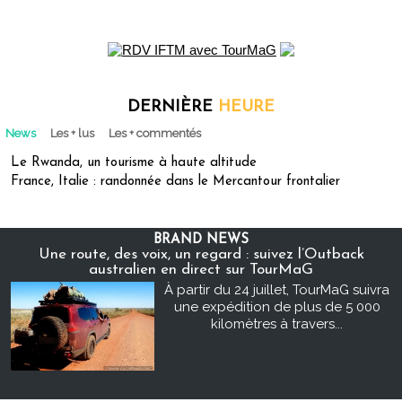
DERNIÈRE
HEURE
News
Les + lus
Les + commentés
Le Rwanda, un tourisme à haute altitude
France, Italie : randonnée dans le Mercantour frontalier
BRAND NEWS
Une route, des voix, un regard : suivez l’Outback
australien en direct sur TourMaG
À partir du 24 juillet, TourMaG suivra
une expédition de plus de 5 000
kilomètres à travers...