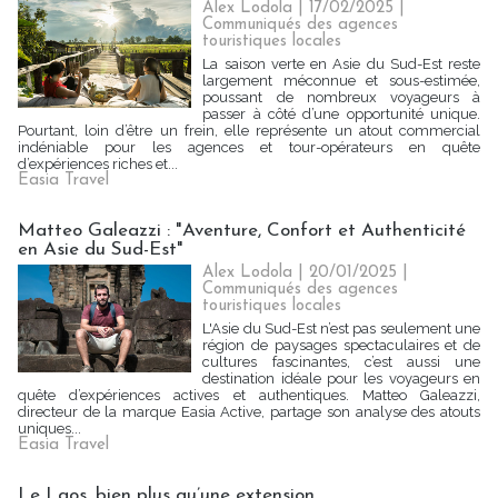
Alex Lodola
| 17/02/2025
|
Communiqués des agences
touristiques locales
La saison verte en Asie du Sud-Est reste
largement méconnue et sous-estimée,
poussant de nombreux voyageurs à
passer à côté d’une opportunité unique.
Pourtant, loin d’être un frein, elle représente un atout commercial
indéniable pour les agences et tour-opérateurs en quête
d’expériences riches et...
Easia Travel
Matteo Galeazzi : "Aventure, Confort et Authenticité
en Asie du Sud-Est"
Alex Lodola
| 20/01/2025
|
Communiqués des agences
touristiques locales
L'Asie du Sud-Est n’est pas seulement une
région de paysages spectaculaires et de
cultures fascinantes, c’est aussi une
destination idéale pour les voyageurs en
quête d’expériences actives et authentiques. Matteo Galeazzi,
directeur de la marque Easia Active, partage son analyse des atouts
uniques...
Easia Travel
Le Laos, bien plus qu’une extension