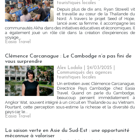
touristiques locales
Depuis plus de dix ans, Ryan Stowell vit
et travaille au cœur de la Thaïlande du
Nord. À travers le projet Seed of Hope,
lancé avec sa femme, il accompagne les
communautés Akha dans des initiatives éducatives et économiques. Il
a également joué un rôle clé dans la création d’expériences de
voyage...
Easia Travel
Clémence Carcanague : Le Cambodge n’a pas fini de
vous surprendre
Alex Lodola
| 24/03/2025
|
Communiqués des agences
touristiques locales
Un entretien avec Clémence Carcanague,
Directrice Pays Cambodge chez Easia
Travel. Quand on parle du Cambodge,
beaucoup pensent immédiatement à
Angkor Wat, souvent intégré à un circuit en Thaïlande ou au Vietnam.
Pourtant, cette perception sous-estime la richesse et la diversité du
pays car le...
Easia Travel
La saison verte en Asie du Sud-Est : une opportunité
méconnue à valoriser