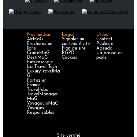
Nos médias
Légal
Utiles
AirMaG
Signaler un
Contact
Brochures en
contenu illicite
Publicité
ligne
Plan du site
Agenda
CruiseMaG
RGPD
La presse en
DestiMaG
Cookies
parle
Futuroscopie
La Travel Tech
LuxuryTravelMa
G
Partez en
France
TravelJobs
TravelManager
MaG
VoyageursMaG
Voyages
Responsables
Site certifié