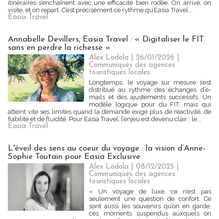
itinéraires s’enchaînent avec une efficacité bien rodée. On arrive, on
visite, et on repart. C’est précisément ce rythme qu’Easia Travel...
Easia Travel
Annabelle Devillers, Easia Travel : « Digitaliser le FIT
sans en perdre la richesse »
Alex Lodola
| 26/01/2026
|
Communiqués des agences
touristiques locales
Longtemps, le voyage sur mesure s’est
distribué au rythme des échanges d’e-
mails et des ajustements successifs. Un
modèle logique pour du FIT, mais qui
atteint vite ses limites quand la demande exige plus de réactivité, de
fiabilité et de fluidité. Pour Easia Travel, l’enjeu est devenu clair : le...
Easia Travel
L'éveil des sens au coeur du voyage : la vision d’Anne-
Sophie Toutain pour Easia Exclusive
Alex Lodola
| 08/12/2025
|
Communiqués des agences
touristiques locales
« Un voyage de luxe, ce n’est pas
seulement une question de confort. Ce
sont aussi les souvenirs qu’on en garde,
ces moments suspendus auxquels on