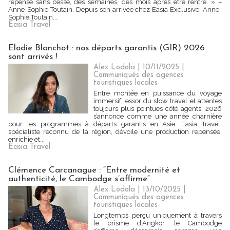
repense sans cesse, des semaines, des mois après être rentré. » –
Anne-Sophie Toutain. Depuis son arrivée chez Easia Exclusive, Anne-
Sophie Toutain...
Easia Travel
Elodie Blanchot : nos départs garantis (GIR) 2026
sont arrivés !
Alex Lodola
| 10/11/2025
|
Communiqués des agences
touristiques locales
Entre montée en puissance du voyage
immersif, essor du slow travel et attentes
toujours plus pointues côté agents, 2026
s’annonce comme une année charnière
pour les programmes à départs garantis en Asie. Easia Travel,
spécialiste reconnu de la région, dévoile une production repensée,
enrichie et...
Easia Travel
Clémence Carcanague : “Entre modernité et
authenticité, le Cambodge s’affirme”
Alex Lodola
| 13/10/2025
|
Communiqués des agences
touristiques locales
Longtemps perçu uniquement à travers
le prisme d’Angkor, le Cambodge