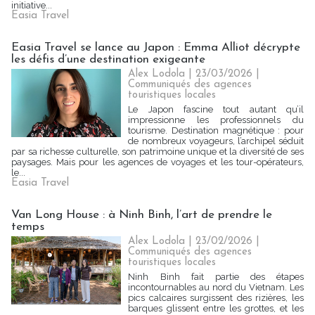
initiative...
Easia Travel
Easia Travel se lance au Japon : Emma Alliot décrypte
les défis d’une destination exigeante
Alex Lodola
| 23/03/2026
|
Communiqués des agences
touristiques locales
Le Japon fascine tout autant qu’il
impressionne les professionnels du
tourisme. Destination magnétique : pour
de nombreux voyageurs, l’archipel séduit
par sa richesse culturelle, son patrimoine unique et la diversité de ses
paysages. Mais pour les agences de voyages et les tour-opérateurs,
le...
Easia Travel
Van Long House : à Ninh Binh, l’art de prendre le
temps
Alex Lodola
| 23/02/2026
|
Communiqués des agences
touristiques locales
Ninh Binh fait partie des étapes
incontournables au nord du Vietnam. Les
pics calcaires surgissent des rizières, les
barques glissent entre les grottes, et les