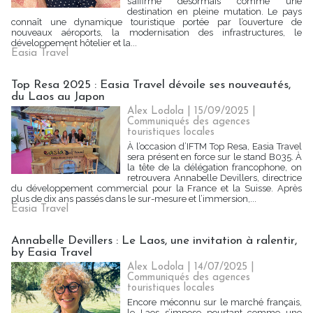
s’affirme désormais comme une
destination en pleine mutation. Le pays
connaît une dynamique touristique portée par l’ouverture de
nouveaux aéroports, la modernisation des infrastructures, le
développement hôtelier et la...
Easia Travel
Top Resa 2025 : Easia Travel dévoile ses nouveautés,
du Laos au Japon
Alex Lodola
| 15/09/2025
|
Communiqués des agences
touristiques locales
À l’occasion d’IFTM Top Resa, Easia Travel
sera présent en force sur le stand B035. À
la tête de la délégation francophone, on
retrouvera Annabelle Devillers, directrice
du développement commercial pour la France et la Suisse. Après
plus de dix ans passés dans le sur-mesure et l’immersion,...
Easia Travel
Annabelle Devillers : Le Laos, une invitation à ralentir,
by Easia Travel
Alex Lodola
| 14/07/2025
|
Communiqués des agences
touristiques locales
Encore méconnu sur le marché français,
le Laos s’impose pourtant comme une