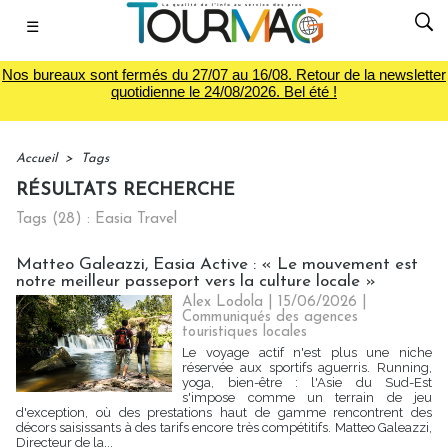
☰
Nos bureaux sont fermés du 27/07 au 16/08. Retour de la newsletter
quotidienne le 24/08/2026. Bel été !
Accueil
>
Tags
RÉSULTATS RECHERCHE
Tags (28) : Easia Travel
Matteo Galeazzi, Easia Active : « Le mouvement est
notre meilleur passeport vers la culture locale »
Alex Lodola
| 15/06/2026
|
Communiqués des agences
touristiques locales
Le voyage actif n'est plus une niche
réservée aux sportifs aguerris. Running,
yoga, bien-être : l'Asie du Sud-Est
s'impose comme un terrain de jeu
d'exception, où des prestations haut de gamme rencontrent des
décors saisissants à des tarifs encore très compétitifs. Matteo Galeazzi,
Directeur de la...