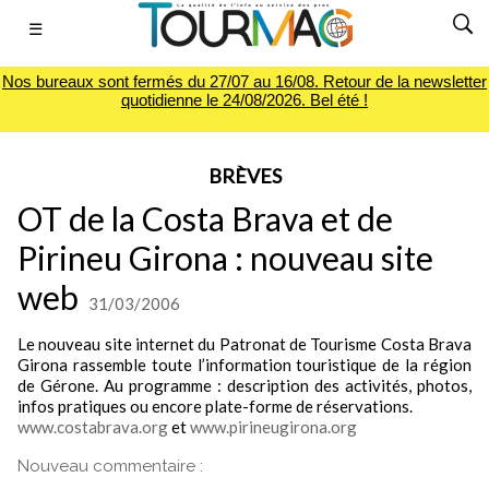
☰
Nos bureaux sont fermés du 27/07 au 16/08. Retour de la newsletter
quotidienne le 24/08/2026. Bel été !
BRÈVES
OT de la Costa Brava et de
Pirineu Girona : nouveau site
web
31/03/2006
Le nouveau site internet du Patronat de Tourisme Costa Brava
Girona rassemble toute l’information touristique de la région
de Gérone. Au programme : description des activités, photos,
infos pratiques ou encore plate-forme de réservations.
www.costabrava.org
et
www.pirineugirona.org
Nouveau commentaire :