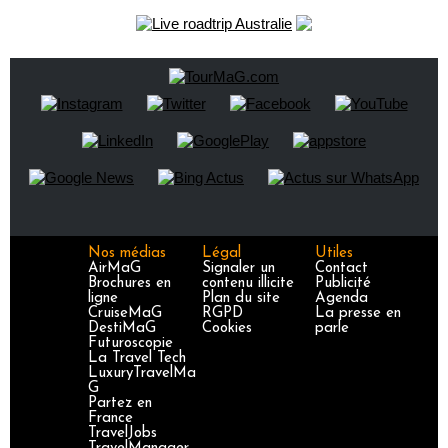
Nos médias
Légal
Utiles
AirMaG
Signaler un
Contact
Brochures en
contenu illicite
Publicité
ligne
Plan du site
Agenda
CruiseMaG
RGPD
La presse en
DestiMaG
Cookies
parle
Futuroscopie
La Travel Tech
LuxuryTravelMa
G
Partez en
France
TravelJobs