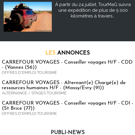
À partir du 24 juillet, TourMaG suivra
une expédition de plus de 5 000
kilomètres à travers...
LES
ANNONCES
CARREFOUR VOYAGES - Conseiller voyages H/F - CDD
- (Vannes (56))
OFFRES D'EMPLOI TOURISME
CARREFOUR VOYAGES - Alternant(e) Chargé(e) de
ressources humaines H/F - (Massy/Evry (91))
ALTERNANCE / STAGES TOURISME
CARREFOUR VOYAGES - Conseiller voyages H/F - CDI -
(St Brice (77))
OFFRES D'EMPLOI TOURISME
PUBLI-NEWS