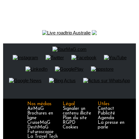
Nos médias
Légal
Utiles
AirMaG
Signaler un
Contact
Brochures en
contenu illicite
Publicité
ligne
Plan du site
Agenda
CruiseMaG
RGPD
La presse en
DestiMaG
Cookies
parle
Futuroscopie
La Travel Tech