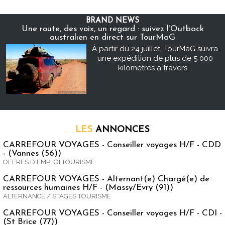
BRAND NEWS
Une route, des voix, un regard : suivez l’Outback
australien en direct sur TourMaG
À partir du 24 juillet, TourMaG suivra
une expédition de plus de 5 000
kilomètres à travers...
LES
ANNONCES
CARREFOUR VOYAGES - Conseiller voyages H/F - CDD
- (Vannes (56))
OFFRES D'EMPLOI TOURISME
CARREFOUR VOYAGES - Alternant(e) Chargé(e) de
ressources humaines H/F - (Massy/Evry (91))
ALTERNANCE / STAGES TOURISME
CARREFOUR VOYAGES - Conseiller voyages H/F - CDI -
(St Brice (77))