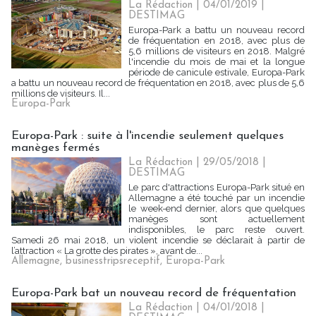
La Rédaction
| 04/01/2019
|
DESTIMAG
Europa-Park a battu un nouveau record
de fréquentation en 2018, avec plus de
5,6 millions de visiteurs en 2018. Malgré
l'incendie du mois de mai et la longue
période de canicule estivale, Europa-Park
a battu un nouveau record de fréquentation en 2018, avec plus de 5,6
millions de visiteurs. Il...
Europa-Park
Europa-Park : suite à l'incendie seulement quelques
manèges fermés
La Rédaction
| 29/05/2018
|
DESTIMAG
Le parc d'attractions Europa-Park situé en
Allemagne a été touché par un incendie
le week-end dernier, alors que quelques
manèges sont actuellement
indisponibles, le parc reste ouvert.
Samedi 26 mai 2018, un violent incendie se déclarait à partir de
l’attraction « La grotte des pirates », avant de...
Allemagne
,
businesstripsreceptif
,
Europa-Park
Europa-Park bat un nouveau record de fréquentation
La Rédaction
| 04/01/2018
|