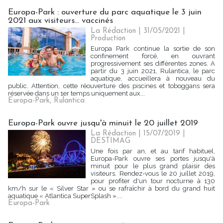
Europa-Park : ouverture du parc aquatique le 3 juin
2021 aux visiteurs... vaccinés
La Rédaction
| 31/05/2021
|
Production
Europa Park continue la sortie de son
confinement forcé, en ouvrant
progressivement ses différentes zones. A
partir du 3 juin 2021, Rulantica, le parc
aquatique, accueillera à nouveau du
public. Attention, cette réouverture des piscines et toboggans sera
réservée dans un 1er temps uniquement aux...
Europa-Park
,
Rulantica
Europa-Park ouvre jusqu'à minuit le 20 juillet 2019
La Rédaction
| 15/07/2019
|
DESTIMAG
Une fois par an, et au tarif habituel,
Europa-Park ouvre ses portes jusqu'à
minuit pour le plus grand plaisir des
visiteurs. Rendez-vous le 20 juillet 2019,
pour profiter d'un tour nocturne à 130
km/h sur le « Silver Star » ou se rafraîchir à bord du grand huit
aquatique « Atlantica SuperSplash »....
Europa-Park