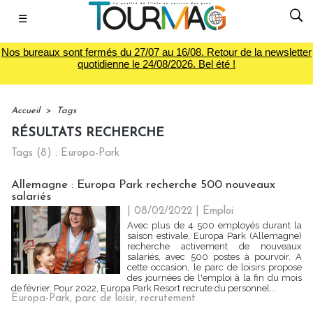
☰
Nos bureaux sont fermés du 27/07 au 16/08. Retour de la newsletter
quotidienne le 24/08/2026. Bel été !
Accueil
>
Tags
RÉSULTATS RECHERCHE
Tags (8) : Europa-Park
Allemagne : Europa Park recherche 500 nouveaux
salariés
| 08/02/2022
|
Emploi
Avec plus de 4 500 employés durant la
saison estivale, Europa Park (Allemagne)
recherche activement de nouveaux
salariés, avec 500 postes à pourvoir. A
cette occasion, le parc de loisirs propose
des journées de l'emploi à la fin du mois
de février. Pour 2022, Europa Park Resort recrute du personnel...
Europa-Park
,
parc de loisir
,
recrutement