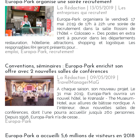
Europa-Park organise une soirée recrutement
La Rédaction
| 13/05/2019
|
Les
entreprises qui recrutent
Europa-Park organisera le vendredi 17
mai 2019 de 17h à 22h une soirée de
recrutement dans la salle Rossini de
l'hôtel « Colosseo ». Des postes en extra
sont à pourvoir dans les départements
restauration, hôtellerie, attractions, shopping et logistique. Les
responsables RH seront présents pour...
emploi
,
Europa-Park
,
recrutement
Conventions, séminaires : Europa-Park enrichit son
offre avec 2 nouvelles salles de conférences
La Rédaction
| 09/05/2019
|
TravelManagerMaG
A chaque saison, son nouveau projet. Le
31 mai 2019, Europa-Park ouvrira un
nouvel hôtel, le Krønasår - The Museum-
Hotel, aux allures de bâtisse nordique. A
l'intérieur, deux nouvelles salles de
conférences, dont l'une pourra accueillir jusqu’à 260 personnes.
Depuis 1998, Europa-Park n'a de cesse...
Europa-Park
Europa-Park a accueilli 5,6 millions de visiteurs en 2018