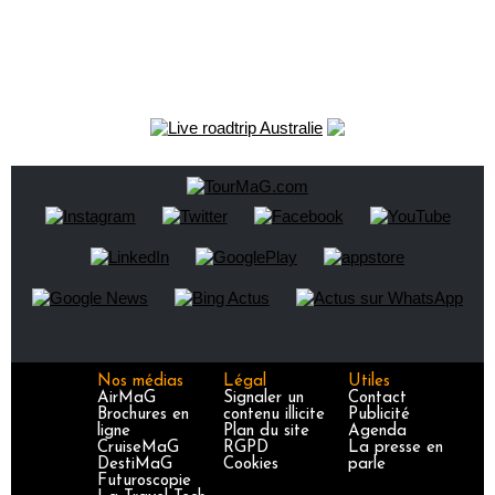
Nos médias
Légal
Utiles
AirMaG
Signaler un
Contact
Brochures en
contenu illicite
Publicité
ligne
Plan du site
Agenda
CruiseMaG
RGPD
La presse en
DestiMaG
Cookies
parle
Futuroscopie