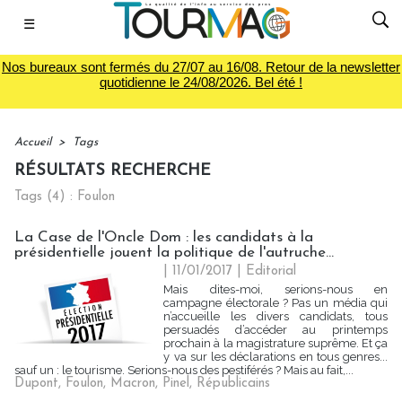
☰
Nos bureaux sont fermés du 27/07 au 16/08. Retour de la newsletter
quotidienne le 24/08/2026. Bel été !
Accueil
>
Tags
RÉSULTATS RECHERCHE
Tags (4) : Foulon
La Case de l'Oncle Dom : les candidats à la
présidentielle jouent la politique de l'autruche...
| 11/01/2017
|
Editorial
Mais dites-moi, serions-nous en
campagne électorale ? Pas un média qui
n’accueille les divers candidats, tous
persuadés d’accéder au printemps
prochain à la magistrature suprême. Et ça
y va sur les déclarations en tous genres...
sauf un : le tourisme. Serions-nous des pestiférés ? Mais au fait,...
Dupont
,
Foulon
,
Macron
,
Pinel
,
Républicains