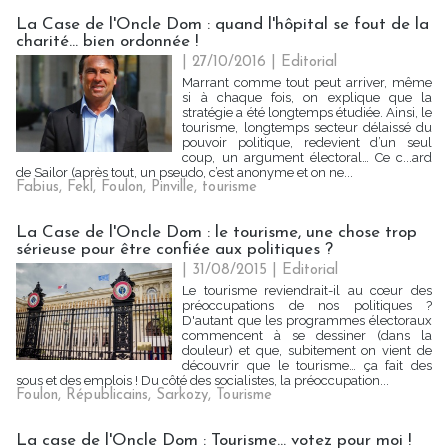
La Case de l'Oncle Dom : quand l'hôpital se fout de la
charité... bien ordonnée !
| 27/10/2016
|
Editorial
Marrant comme tout peut arriver, même
si à chaque fois, on explique que la
stratégie a été longtemps étudiée. Ainsi, le
tourisme, longtemps secteur délaissé du
pouvoir politique, redevient d’un seul
coup, un argument électoral… Ce c...ard
de Sailor (après tout, un pseudo, c’est anonyme et on ne...
Fabius
,
Fekl
,
Foulon
,
Pinville
,
tourisme
La Case de l'Oncle Dom : le tourisme, une chose trop
sérieuse pour être confiée aux politiques ?
| 31/08/2015
|
Editorial
Le tourisme reviendrait-il au cœur des
préoccupations de nos politiques ?
D'autant que les programmes électoraux
commencent à se dessiner (dans la
douleur) et que, subitement on vient de
découvrir que le tourisme… ça fait des
sous et des emplois ! Du côté des socialistes, la préoccupation...
Foulon
,
Républicains
,
Sarkozy
,
Tourisme
La case de l'Oncle Dom : Tourisme... votez pour moi !