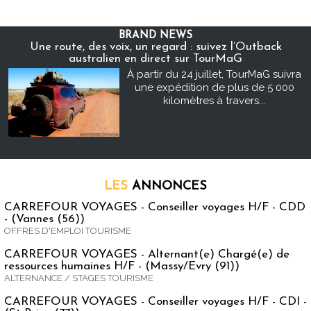
BRAND NEWS
Une route, des voix, un regard : suivez l’Outback
australien en direct sur TourMaG
À partir du 24 juillet, TourMaG suivra
une expédition de plus de 5 000
kilomètres à travers...
LES
ANNONCES
CARREFOUR VOYAGES - Conseiller voyages H/F - CDD
- (Vannes (56))
OFFRES D'EMPLOI TOURISME
CARREFOUR VOYAGES - Alternant(e) Chargé(e) de
ressources humaines H/F - (Massy/Evry (91))
ALTERNANCE / STAGES TOURISME
CARREFOUR VOYAGES - Conseiller voyages H/F - CDI -