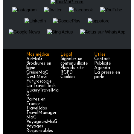
Nos médias
Légal
Utiles
AirMaG
Signaler un
Contact
Brochures en
contenu illicite
Publicité
ligne
Plan du site
Agenda
CruiseMaG
RGPD
La presse en
DestiMaG
Cookies
parle
Futuroscopie
La Travel Tech
LuxuryTravelMa
G
Partez en
France
TravelJobs
TravelManager
MaG
VoyageursMaG
Voyages
Responsables