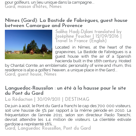
pour golfeurs, un lieu unique dans la campagne...
Gard
,
maison d'hôtes
,
Nimes
Nîmes (Gard): La Bastide de Fabrègues, guest house
between Camargue and Provence
Saliha Hadj-Djilani translated by
Joséphine Foucher | 12/09/2016
|
Travel In France (English)
Located in Nîmes, at the heart of the
grapevines, La Bastide de Fabrègues is a
guest house with the air of a Spanish
hacienda built in the 18th century. Hosted
by Chantal Comte, an emblematic personality of wine and rhum, this
residence is also a golfers’ heaven, a unique place in the Gard...
Gard
,
guest house
,
Nimes
Languedoc-Roussilon : un été à la hausse pour le site
du Pont du Gard
La Rédaction
| 30/09/2011
|
DESTIMAG
De juin à août, le Pont du Gard a franchi le cap des 700 000 visiteurs,
soit une hausse de 5% par rapport à la même période en 2010. La
fréquentation de l’année 2011, selon son directeur Paolo Toeschi,
devrait atteindre les 1,4 million de visiteurs. La clientèle estivale
gardoise a représenté 18%...
Gard
,
Languedoc Roussillon
,
Pont du Gard