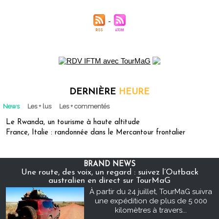
DERNIÈRE
HEURE
News
Les + lus
Les + commentés
Le Rwanda, un tourisme à haute altitude
France, Italie : randonnée dans le Mercantour frontalier
BRAND NEWS
Une route, des voix, un regard : suivez l’Outback
australien en direct sur TourMaG
À partir du 24 juillet, TourMaG suivra
une expédition de plus de 5 000
kilomètres à travers...