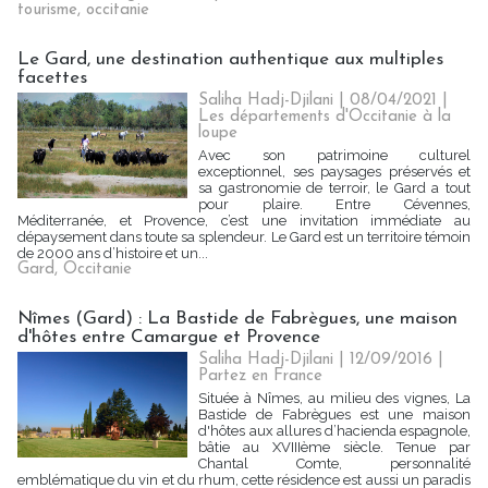
tourisme
,
occitanie
Le Gard, une destination authentique aux multiples
facettes
Saliha Hadj-Djilani | 08/04/2021
|
Les départements d'Occitanie à la
loupe
Avec son patrimoine culturel
exceptionnel, ses paysages préservés et
sa gastronomie de terroir, le Gard a tout
pour plaire. Entre Cévennes,
Méditerranée, et Provence, c’est une invitation immédiate au
dépaysement dans toute sa splendeur. Le Gard est un territoire témoin
de 2000 ans d’histoire et un...
Gard
,
Occitanie
Nîmes (Gard) : La Bastide de Fabrègues, une maison
d'hôtes entre Camargue et Provence
Saliha Hadj-Djilani | 12/09/2016
|
Partez en France
Située à Nîmes, au milieu des vignes, La
Bastide de Fabrègues est une maison
d'hôtes aux allures d’hacienda espagnole,
bâtie au XVIIIème siècle. Tenue par
Chantal Comte, personnalité
emblématique du vin et du rhum, cette résidence est aussi un paradis