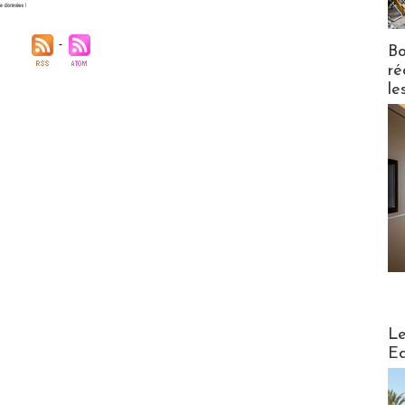
Bo
ré
le
Distribu
Le
Ed