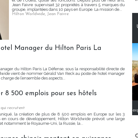
et de l'Ouest, quitte ses fonctions. Depuis plus de neuf ans,
Jean Faivre supervisait 32 propriétés à travers 5 marques du
groupe, implantées dans 10 pays en Europe. La mission de...
Hilton Worldwide
,
Jean Faivre
tel Manager du Hilton Paris La
ager du Hilton Paris La Défense, sous la responsabilité directe de
ldwide vient de nommer Gérald Van Reck au poste de hotel manager
n charge de l’ensemble des aspects...
r 8 500 emplois pour ses hôtels
 qui recrutent
ex
iqué, la création de plus de 8 500 emplois en Europe sur les 3
s en cours de développement, Hilton Worldwide prévoit une large
t notamment le Royaume-Uni, la Russie, la...
C