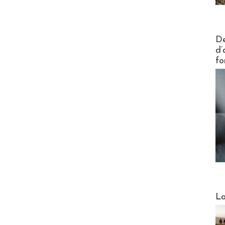
Actus V
De
d’
fo
Webinai
La