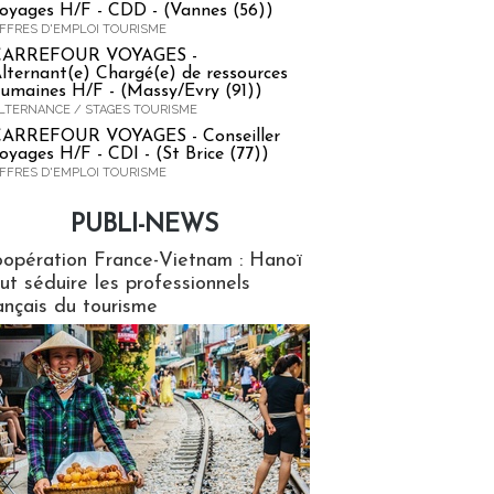
oyages H/F - CDD - (Vannes (56))
FFRES D'EMPLOI TOURISME
CARREFOUR VOYAGES -
lternant(e) Chargé(e) de ressources
umaines H/F - (Massy/Evry (91))
LTERNANCE / STAGES TOURISME
ARREFOUR VOYAGES - Conseiller
oyages H/F - CDI - (St Brice (77))
FFRES D'EMPLOI TOURISME
PUBLI-NEWS
ews
opération France-Vietnam : Hanoï
ut séduire les professionnels
ançais du tourisme