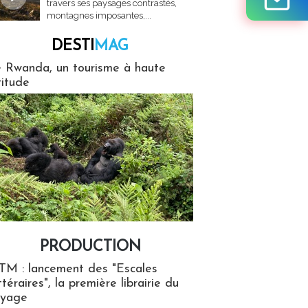
travers ses paysages contrastés,
montagnes imposantes,...
DESTI
MAG
MAG
 Rwanda, un tourisme à haute
titude
PRODUCTION
ion
TM : lancement des "Escales
ttéraires", la première librairie du
oyage