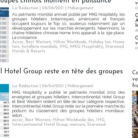
groupes chinois montent en puissance
v
La Rédaction
| 08/06/2011
|
Hébergement
O
Au palmarès mondial annuel publié par MKG Hospitality, les
groupes hôteliers britanniques, américains et français
A
occupent toujours le Top 10, soutenus notamment par un
h
développement sur les marchés émergents. Néanmoins, la
A
chaîne hôtelière chinoise Home Inns apparaît à la 19e place.
La croissance...
C
Accor
,
Best Western
,
Hilton Worldwide
,
Holiday Inn
,
Home
v
Inns
,
hotellerie mondiale
,
IHG
,
MKG Hospitality
,
Starwood
O
Hotels & Resorts
Publi-n
al Hotel Group reste en tête des groupes
Co
ve
fr
La Rédaction | 06/04/2011
|
Hébergement
MKG Hospitality a publié le palmarès mondial 2011 des
enseignes et groupes hôteliers. Intercontinental Hotel Group
et Best Western restent en tête de leur catégorie respective.
Intercontinental Hotel Group reste sur la première marche du
podium du classement des groupes hôteliers mondiaux,
selon...
accor
,
Best Western
,
Hilton Worldwide
,
ibis
,
IHG
,
Intercontinental Hotel Group
,
mercure
,
Starwood