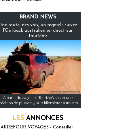
BRAND NEWS
Une route, des voix, un regard : suivez
l’Outback australien en direct sur
TourMaG
À partir du 24 juillet, TourMaG suivra une
pédition de plus de 5 000 kilomètres à travers...
LES
ANNONCES
ARREFOUR VOYAGES - Conseiller