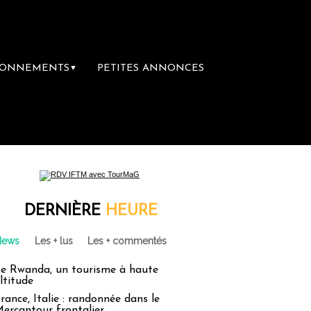
BONNEMENTS
PETITES ANNONCES
▼
DERNIÈRE
HEURE
News
Les + lus
Les + commentés
e Rwanda, un tourisme à haute
ltitude
rance, Italie : randonnée dans le
ercantour frontalier