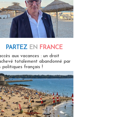
PARTEZ
EN
FRANCE
 en France
accès aux vacances : un droit
achevé totalement abandonné par
s politiques français !