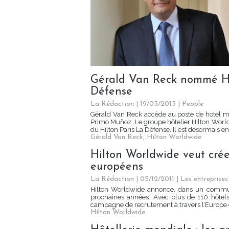
Gérald Van Reck nommé Ho
Défense
La Rédaction
| 19/03/2013
|
People
Gérald Van Reck accède au poste de hotel man
Primo Muñoz. Le groupe hôtelier Hilton Wor
du Hilton Paris La Défense. Il est désormais e
Gérald Van Reck
,
Hilton Worldwide
Hilton Worldwide veut crée
européens
La Rédaction
| 05/12/2011
|
Les entreprises
Hilton Worldwide annonce, dans un commun
prochaines années. Avec plus de 110 hôtel
campagne de recrutement à travers l’Europe e
Hilton Worldwide