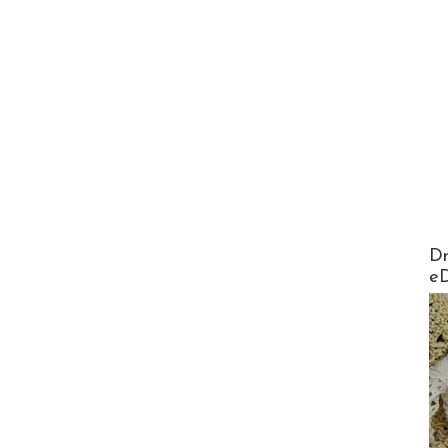
AirMa
Dr
e