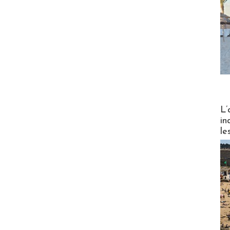
Partez
L’
in
le