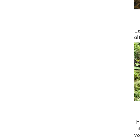
DESTI
Le
al
Product
IF
Li
v