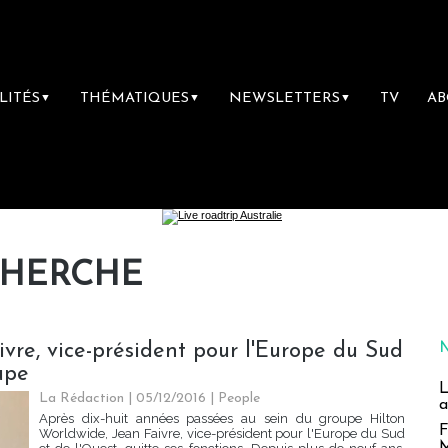
LITÉS
THÉMATIQUES
NEWSLETTERS
TV
A
▼
▼
▼
CHERCHE
ivre, vice-président pour l'Europe du Sud
upe
L
La Rédaction
| 05/12/2016
|
People
a
Après dix-huit années passées au sein du groupe Hilton
F
Worldwide, Jean Faivre, vice-président pour l'Europe du Sud
M