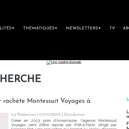
LITÉS
THÉMATIQUES
NEWSLETTERS
TV
A
▼
▼
▼
CHERCHE
ir rachète Montessuit Voyages à
L
La Rédaction
| 03/05/2019
|
Distribution
a
Créée en 2003 près d'Annemasse, l'agence Montessuit
F
Voyages vient d'être reprise par Prêt-à-Partir, dirigé par
M