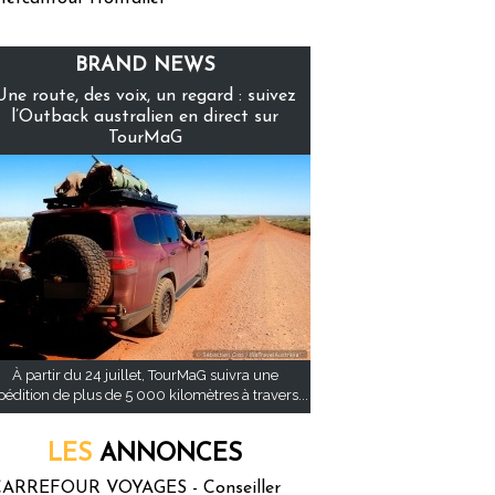
BRAND NEWS
Une route, des voix, un regard : suivez
l’Outback australien en direct sur
TourMaG
À partir du 24 juillet, TourMaG suivra une
pédition de plus de 5 000 kilomètres à travers...
LES
ANNONCES
ARREFOUR VOYAGES - Conseiller