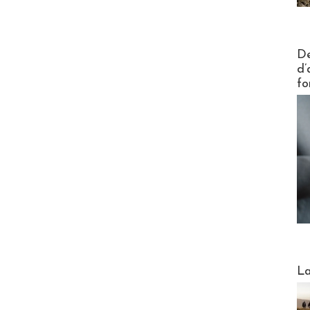
Actus V
De
d’
fo
Webinai
La