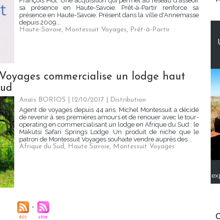
François Piot. Une acquisition qui permet au réseau d'asseoir
sa présence en Haute-Savoie. Prêt-à-Partir renforce sa
présence en Haute-Savoie. Présent dans la ville d'Annemasse
depuis 2009...
Haute-Savoie
,
Montessuit Voyages
,
Prêt-à-Partir
 Voyages commercialise un lodge haut
Sud
Anaïs BORIOS
| 12/10/2017
|
Distribution
Agent de voyages depuis 44 ans, Michel Montessuit a décidé
de revenir à ses premières amours et de renouer avec le tour-
operating en commercialisant un lodge en Afrique du Sud : le
Makutsi Safari Springs Lodge. Un produit de niche que le
patron de Montessuit Voyages souhaite vendre auprès des...
Afrique du Sud
,
Haute Savoie
,
Montessuit Voyages
ex
C