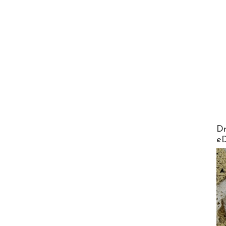
AirMa
Dr
e