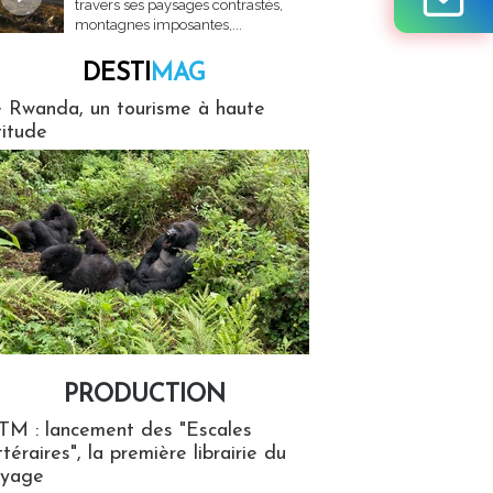
travers ses paysages contrastés,
montagnes imposantes,...
DESTI
MAG
MAG
 Rwanda, un tourisme à haute
titude
PRODUCTION
ion
TM : lancement des "Escales
ttéraires", la première librairie du
oyage