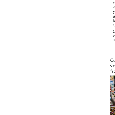
v
O
A
h
A
C
v
O
Publi-n
Co
ve
fr