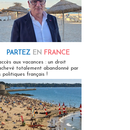
PARTEZ
EN
FRANCE
 en France
accès aux vacances : un droit
achevé totalement abandonné par
s politiques français !