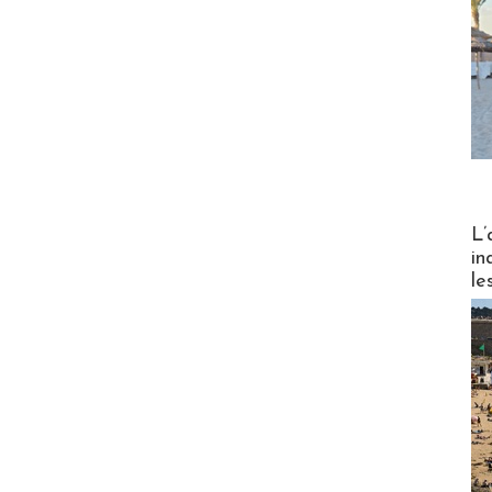
Partez
L’
in
le