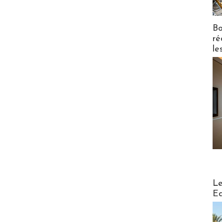
Bo
ré
le
Distribu
Le
Ed