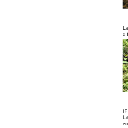
DESTI
Le
al
Product
IF
Li
v