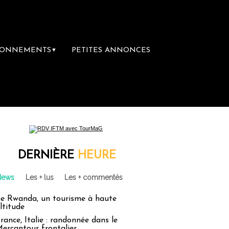
BONNEMENTS
PETITES ANNONCES
▼
DERNIÈRE
HEURE
News
Les + lus
Les + commentés
e Rwanda, un tourisme à haute
ltitude
rance, Italie : randonnée dans le
ercantour frontalier