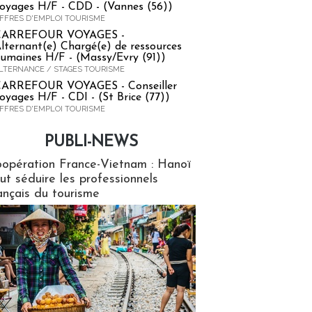
oyages H/F - CDD - (Vannes (56))
FFRES D'EMPLOI TOURISME
CARREFOUR VOYAGES -
lternant(e) Chargé(e) de ressources
umaines H/F - (Massy/Evry (91))
LTERNANCE / STAGES TOURISME
ARREFOUR VOYAGES - Conseiller
oyages H/F - CDI - (St Brice (77))
FFRES D'EMPLOI TOURISME
PUBLI-NEWS
ews
opération France-Vietnam : Hanoï
ut séduire les professionnels
ançais du tourisme