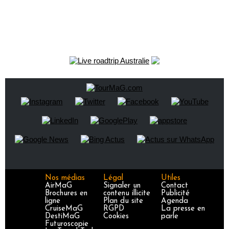
Nos médias
Légal
Utiles
AirMaG
Signaler un
Contact
Brochures en
contenu illicite
Publicité
ligne
Plan du site
Agenda
CruiseMaG
RGPD
La presse en
DestiMaG
Cookies
parle
Futuroscopie