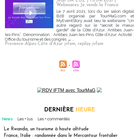
Jean DA LUZ | 15/04/2021
|
Webinaires Je vends la France
Le 7 avril 2021, lors du 1er salon digital
B2B organisé par TourMaG.com et
MyEventStory avait lieu le webinaire “Un
autre regard sur le "secret le mieux
gardé" de la Côte d'Azur, Antibes Juan-
les-Pins”. Dénomination : Antibes Juan-les-Pins Côte d’Azur Activité :
Office du tourisme et des congrès →...
Provence-Alpes-Côte d'Azur jvfom
,
replay jvfom
DERNIÈRE
HEURE
News
Les + lus
Les + commentés
Le Rwanda, un tourisme à haute altitude
France, Italie : randonnée dans le Mercantour frontalier