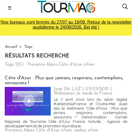
☰
Nos bureaux sont fermés du 27/07 au 16/08. Retour de la newsletter
quotidienne le 24/08/2026. Bel été !
Accueil
>
Tags
RÉSULTATS RECHERCHE
Tags (10) : Provence-Alpes-Côte d'Azur jvfom
Côte d'Azur : Plus que jamais, respirons, contemplons,
savourons !
Jean DA LUZ | 03/05/2021
|
Webinaires Je vends la France
Le 7 avril 2021 lors du salon digital
#JeVendslaFrance et l’Outre-Mer avait
lieu le webinaire “Côte d'Azur : Plus que
jamais, respirons, contemplons,
savourons !” Dénomination : Comité
Régional de Tourisme Côte d’Azur France Activité : Agence de
développement et de promotion touristique...
Provence-Alpes-Côte d'Azur jvfom
,
replay jvfom