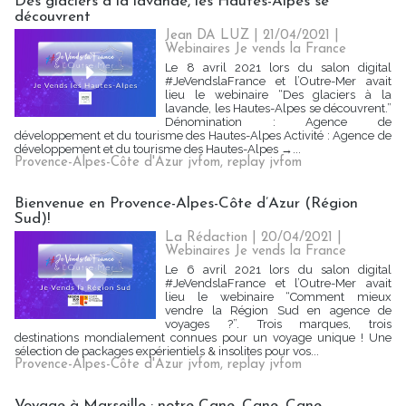
Des glaciers à la lavande, les Hautes-Alpes se
découvrent
Jean DA LUZ | 21/04/2021
|
Webinaires Je vends la France
Le 8 avril 2021 lors du salon digital
#JeVendslaFrance et l’Outre-Mer avait
lieu le webinaire “Des glaciers à la
lavande, les Hautes-Alpes se découvrent.”
Dénomination : Agence de
développement et du tourisme des Hautes-Alpes Activité : Agence de
développement et du tourisme des Hautes-Alpes →...
Provence-Alpes-Côte d'Azur jvfom
,
replay jvfom
Bienvenue en Provence-Alpes-Côte d’Azur (Région
Sud)!
La Rédaction
| 20/04/2021
|
Webinaires Je vends la France
Le 6 avril 2021 lors du salon digital
#JeVendslaFrance et l’Outre-Mer avait
lieu le webinaire “Comment mieux
vendre la Région Sud en agence de
voyages ?”. Trois marques, trois
destinations mondialement connues pour un voyage unique ! Une
sélection de packages expérientiels & insolites pour vos...
Provence-Alpes-Côte d'Azur jvfom
,
replay jvfom
Voyage à Marseille : notre Cane, Cane, Cane,