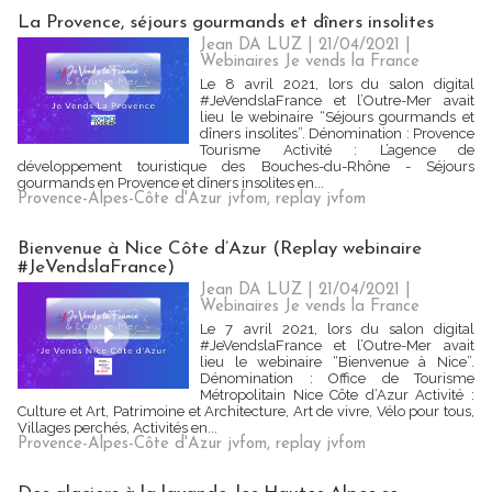
La Provence, séjours gourmands et dîners insolites
Jean DA LUZ | 21/04/2021
|
Webinaires Je vends la France
Le 8 avril 2021, lors du salon digital
#JeVendslaFrance et l’Outre-Mer avait
lieu le webinaire “Séjours gourmands et
dîners insolites”. Dénomination : Provence
Tourisme Activité : L’agence de
développement touristique des Bouches-du-Rhône - Séjours
gourmands en Provence et dîners insolites en...
Provence-Alpes-Côte d'Azur jvfom
,
replay jvfom
Bienvenue à Nice Côte d’Azur (Replay webinaire
#JeVendslaFrance)
Jean DA LUZ | 21/04/2021
|
Webinaires Je vends la France
Le 7 avril 2021, lors du salon digital
#JeVendslaFrance et l’Outre-Mer avait
lieu le webinaire “Bienvenue à Nice”.
Dénomination : Office de Tourisme
Métropolitain Nice Côte d’Azur Activité :
Culture et Art, Patrimoine et Architecture, Art de vivre, Vélo pour tous,
Villages perchés, Activités en...
Provence-Alpes-Côte d'Azur jvfom
,
replay jvfom