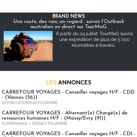
BRAND NEWS
Une route, des voix, un regard : suivez l’Outback
australien en direct sur TourMaG
À partir du 24 juillet, TourMaG suivra
une expédition de plus de 5 000
kilomètres à travers...
LES
ANNONCES
CARREFOUR VOYAGES - Conseiller voyages H/F - CDD
- (Vannes (56))
OFFRES D'EMPLOI TOURISME
CARREFOUR VOYAGES - Alternant(e) Chargé(e) de
ressources humaines H/F - (Massy/Evry (91))
ALTERNANCE / STAGES TOURISME
CARREFOUR VOYAGES - Conseiller voyages H/F - CDI -