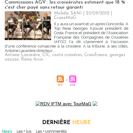
Commissions AGV : les croisiéristes estiment que 18 %
c'est cher payé sans retour garanti
Michèle SANI
| 23/09/2012
|
CruiseMaG
Il y aura un avant et un après Concordia. A
Top Resa Georges Azouze président de
Costa France et président de l'Association
Française des Compagnies de Croisières
(AFCC) l'a dit clairement à l'occasion
d'une conférence consacrée à la croisière. A la tribune, à ses côtés,
Antoine Lacarière directeur...
Antoine Lacarière
,
CIC
,
costa croisières
,
Croisifrance
,
georges
azouze
,
Rémy Arca
DERNIÈRE
HEURE
News
Les + lus
Les + commentés