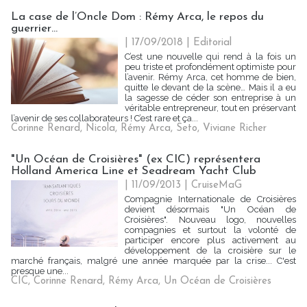
La case de l’Oncle Dom : Rémy Arca, le repos du
guerrier…
| 17/09/2018
|
Editorial
C’est une nouvelle qui rend à la fois un
peu triste et profondément optimiste pour
l’avenir. Rémy Arca, cet homme de bien,
quitte le devant de la scène… Mais il a eu
la sagesse de céder son entreprise à un
véritable entrepreneur, tout en préservant
l’avenir de ses collaborateurs ! C’est rare et ça...
Corinne Renard
,
Nicola
,
Rémy Arca
,
Seto
,
Viviane Richer
"Un Océan de Croisières" (ex CIC) représentera
Holland America Line et Seadream Yacht Club
| 11/09/2013
|
CruiseMaG
Compagnie Internationale de Croisières
devient désormais "Un Océan de
Croisières". Nouveau logo, nouvelles
compagnies et surtout la volonté de
participer encore plus activement au
développement de la croisière sur le
marché français, malgré une année marquée par la crise... C'est
presque une...
CIC
,
Corinne Renard
,
Rémy Arca
,
Un Océan de Croisières