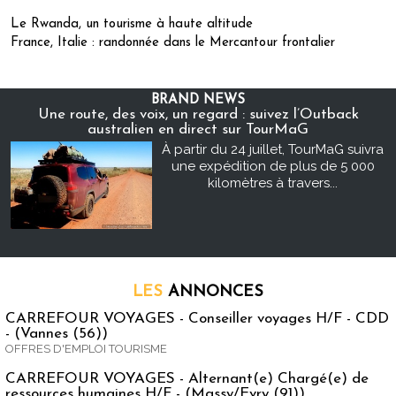
Le Rwanda, un tourisme à haute altitude
France, Italie : randonnée dans le Mercantour frontalier
BRAND NEWS
Une route, des voix, un regard : suivez l’Outback
australien en direct sur TourMaG
À partir du 24 juillet, TourMaG suivra
une expédition de plus de 5 000
kilomètres à travers...
LES
ANNONCES
CARREFOUR VOYAGES - Conseiller voyages H/F - CDD
- (Vannes (56))
OFFRES D'EMPLOI TOURISME
CARREFOUR VOYAGES - Alternant(e) Chargé(e) de
ressources humaines H/F - (Massy/Evry (91))