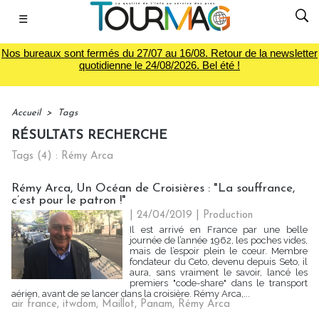
☰
Nos bureaux sont fermés du 27/07 au 16/08. Retour de la newsletter
quotidienne le 24/08/2026. Bel été !
Accueil
>
Tags
RÉSULTATS RECHERCHE
Tags (4) : Rémy Arca
Rémy Arca, Un Océan de Croisières : "La souffrance,
c’est pour le patron !"
| 24/04/2019
|
Production
Il est arrivé en France par une belle
journée de l’année 1962, les poches vides,
mais de l’espoir plein le cœur. Membre
fondateur du Ceto, devenu depuis Seto, il
aura, sans vraiment le savoir, lancé les
premiers "code-share" dans le transport
aérien, avant de se lancer dans la croisière. Rémy Arca,...
air france
,
itwdom
,
Maillot
,
Panam
,
Rémy Arca