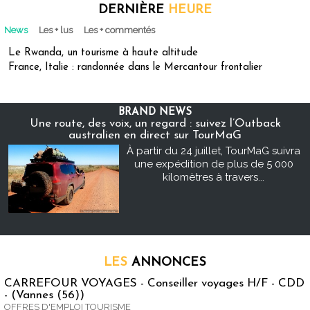
DERNIÈRE
HEURE
News
Les + lus
Les + commentés
Le Rwanda, un tourisme à haute altitude
France, Italie : randonnée dans le Mercantour frontalier
BRAND NEWS
Une route, des voix, un regard : suivez l’Outback
australien en direct sur TourMaG
À partir du 24 juillet, TourMaG suivra
une expédition de plus de 5 000
kilomètres à travers...
LES
ANNONCES
CARREFOUR VOYAGES - Conseiller voyages H/F - CDD
- (Vannes (56))
OFFRES D'EMPLOI TOURISME