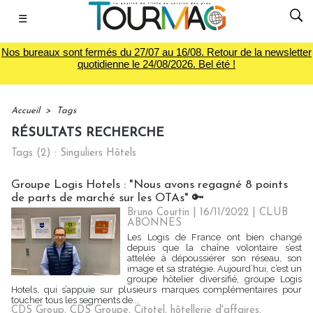
☰
Nos bureaux sont fermés du 27/07 au 16/08. Retour de la newsletter
quotidienne le 24/08/2026. Bel été !
Accueil
>
Tags
RÉSULTATS RECHERCHE
Tags (2) : Singuliers Hôtels
Groupe Logis Hotels : "Nous avons regagné 8 points
de parts de marché sur les OTAs" 🔑
Bruno Courtin
| 16/11/2022
|
CLUB
ABONNES
Les Logis de France ont bien changé
depuis que la chaîne volontaire s’est
attelée à dépoussiérer son réseau, son
image et sa stratégie. Aujourd’hui, c’est un
groupe hôtelier diversifié, groupe Logis
Hotels, qui s’appuie sur plusieurs marques complémentaires pour
toucher tous les segments de...
CDS Group
,
CDS Groupe
,
Citotel
,
hôtellerie d'affaires
,