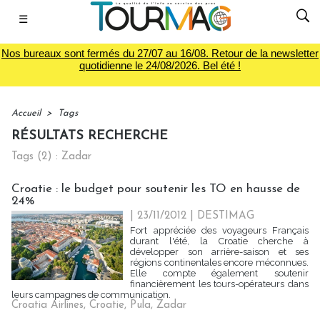
☰
Nos bureaux sont fermés du 27/07 au 16/08. Retour de la newsletter
quotidienne le 24/08/2026. Bel été !
Accueil
>
Tags
RÉSULTATS RECHERCHE
Tags (2) : Zadar
Croatie : le budget pour soutenir les TO en hausse de
24%
| 23/11/2012
|
DESTIMAG
Fort appréciée des voyageurs Français
durant l'été, la Croatie cherche à
développer son arrière-saison et ses
régions continentales encore méconnues.
Elle compte également soutenir
financièrement les tours-opérateurs dans
leurs campagnes de communication.
Croatia Airlines
,
Croatie
,
Pula
,
Zadar