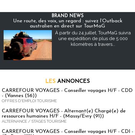
BRAND NEWS
Une route, des voix, un regard : suivez l’Outback
australien en direct sur TourMaG
À partir du 24 juillet, TourMaG suivra
une expédition de plus de 5 000
kilomètres à travers...
LES
ANNONCES
CARREFOUR VOYAGES - Conseiller voyages H/F - CDD
- (Vannes (56))
OFFRES D'EMPLOI TOURISME
CARREFOUR VOYAGES - Alternant(e) Chargé(e) de
ressources humaines H/F - (Massy/Evry (91))
ALTERNANCE / STAGES TOURISME
CARREFOUR VOYAGES - Conseiller voyages H/F - CDI -