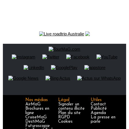
Nos médias
Légal
Utiles
AirMaG
Signaler un
Contact
Brochures en
contenu illicite
Publicité
ligne
Plan du site
Agenda
CruiseMaG
RGPD
La presse en
DestiMaG
Cookies
parle
Futuroscopie