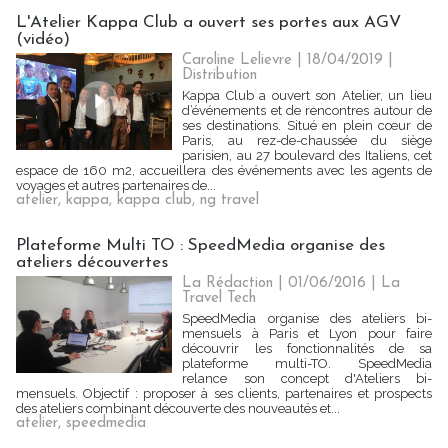
L'Atelier Kappa Club a ouvert ses portes aux AGV
(vidéo)
Caroline Lelievre
| 18/04/2019
|
Distribution
Kappa Club a ouvert son Atelier, un lieu
d’événements et de rencontres autour de
ses destinations. Situé en plein cœur de
Paris, au rez-de-chaussée du siège
parisien, au 27 boulevard des Italiens, cet
espace de 160 m2, accueillera des événements avec les agents de
voyages et autres partenaires de...
atelier
,
kappa
,
kappa club
,
ng travel
Plateforme Multi TO : SpeedMedia organise des
ateliers découvertes
La Rédaction
| 01/06/2016
|
La
Travel Tech
SpeedMedia organise des ateliers bi-
mensuels à Paris et Lyon pour faire
découvrir les fonctionnalités de sa
plateforme multi-TO. SpeedMedia
relance son concept d'Ateliers bi-
mensuels. Objectif : proposer à ses clients, partenaires et prospects
des ateliers combinant découverte des nouveautés et...
atelier
,
speedmedia