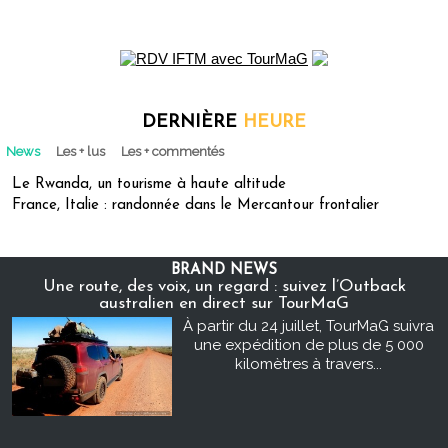
DERNIÈRE
HEURE
News
Les + lus
Les + commentés
Le Rwanda, un tourisme à haute altitude
France, Italie : randonnée dans le Mercantour frontalier
BRAND NEWS
Une route, des voix, un regard : suivez l’Outback
australien en direct sur TourMaG
À partir du 24 juillet, TourMaG suivra
une expédition de plus de 5 000
kilomètres à travers...