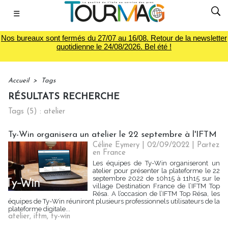
☰
Nos bureaux sont fermés du 27/07 au 16/08. Retour de la newsletter
quotidienne le 24/08/2026. Bel été !
Accueil
>
Tags
RÉSULTATS RECHERCHE
Tags (5) : atelier
Ty-Win organisera un atelier le 22 septembre à l'IFTM
Céline Eymery
| 02/09/2022
|
Partez
en France
Les équipes de Ty-Win organiseront un
atelier pour présenter la plateforme le 22
septembre 2022 de 10h15 à 11h15 sur le
village Destination France de l’IFTM Top
Résa. A l’occasion de l’IFTM Top Résa, les
équipes de Ty-Win réuniront plusieurs professionnels utilisateurs de la
plateforme digitale...
atelier
,
iftm
,
ty-win