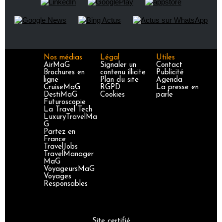
Nos médias
Légal
Utiles
AirMaG
Signaler un
Contact
Brochures en
contenu illicite
Publicité
ligne
Plan du site
Agenda
CruiseMaG
RGPD
La presse en
DestiMaG
Cookies
parle
Futuroscopie
La Travel Tech
LuxuryTravelMa
G
Partez en
France
TravelJobs
TravelManager
MaG
VoyageursMaG
Voyages
Responsables
Site certifié