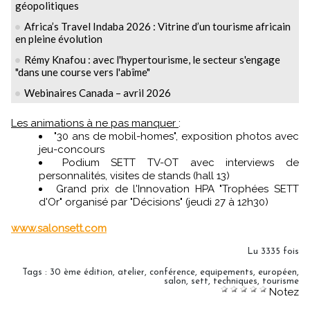
géopolitiques
Africa’s Travel Indaba 2026 : Vitrine d’un tourisme africain
en pleine évolution
Rémy Knafou : avec l'hypertourisme, le secteur s'engage
"dans une course vers l'abîme"
Webinaires Canada – avril 2026
Les animations à ne pas manquer
:
"30 ans de mobil-homes", exposition photos avec
jeu-concours
Podium SETT TV-OT avec interviews de
personnalités, visites de stands (hall 13)
Grand prix de l'Innovation HPA "Trophées SETT
d'Or" organisé par "Décisions" (jeudi 27 à 12h30)
www.salonsett.com
Lu 3335 fois
Tags
:
30 ème édition
,
atelier
,
conférence
,
equipements
,
européen
,
salon
,
sett
,
techniques
,
tourisme
Notez