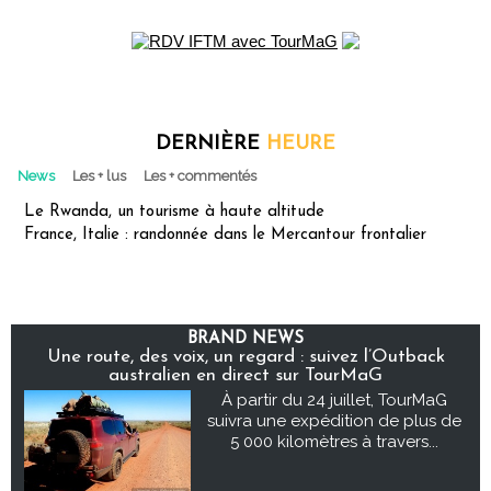
DERNIÈRE
HEURE
News
Les + lus
Les + commentés
Le Rwanda, un tourisme à haute altitude
France, Italie : randonnée dans le Mercantour frontalier
BRAND NEWS
Une route, des voix, un regard : suivez l’Outback
australien en direct sur TourMaG
À partir du 24 juillet, TourMaG
suivra une expédition de plus de
5 000 kilomètres à travers...