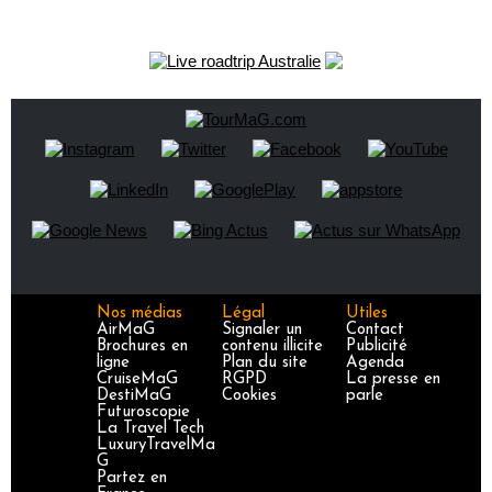
Nos médias
Légal
Utiles
AirMaG
Signaler un
Contact
Brochures en
contenu illicite
Publicité
ligne
Plan du site
Agenda
CruiseMaG
RGPD
La presse en
DestiMaG
Cookies
parle
Futuroscopie
La Travel Tech
LuxuryTravelMa
G
Partez en