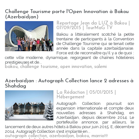
Challenge Tourisme porte l'Open Innovation à Bakou
(Azerbaïdjan)
Reportage Jean da LUZ à Bakou |
07/09/2015
|
TourMaG TV
Bakou a littéralement scotché la petite
trentaine de participants à la Convention
de Challenge Tourisme qui se tenait cette
année dans la capitale azerbaïdjanaise.
Force est de reconnaître qu'il y a de quoi :
cette ville moderne, dynamique, regorgeant de chaînes hôtelières
prestigieuses et de...
bakou
,
challenge tourisme
,
open innovation
,
salemi
Azerbaïdjan : Autograph Collection lance 2 adresses à
Shahdag
La Rédaction
| 05/01/2015
|
Hébergement
Autograph Collection poursuit son
expansion internationale et compte deux
nouvelles adresses à Shahdag, en
Azerbaïdjan, depuis décembre 2014. Le
portefeuille annonce, par ailleurs, le
lancement de deux autres hôtels à Bakou pour juin 2015. E, décembre
2014, Autograph Collection s'est implanté en...
autograph collection
,
azerbaidjan
,
bakou
,
marriott