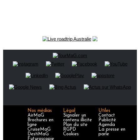
Nos médias
Légal
Utiles
AirMaG
Signaler un
Contact
Brochures en
contenu illicite
Publicité
ligne
Plan du site
Agenda
CruiseMaG
RGPD
La presse en
DestiMaG
Cookies
parle
Futuroscopie