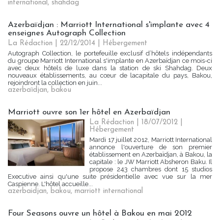
international
,
shahdag
Azerbaïdjan : Marriott International s'implante avec 4
enseignes Autograph Collection
La Rédaction
| 22/12/2014
|
Hébergement
Autograph Collection, le portefeuille exclusif d’hôtels indépendants
du groupe Marriott International s'implante en Azerbaïdjan ce mois-ci
avec deux hôtels de luxe dans la station de ski Shahdag. Deux
nouveaux établissements, au cœur de lacapitale du pays, Bakou,
rejoindront la collection en juin...
azerbaïdjan
,
bakou
Marriott ouvre son 1er hôtel en Azerbaïdjan
La Rédaction
| 18/07/2012
|
Hébergement
Mardi 17 juillet 2012, Marriott International
annonce l'ouverture de son premier
établissement en Azerbaïdjan, à Bakou, la
capitale : le JW Marriott Absheron Baku. Il
propose 243 chambres dont 15 studios
Executive ainsi qu'une suite présidentielle avec vue sur la mer
Caspienne. L'hôtel accueille...
azerbaidjan
,
bakou
,
marriott international
Four Seasons ouvre un hôtel à Bakou en mai 2012