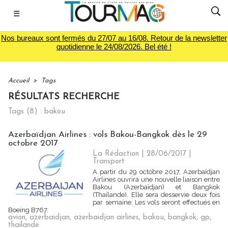
☰
Nos bureaux sont fermés du 27/07 au 16/08. Retour de la newsletter
quotidienne le 24/08/2026. Bel été !
Accueil
>
Tags
RÉSULTATS RECHERCHE
Tags (8) : bakou
Azerbaïdjan Airlines : vols Bakou-Bangkok dès le 29
octobre 2017
La Rédaction
| 28/06/2017
|
Transport
A partir du 29 octobre 2017, Azerbaïdjan
Airlines ouvrira une nouvelle liaison entre
Bakou (Azerbaïdjan) et Bangkok
(Thaïlande). Elle sera desservie deux fois
par semaine. Les vols seront effectués en
Boeing B767.
avion
,
azerbaidjan
,
azerbaidjan airlines
,
bakou
,
bangkok
,
gp
,
thailande