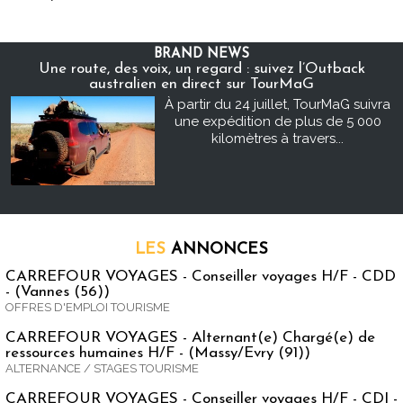
BRAND NEWS
Une route, des voix, un regard : suivez l’Outback
australien en direct sur TourMaG
À partir du 24 juillet, TourMaG suivra
une expédition de plus de 5 000
kilomètres à travers...
LES
ANNONCES
CARREFOUR VOYAGES - Conseiller voyages H/F - CDD
- (Vannes (56))
OFFRES D'EMPLOI TOURISME
CARREFOUR VOYAGES - Alternant(e) Chargé(e) de
ressources humaines H/F - (Massy/Evry (91))
ALTERNANCE / STAGES TOURISME
CARREFOUR VOYAGES - Conseiller voyages H/F - CDI -