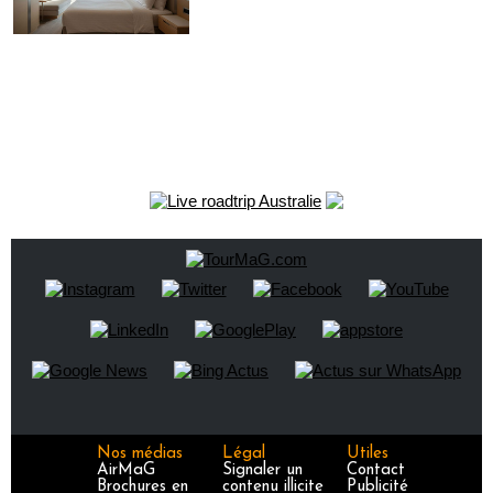
Nos médias
Légal
Utiles
AirMaG
Signaler un
Contact
Brochures en
contenu illicite
Publicité