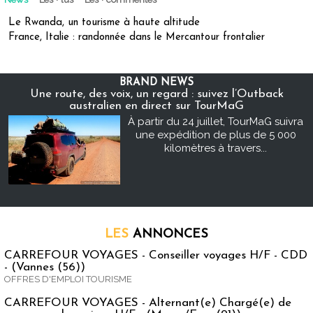
Le Rwanda, un tourisme à haute altitude
France, Italie : randonnée dans le Mercantour frontalier
BRAND NEWS
Une route, des voix, un regard : suivez l’Outback
australien en direct sur TourMaG
À partir du 24 juillet, TourMaG suivra
une expédition de plus de 5 000
kilomètres à travers...
LES
ANNONCES
CARREFOUR VOYAGES - Conseiller voyages H/F - CDD
- (Vannes (56))
OFFRES D'EMPLOI TOURISME
CARREFOUR VOYAGES - Alternant(e) Chargé(e) de