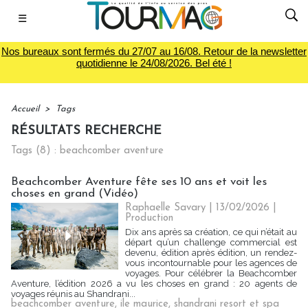
☰
Nos bureaux sont fermés du 27/07 au 16/08. Retour de la newsletter
quotidienne le 24/08/2026. Bel été !
Accueil
>
Tags
RÉSULTATS RECHERCHE
Tags (8) : beachcomber aventure
Beachcomber Aventure fête ses 10 ans et voit les
choses en grand (Vidéo)
Raphaelle Savary
| 13/02/2026
|
Production
Dix ans après sa création, ce qui n’était au
départ qu’un challenge commercial est
devenu, édition après édition, un rendez-
vous incontournable pour les agences de
voyages. Pour célébrer la Beachcomber
Aventure, l’édition 2026 a vu les choses en grand : 20 agents de
voyages réunis au Shandrani...
beachcomber aventure
,
ile maurice
,
shandrani resort et spa