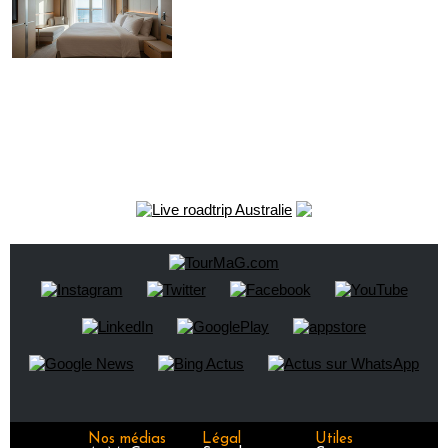
Nos médias
Légal
Utiles