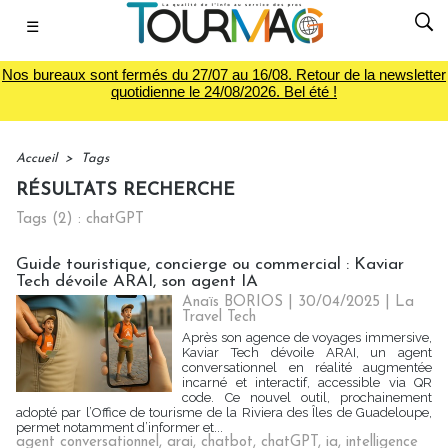
☰
Nos bureaux sont fermés du 27/07 au 16/08. Retour de la newsletter
quotidienne le 24/08/2026. Bel été !
Accueil
>
Tags
RÉSULTATS RECHERCHE
Tags (2) : chatGPT
Guide touristique, concierge ou commercial : Kaviar
Tech dévoile ARAI, son agent IA
Anaïs BORIOS
| 30/04/2025
|
La
Travel Tech
Après son agence de voyages immersive,
Kaviar Tech dévoile ARAI, un agent
conversationnel en réalité augmentée
incarné et interactif, accessible via QR
code. Ce nouvel outil, prochainement
adopté par l’Office de tourisme de la Riviera des Îles de Guadeloupe,
permet notamment d’informer et...
agent conversationnel
,
arai
,
chatbot
,
chatGPT
,
ia
,
intelligence