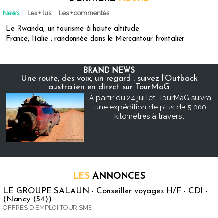
News
Les + lus
Les + commentés
Le Rwanda, un tourisme à haute altitude
France, Italie : randonnée dans le Mercantour frontalier
BRAND NEWS
Une route, des voix, un regard : suivez l’Outback
australien en direct sur TourMaG
À partir du 24 juillet, TourMaG suivra
une expédition de plus de 5 000
kilomètres à travers...
LES
ANNONCES
LE GROUPE SALAUN - Conseiller voyages H/F - CDI -
(Nancy (54))
OFFRES D'EMPLOI TOURISME