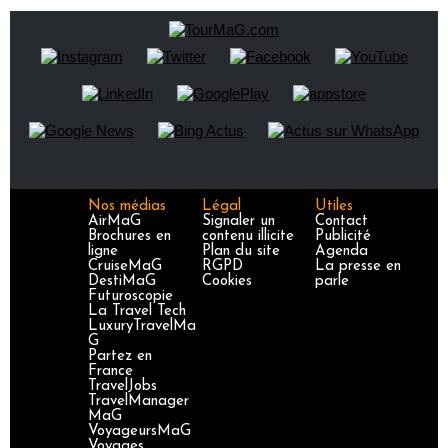
Nos médias
Légal
Utiles
AirMaG
Signaler un
Contact
Brochures en
contenu illicite
Publicité
ligne
Plan du site
Agenda
CruiseMaG
RGPD
La presse en
DestiMaG
Cookies
parle
Futuroscopie
La Travel Tech
LuxuryTravelMa
G
Partez en
France
TravelJobs
TravelManager
MaG
VoyageursMaG
Voyages