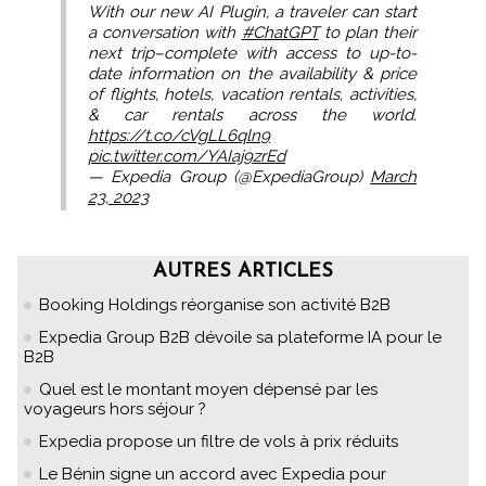
With our new AI Plugin, a traveler can start
a conversation with
#ChatGPT
to plan their
next trip–complete with access to up-to-
date information on the availability & price
of flights, hotels, vacation rentals, activities,
& car rentals across the world.
https://t.co/cVgLL6qln9
pic.twitter.com/YAIaj9zrEd
— Expedia Group (@ExpediaGroup)
March
23, 2023
AUTRES ARTICLES
Booking Holdings réorganise son activité B2B
Expedia Group B2B dévoile sa plateforme IA pour le
B2B
Quel est le montant moyen dépensé par les
voyageurs hors séjour ?
Expedia propose un filtre de vols à prix réduits
Le Bénin signe un accord avec Expedia pour