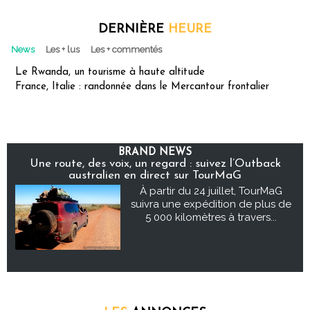
DERNIÈRE
HEURE
News
Les + lus
Les + commentés
Le Rwanda, un tourisme à haute altitude
France, Italie : randonnée dans le Mercantour frontalier
BRAND NEWS
Une route, des voix, un regard : suivez l’Outback
australien en direct sur TourMaG
À partir du 24 juillet, TourMaG
suivra une expédition de plus de
5 000 kilomètres à travers...