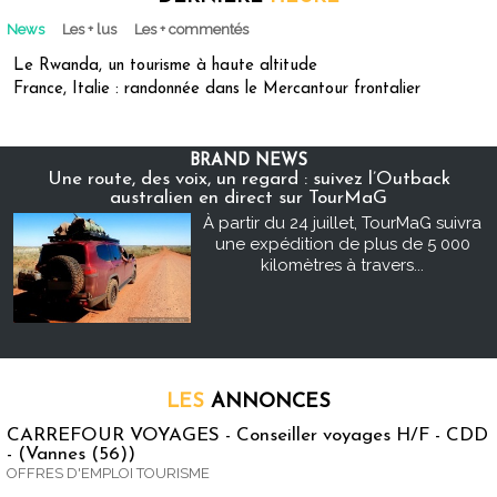
News
Les + lus
Les + commentés
Le Rwanda, un tourisme à haute altitude
France, Italie : randonnée dans le Mercantour frontalier
BRAND NEWS
Une route, des voix, un regard : suivez l’Outback
australien en direct sur TourMaG
À partir du 24 juillet, TourMaG suivra
une expédition de plus de 5 000
kilomètres à travers...
LES
ANNONCES
CARREFOUR VOYAGES - Conseiller voyages H/F - CDD
- (Vannes (56))
OFFRES D'EMPLOI TOURISME