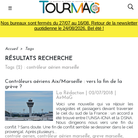
☰
Nos bureaux sont fermés du 27/07 au 16/08. Retour de la newsletter
quotidienne le 24/08/2026. Bel été !
Accueil
>
Tags
RÉSULTATS RECHERCHE
Tags (2) : contrôleur aérien marseille
Contrôleurs aériens Aix/Marseille : vers la fin de la
grève ?
La Rédaction
| 02/07/2018
|
AirMaG
Voici une nouvelle qui va réjouir les
voyagistes et passagers devant traverser
le ciel du sud de la France : un accord a
été trouvé entre l'UNSA-ICNA et la DSNA.
Nous dirigeons nous vers une fin du
conflit ? Sans doute. Une fin de conflit semble se dessiner dans le ciel
provençal. Après plusieurs...
controle aerien
,
contrôleur aérien marseille
,
greve marseille
,