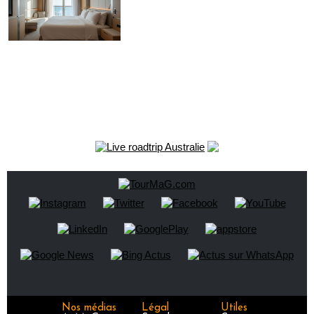
Nos médias
Légal
Utiles