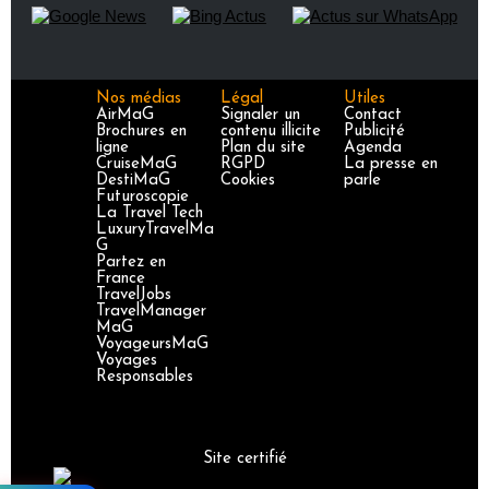
Nos médias
Légal
Utiles
AirMaG
Signaler un
Contact
Brochures en
contenu illicite
Publicité
ligne
Plan du site
Agenda
CruiseMaG
RGPD
La presse en
DestiMaG
Cookies
parle
Futuroscopie
La Travel Tech
LuxuryTravelMa
G
Partez en
France
TravelJobs
TravelManager
MaG
VoyageursMaG
Voyages
Responsables
Site certifié