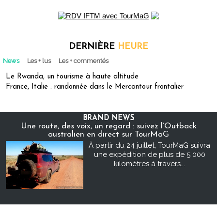
DERNIÈRE
HEURE
News
Les + lus
Les + commentés
Le Rwanda, un tourisme à haute altitude
France, Italie : randonnée dans le Mercantour frontalier
BRAND NEWS
Une route, des voix, un regard : suivez l’Outback
australien en direct sur TourMaG
À partir du 24 juillet, TourMaG suivra
une expédition de plus de 5 000
kilomètres à travers...