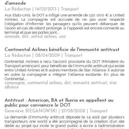
d'amende
La Rédaction
| 14/02/2013
|
Transport
Aux Etats-Unis, le DOT a infligé une amende de 130 000 € à United
Airlines. La compagnie est accusée de ne pas avoir respecté
l'obligation d'informer les passagers qu'ils peuvent débarquer de
l'avion en cas de retard prolongé, si l'appareil est encore connecté au
terminal et que ses portes sont...
amende
,
dot
,
united airlines
,
usa
Continental Airlines bénéficie de l'immunité antitrust
La Rédaction
| 08/04/2009
|
Transport
Continental Airlines a recu l'accord provisoire du DOT (Ministere du
Transport américain) pour bénéficier de l'immunité antitrust qui existe
entre United Airlines et 8 autres membres de Star Alliance. Il autorise
en outre la compagnie a intégrer l'alliance existante. En plus de
Continental...
compagnie
,
continental airlines
,
dot
,
immunité antitrust
,
star
alliance
Antitrust : American, BA et Iberia en appellent au
public pour convaincre le DOT
Geneviève BIEGANOWSKI | 27/08/2008
|
Transport
La demande d’immunity antitrust déposée le 14 août par plusieurs
transporteurs one world a été accompagné de la création d’un site
dédié au projet qui incite le grand public à écrire à l’administration