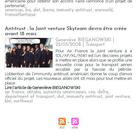
américaine pour obtenir son accord. Faire l’annonce d’un projet de
partenariat...
american
,
ba
,
dot
,
iberia
,
immunity antitrust
,
oneworld
,
transatlantique
Antitrust : la Joint venture Skyteam devra être créée
avant 18 mois
Geneviève BIEGANOWSKI |
25/05/2008
|
Transport
Pour Air France la Joint venture à 4
(DL/AF/KL/NW) est l’un des rares projets
à mettre en place alors que se profile une
nouvelle crise pour le transport aérien
accablé par la hausse du pétrole.
L’obtention de l’immunity antitrust américain donne le coup d’envoi
officiel du projet. Les nouveaux alliés ont 18 mois pour tout mettre en
place.
Lire l'article de Geneviève BIEGANOWSKI
air france
,
alitalia
,
autorités américaines
,
csa
,
delta
,
department of transport
,
dot
,
immunity antitrust
,
joint venture
,
klm
,
northwest