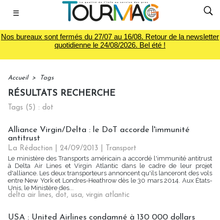
☰
Nos bureaux sont fermés du 27/07 au 16/08. Retour de la newsletter
quotidienne le 24/08/2026. Bel été !
Accueil
>
Tags
RÉSULTATS RECHERCHE
Tags (5) : dot
Alliance Virgin/Delta : le DoT accorde l'immunité
antitrust
La Rédaction
| 24/09/2013
|
Transport
Le ministère des Transports américain a accordé l'immunité antitrust
à Delta Air Lines et Virgin Atlantic dans le cadre de leur projet
d'alliance. Les deux transporteurs annoncent qu'ils lanceront des vols
entre New York et Londres-Heathrow dès le 30 mars 2014. Aux États-
Unis, le Ministère des...
delta air lines
,
dot
,
usa
,
virgin atlantic
USA : United Airlines condamné à 130 000 dollars