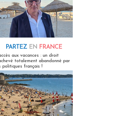
PARTEZ
EN
FRANCE
 en France
accès aux vacances : un droit
achevé totalement abandonné par
s politiques français !