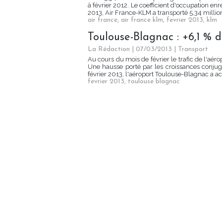
à février 2012. Le coefficient d'occupation enre
2013, Air France-KLM a transporté 5,34 million
air france
,
air france klm
,
fevrier 2013
,
klm
Toulouse-Blagnac : +6,1 % d
La Rédaction
| 07/03/2013
|
Transport
Au cours du mois de février le trafic de l'aé
Une hausse porté par les croissances conjuguée
février 2013, l'aéroport Toulouse-Blagnac a acc
fevrier 2013
,
toulouse blagnac