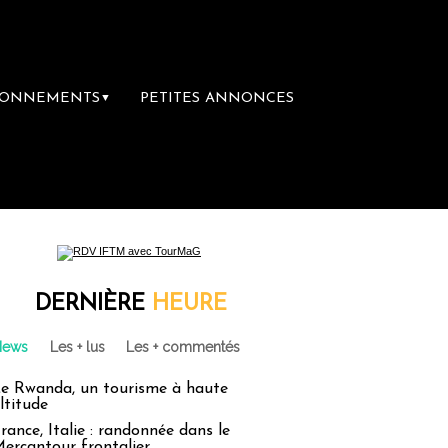
BONNEMENTS
PETITES ANNONCES
▼
DERNIÈRE
HEURE
News
Les + lus
Les + commentés
e Rwanda, un tourisme à haute
ltitude
rance, Italie : randonnée dans le
ercantour frontalier