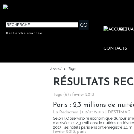
ACTUA
Recherche avancée
CONTACTS
Accueil
>
Tags
RÉSULTATS RE
Tags (6) : fevrier 2013
Paris : 2,3 millions de nuit
La Rédaction
| 02/05/2013
|
DESTIMAG
Selon l'Observatoire économique du tourisme p
d'arrivées et 2,3 millions de nuitées en févrie
2013, les hôtels parisiens ont enregistré 1,1 mil
fevrier 2013
,
paris