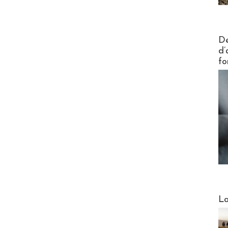
Actus V
De
d’
fo
Webinai
La