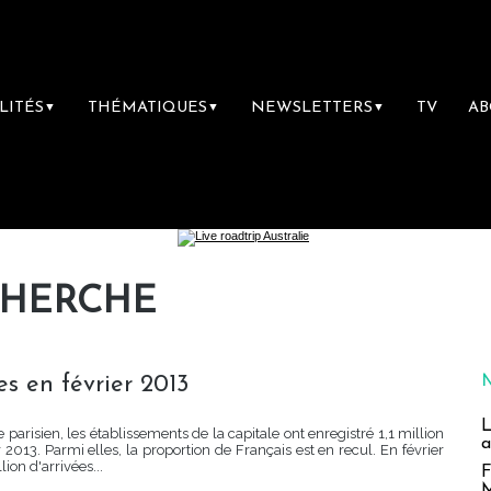
LITÉS
THÉMATIQUES
NEWSLETTERS
TV
A
▼
▼
▼
CHERCHE
ées en février 2013
L
arisien, les établissements de la capitale ont enregistré 1,1 million
a
r 2013. Parmi elles, la proportion de Français est en recul. En février
lion d'arrivées...
F
M