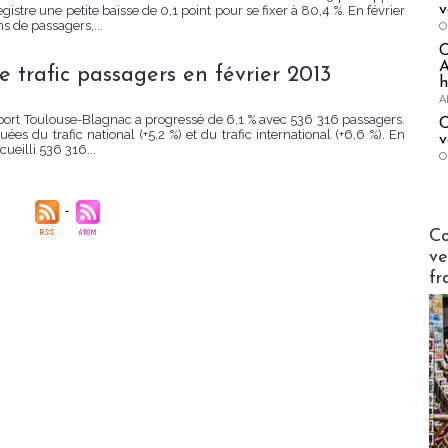
v
gistre une petite baisse de 0,1 point pour se fixer à 80,4 %. En février
s de passagers,...
O
A
e trafic passagers en février 2013
h
A
roport Toulouse-Blagnac a progressé de 6,1 % avec 536 316 passagers.
C
s du trafic national (+5,2 %) et du trafic international (+6,6 %). En
v
ueilli 536 316...
O
Publi-n
Co
ve
fr