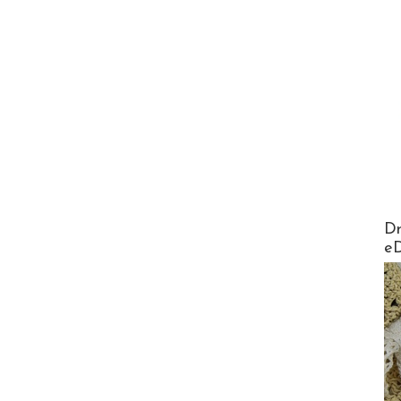
AirMa
Dr
e