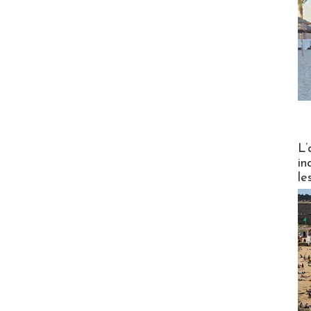
Partez
L’
in
le