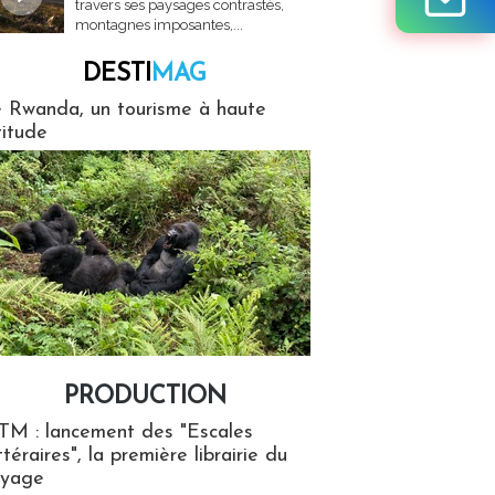
travers ses paysages contrastés,
montagnes imposantes,...
DESTI
MAG
MAG
 Rwanda, un tourisme à haute
titude
PRODUCTION
ion
TM : lancement des "Escales
ttéraires", la première librairie du
oyage