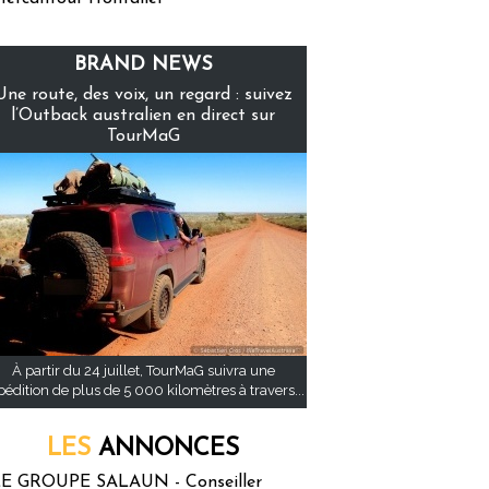
BRAND NEWS
Une route, des voix, un regard : suivez
l’Outback australien en direct sur
TourMaG
À partir du 24 juillet, TourMaG suivra une
pédition de plus de 5 000 kilomètres à travers...
LES
ANNONCES
E GROUPE SALAUN - Conseiller