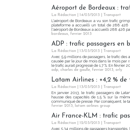
Aéroport de Bordeaux : tra
La Rédaction
| 14/03/2013
|
Transport
L'aéroport de Bordeaux a vu son trafic grim
plateforme a accueilli un total de 288 426 
l'aéroport de Bordeaux a accueilli 288 426 pas
bordeaux
,
fevrier 2013
ADP : trafic passagers en b
La Rédaction
| 13/03/2013
|
Transport
Avec 5,9 millions de passagers, le trafic des 
causée par le jour de mois dans le mois par r
le trafic aurait progressé de 1,7 %. En février 201
adp
,
charles de gaulle
,
fevrier 2013
,
orly
Latam Airlines : +4,2 % de 
La Rédaction
| 13/03/2013
|
Transport
En janvier 2013, le trafic passagers de Lata
hausse des capacités de 1,5 % sur la même
communiqué de presse. Par conséquent, le tau
fevrier 2013
,
latam airlines group
Air France-KLM : trafic pas
La Rédaction
| 12/03/2013
|
Transport
Avec 5,34 millions de passagers transportés, l