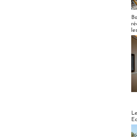
Bo
ré
le
Distribu
Le
Ed