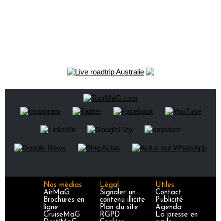
Nos médias
Légal
Utiles
AirMaG
Signaler un
Contact
Brochures en
contenu illicite
Publicité
ligne
Plan du site
Agenda
CruiseMaG
RGPD
La presse en