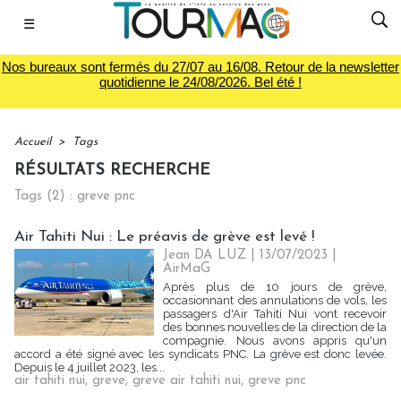
☰
Nos bureaux sont fermés du 27/07 au 16/08. Retour de la newsletter
quotidienne le 24/08/2026. Bel été !
Accueil
>
Tags
RÉSULTATS RECHERCHE
Tags (2) : greve pnc
Air Tahiti Nui : Le préavis de grève est levé !
Jean DA LUZ
| 13/07/2023
|
AirMaG
Après plus de 10 jours de grève,
occasionnant des annulations de vols, les
passagers d'Air Tahiti Nui vont recevoir
des bonnes nouvelles de la direction de la
compagnie. Nous avons appris qu'un
accord a été signé avec les syndicats PNC. La grève est donc levée.
Depuis le 4 juillet 2023, les...
air tahiti nui
,
greve
,
greve air tahiti nui
,
greve pnc