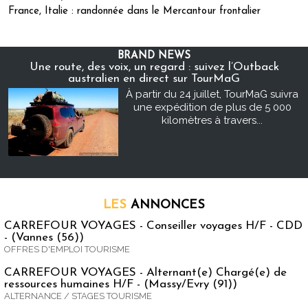
France, Italie : randonnée dans le Mercantour frontalier
BRAND NEWS
Une route, des voix, un regard : suivez l’Outback
australien en direct sur TourMaG
À partir du 24 juillet, TourMaG suivra
une expédition de plus de 5 000
kilomètres à travers...
LES
ANNONCES
CARREFOUR VOYAGES - Conseiller voyages H/F - CDD
- (Vannes (56))
OFFRES D'EMPLOI TOURISME
CARREFOUR VOYAGES - Alternant(e) Chargé(e) de
ressources humaines H/F - (Massy/Evry (91))
ALTERNANCE / STAGES TOURISME